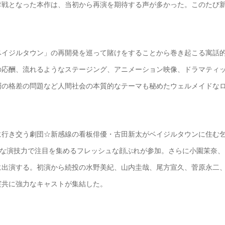
奪戦となった本作は、当初から再演を期待する声が多かった。このたび
ベイジルタウン」の再開発を巡って賭けをすることから巻き起こる寓話
の応酬、流れるようなステージング、アニメーション映像、ドラマティ
層の格差の問題など人間社会の本質的なテーマも秘めたウェルメイドな
に行き交う劇団☆新感線の看板俳優・古田新太がベイジルタウンに住む
かな演技力で注目を集めるフレッシュな顔ぶれが参加。さらに小園茉奈、
に出演する。初演から続投の水野美紀、山内圭哉、尾方宣久、菅原永二
実共に強力なキャストが集結した。