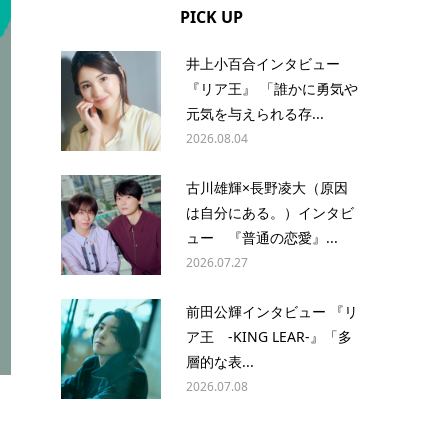
PICK UP
井上小百合インタビュー
『リア王』 「誰かに勇気や
元気を与えられる存...
2026.08.04
古川雄輝×長野凌大（原因
は自分にある。）インタビ
ュー 『普通の恋愛』...
2026.07.27
前田公輝インタビュー 『リ
ア王 -KING LEAR-』「多
層的な表...
2026.07.08