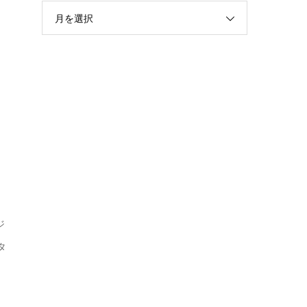
月を選択
ジ
タ