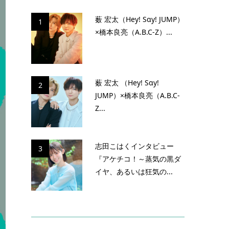
薮 宏太（Hey! Sɑy! JUMP）
1
×橋本良亮（A.B.C-Z）...
薮 宏太 （Hey! Sɑy!
2
JUMP）×橋本良亮（A.B.C-
Z...
志田こはくインタビュー
3
『アケチコ！～蒸気の黒ダ
イヤ、あるいは狂気の...