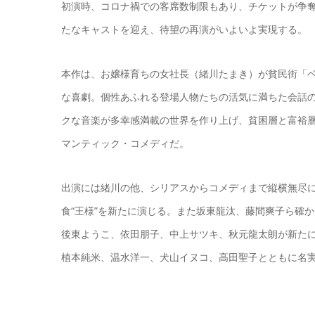
初演時、コロナ禍での客席数制限もあり、チケットが争
たなキャストを迎え、待望の再演がいよいよ実現する。
本作は、お嬢様育ちの女社長（緒川たまき）が貧民街「
な喜劇。個性あふれる登場人物たちの活気に満ちた会話
クな音楽が多幸感満載の世界を作り上げ、貧困層と富裕
マンティック・コメディだ。
出演には緒川の他、シリアスからコメディまで縦横無尽
食“王様”を新たに演じる。また坂東龍汰、藤間爽子ら確
後東ようこ、依田朋子、中上サツキ、秋元龍太朗が新た
植本純米、温水洋一、犬山イヌコ、高田聖子とともに名