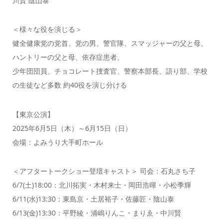
川賢 陰山泰
＜様々な役を演じる＞
健全健康党の党首、党の男、警官隊、スマッジャーの父と母、
ハントリーの父と母、依存症患者、
少年団団員、チョコレート捜査官、警察本部長、語り部、学校
の生徒など多数 約40役を演じ分ける
【東京公演】
2025年6月5日（木）～6月15日（日）
会場：よみうり大手町ホール
＜アフタートークショー登壇キャスト＞ 司会：石丸さち子
6/7(土)18:00：北川拓実・木村来士・岡田浩暉・小松季輝
6/11(水)13:30：東島京・土居裕子・佐藤匠・陰山泰
6/13(金)13:30：平野綾・浦嶋りんこ・まりゑ・中川賢