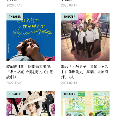
2026.07.10
2025.03.11
THEATER
THEATER
醍醐虎汰朗、阿部顕嵐出演。
舞台「元号男子」追加キャス
『君の名前で僕を呼んで』朗
トに前田剛史、星璃、大原海
読劇＋ト...
輝。7人...
2022.12.09
2021.02.15
THEATER
THEATER