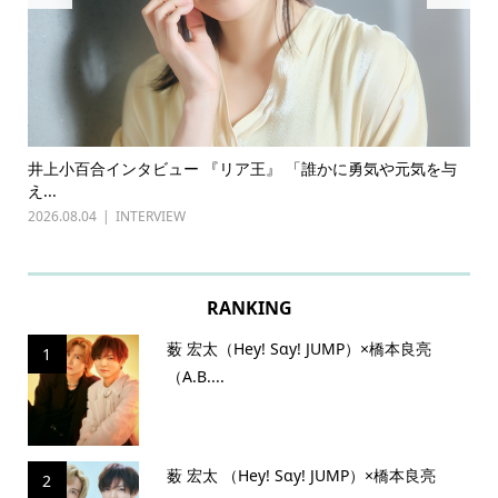
ある
井上小百合インタビュー 『リア王』 「誰かに勇気や元気を与
古
え...
『普
2026.08.04
INTERVIEW
202
RANKING
薮 宏太（Hey! Sɑy! JUMP）×橋本良亮
1
（A.B....
薮 宏太 （Hey! Sɑy! JUMP）×橋本良亮
2