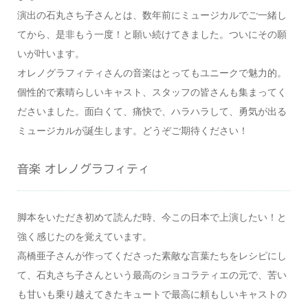
演出の石丸さち子さんとは、数年前にミュージカルでご一緒し
てから、是非もう一度！と願い続けてきました。ついにその願
いが叶います。
オレノグラフィティさんの音楽はとってもユニークで魅力的。
個性的で素晴らしいキャスト、スタッフの皆さんも集まってく
ださいました。面白くて、痛快で、ハラハラして、勇気が出る
ミュージカルが誕生します。どうぞご期待ください！
音楽 オレノグラフィティ
脚本をいただき初めて読んだ時、今この日本で上演したい！と
強く感じたのを覚えています。
高橋亜子さんが作ってくださった素敵な言葉たちをレシピにし
て、石丸さち子さんという最高のショコラティエの元で、苦い
も甘いも乗り越えてきたキュートで最高に頼もしいキャストの