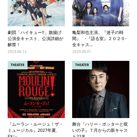
劇団「ハイキュー!!」旗揚げ
亀梨和也主演。『迷子の時
公演全キャスト、公演詳細が
間』 -『語る室』２０２０-
解禁！
全キャス...
2023.06.12
2020.09.01
THEATER
THEATER
『ムーラン・ルージュ！ザ・
舞台『ハリー・ポッターと呪
ミュージカル』2027年夏、
いの子』７月からの新キャス
EXシ...
ト22名...