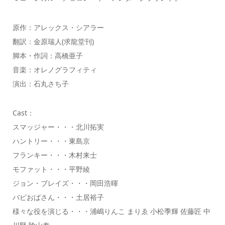
原作：アレックス・シアラー
翻訳：金原瑞人(求龍堂刊)
脚本・作詞：高橋亜子
音楽：オレノグラフィティ
演出：石丸さち子
Cast：
スマッジャー・・・北川拓実
ハントリー・・・東島京
フランキー・・・木村来士
モファット・・・平野綾
ジョン・ブレイズ・・・岡田浩暉
バビおばさん・・・土居裕子
様々な役を演じる・・・浦嶋りんこ まりゑ 小松季輝 佐藤匠 中