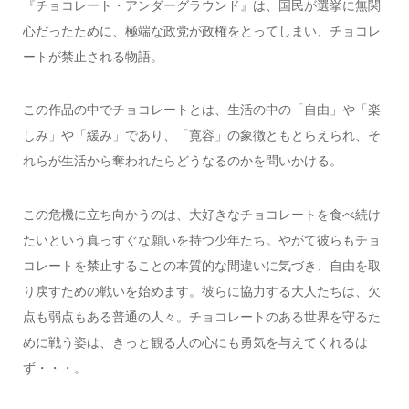
『チョコレート・アンダーグラウンド』は、国民が選挙に無関
心だったために、極端な政党が政権をとってしまい、チョコレ
ートが禁止される物語。
この作品の中でチョコレートとは、生活の中の「自由」や「楽
しみ」や「緩み」であり、「寛容」の象徴ともとらえられ、そ
れらが生活から奪われたらどうなるのかを問いかける。
この危機に立ち向かうのは、大好きなチョコレートを食べ続け
たいという真っすぐな願いを持つ少年たち。やがて彼らもチョ
コレートを禁止することの本質的な間違いに気づき、自由を取
り戻すための戦いを始めます。彼らに協力する大人たちは、欠
点も弱点もある普通の人々。チョコレートのある世界を守るた
めに戦う姿は、きっと観る人の心にも勇気を与えてくれるは
ず・・・。