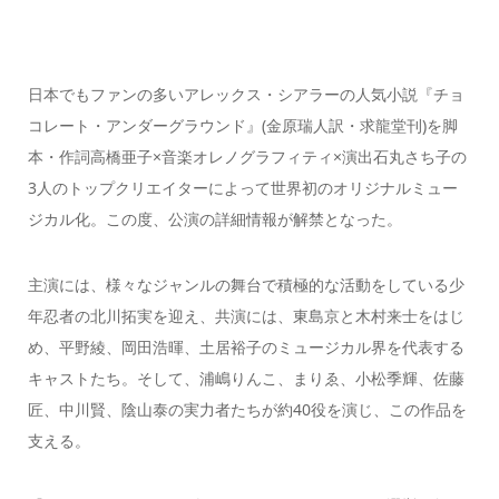
日本でもファンの多いアレックス・シアラーの人気小説『チョ
コレート・アンダーグラウンド』(金原瑞人訳・求龍堂刊)を脚
本・作詞高橋亜子×音楽オレノグラフィティ×演出石丸さち子の
3人のトップクリエイターによって世界初のオリジナルミュー
ジカル化。この度、公演の詳細情報が解禁となった。
主演には、様々なジャンルの舞台で積極的な活動をしている少
年忍者の北川拓実を迎え、共演には、東島京と木村来士をはじ
め、平野綾、岡田浩暉、土居裕子のミュージカル界を代表する
キャストたち。そして、浦嶋りんこ、まりゑ、小松季輝、佐藤
匠、中川賢、陰山泰の実力者たちが約40役を演じ、この作品を
支える。