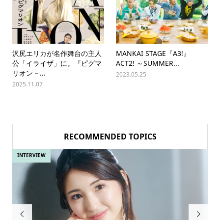
沢尻エリカが名作舞台の主人
MANKAI STAGE『A3!』
公「イライザ」に。『ピグマ
ACT2! ～SUMMER...
リオン－...
2023.05.25
2025.11.07
RECOMMENDED TOPICS
INTERVIEW
IN

