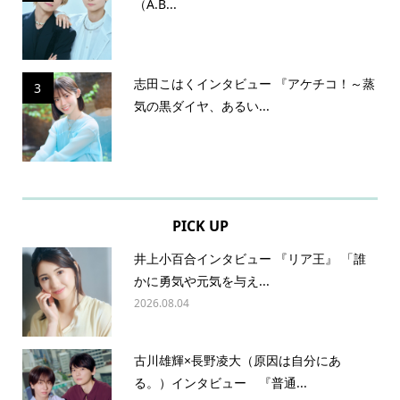
（A.B...
志田こはくインタビュー 『アケチコ！～蒸
3
気の黒ダイヤ、あるい...
PICK UP
井上小百合インタビュー 『リア王』 「誰
かに勇気や元気を与え...
2026.08.04
古川雄輝×長野凌大（原因は自分にあ
る。）インタビュー 『普通...