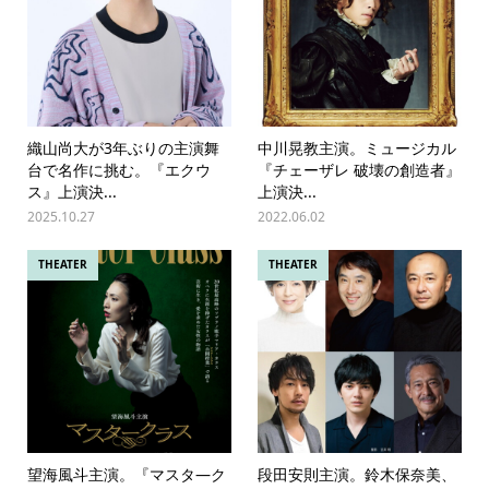
織山尚大が3年ぶりの主演舞
中川晃教主演。ミュージカル
台で名作に挑む。『エクウ
『チェーザレ 破壊の創造者』
ス』上演決...
上演決...
2025.10.27
2022.06.02
THEATER
THEATER
望海風斗主演。『マスタ―ク
段田安則主演。鈴木保奈美、