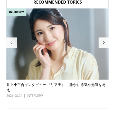
RECOMMENDED TOPICS
INTERVIEW
IN


ある
井上小百合インタビュー 『リア王』 「誰かに勇気や元気を与
古
え...
『普
2026.08.04
INTERVIEW
202