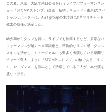
この夏、東京・大阪で来日公演を行うライブパフォーマンスシ
ョー『STOMP ストンプ』(企画・招聘：キョードー東京)のスペ
シャルサポーターに、Aぇ! groupの末澤誠也&草間リチャード
敬太の就任が決定した。
幼少期からタップを習い、ライブでも披露するなど、多彩なパ
フォーマンスが魅力の末澤誠也と、圧倒的なリズム感・ダンス
スキルを活かし、ミュージカルにも数多く出演している草間リ
チャード敬太。まさに『STOMP ストンプ』の核である「リズ
ム」や「ダンス」を強みとして活躍している二人が、本公演を
盛り上げる。