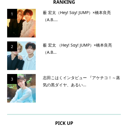
RANKING
薮 宏太（Hey! Sɑy! JUMP）×橋本良亮
1
（A.B....
薮 宏太 （Hey! Sɑy! JUMP）×橋本良亮
2
（A.B...
志田こはくインタビュー 『アケチコ！～蒸
3
気の黒ダイヤ、あるい...
PICK UP