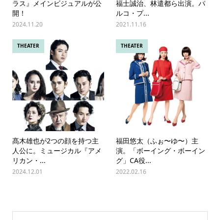
ラス』メインビジュアルが公
福士誠治、林遣都ら出演。パ
開！
ルコ・プ...
2024.11.20
2021.11.16
THEATER
THEATER
髙木雄也が2つの顔を持つ主
福⽥悠太（ふぉ〜ゆ〜）主
人公に。ミュージカル『アメ
演。「ボーイング・ボーイン
リカン・...
グ」CA役...
2024.12.01
2022.02.16