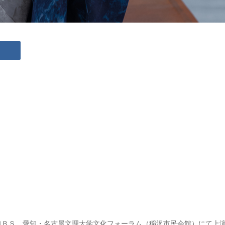
ターＭＢＳ、愛知・名古屋文理大学文化フォーラム（稲沢市民会館）にて上