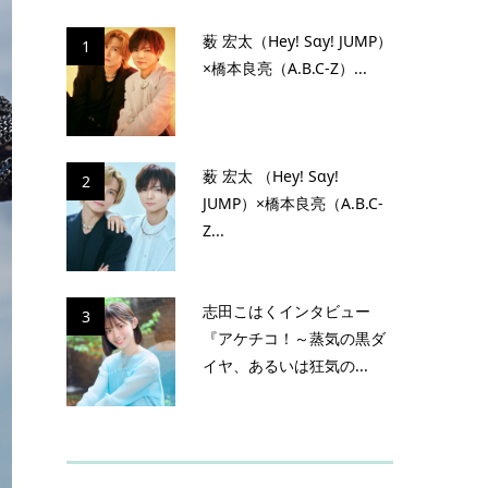
薮 宏太（Hey! Sɑy! JUMP）
1
×橋本良亮（A.B.C-Z）...
薮 宏太 （Hey! Sɑy!
2
JUMP）×橋本良亮（A.B.C-
Z...
志田こはくインタビュー
3
『アケチコ！～蒸気の黒ダ
イヤ、あるいは狂気の...