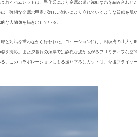
包まれるハムレットは、手作業により金属の鎖と繊細な糸を編み合わせ
では、強靭な金属の甲冑が激しい戦いにより崩れていくような質感を肌
体的な人物像を描き出している。
五郎と対話を重ねながら行われた。ロケーションには、相模湾の壮大な
の姿を撮影。また夕暮れの海岸では静穏な波が広がるプリミティブな空
いる。このコラボレーションによる撮り下ろしカットは、今後フライヤ