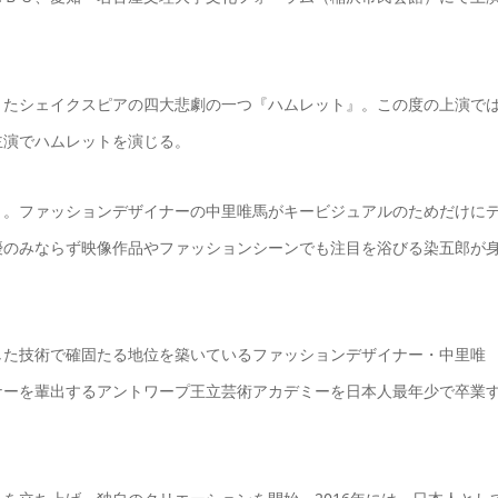
きたシェイクスピアの四大悲劇の一つ『ハムレット』。この度の上演で
主演でハムレットを演じる。
ト。ファッションデザイナーの中里唯馬がキービジュアルのためだけに
優のみならず映像作品やファッションシーンでも注目を浴びる染五郎が
した技術で確固たる地位を築いているファッションデザイナー・中里唯
ナーを輩出するアントワープ王立芸術アカデミーを日本人最年少で卒業