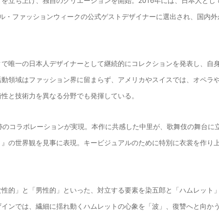
ATO」を立ち上げ、独自のクリエーションを開始。2016年には、日本人とし
ール・ファッションウィークの公式ゲストデザイナーに選出され、国内外
クで唯一の日本人デザイナーとして継続的にコレクションを発表し、自
活動領域はファッション界に留まらず、アメリカやスイスでは、オペラ
術性と技術力を異なる分野でも発揮している。
跡のコラボレーションが実現。本作に共感した中里が、歌舞伎の舞台に
ト』の世界観を見事に表現。キービジュアルのために特別に衣裳を作り
女性的」と「男性的」といった、対立する要素を染五郎と「ハムレット
ザインでは、繊細に揺れ動くハムレットの心象を「波」、復讐へと向か