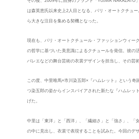
その後、2009年に自身のブランド「YUIMA NAKAZ
は森英恵氏以来史上2人目となる、パリ・オートクチュ
ら大きな注目を集める契機となった。
現在も、パリ・オートクチュール・ファッションウィー
の哲学に基づいた美意識によるクチュールを発信。彼の
バレエなどの舞台芸術の衣裳デザインを担当し、その芸
この度、中里唯馬×市川染五郎×『ハムレット』という奇
つ染五郎の姿からインスパイアされた新たな『ハムレッ
げた。
中里は「東洋」と「西洋」、「繊細さ」と「強さ」、「
の中に見出し、衣裳で表現することを試みた。今回のデ