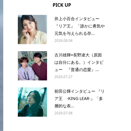
PICK UP
井上小百合インタビュー
『リア王』 「誰かに勇気や
元気を与えられる存...
2026.08.04
古川雄輝×長野凌大（原因
は自分にある。）インタビ
ュー 『普通の恋愛』...
2026.07.27
前田公輝インタビュー 『リ
ア王 -KING LEAR-』「多
層的な表...
2026.07.08