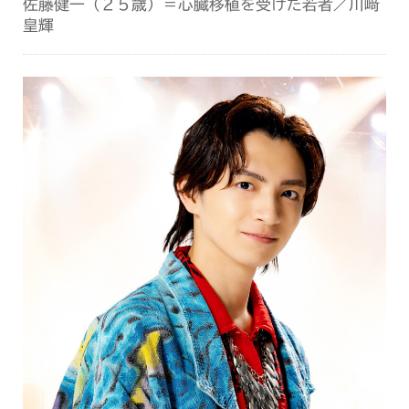
佐藤健一（２５歳）＝心臓移植を受けた若者／川﨑
皇輝