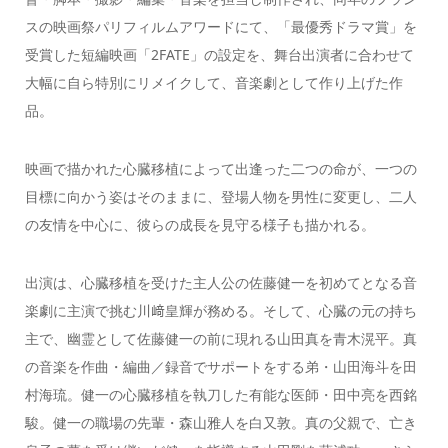
スの映画祭パリフィルムアワードにて、「最優秀ドラマ賞」を
受賞した短編映画「2FATE」の設定を、舞台出演者に合わせて
大幅に自ら特別にリメイクして、音楽劇として作り上げた作
品。
映画で描かれた心臓移植によって出逢った二つの命が、一つの
目標に向かう姿はそのままに、登場人物を男性に変更し、二人
の友情を中心に、彼らの成長を見守る様子も描かれる。
出演は、心臓移植を受けた主人公の佐藤健一を初めてとなる音
楽劇に主演で挑む川﨑皇輝が務める。そして、心臓の元の持ち
主で、幽霊として佐藤健一の前に現れる山田真を青木滉平。真
の音楽を作曲・編曲／録音でサポートをする弟・山田海斗を田
村海琉。健一の心臓移植を執刀した有能な医師・田中亮を西銘
駿。健一の職場の先輩・森山雅人を白又敦。真の父親で、亡き