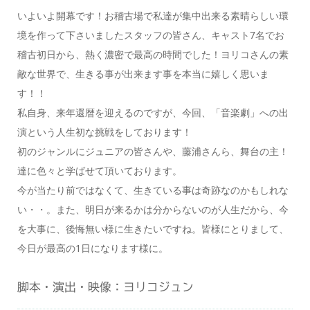
いよいよ開幕です！お稽古場で私達が集中出来る素晴らしい環
境を作って下さいましたスタッフの皆さん、キャスト7名でお
稽古初日から、熱く濃密で最高の時間でした！ヨリコさんの素
敵な世界で、生きる事が出来ます事を本当に嬉しく思いま
す！！
私自身、来年還暦を迎えるのですが、今回、「音楽劇」への出
演という人生初な挑戦をしております！
初のジャンルにジュニアの皆さんや、藤浦さんら、舞台の主！
達に色々と学ばせて頂いております。
今が当たり前ではなくて、生きている事は奇跡なのかもしれな
い・・。また、明日が来るかは分からないのが人生だから、今
を大事に、後悔無い様に生きたいですね。皆様にとりまして、
今日が最高の1日になります様に。
脚本・演出・映像：ヨリコジュン