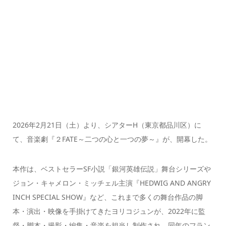
2026年2月21日（土）より、シアターH（東京都品川区）に
て、音楽劇『２FATE～二つの心と一つの夢～』が、開幕した。
本作は、ベストセラーSF小説「銀河英雄伝説」舞台シリーズや
ジョン・キャメロン・ミッチェル主演『HEDWIG AND ANGRY
INCH SPECIAL SHOW』など、これまで多くの舞台作品の脚
本・演出・映像を手掛けてきたヨリコジュンが、2022年に監
督・脚本・撮影・編集・音楽を担当し制作され、同年のフラン