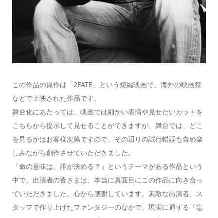
この作品の原作は「2FATE」という短編映画で、海外の映画祭
などで上映された作品です。
舞台化にあたっては、映画では細かい表情や見せたいカットを
こちらから提示して見せることができますが、舞台では、どこ
を見るかはお客様次第ですので、その辺りの試行錯誤も含め楽
しみながら創作させていただきました。
「命の意味は、誰が決める？」というテーマがある作品という
中で、出演者の皆さまは、本当に真面目にこの作品に向き合っ
ていただきました。心から感謝しています。素敵な出演者、ス
タッフで作り上げたファンタジーのなかで、現実に通ずる「忘