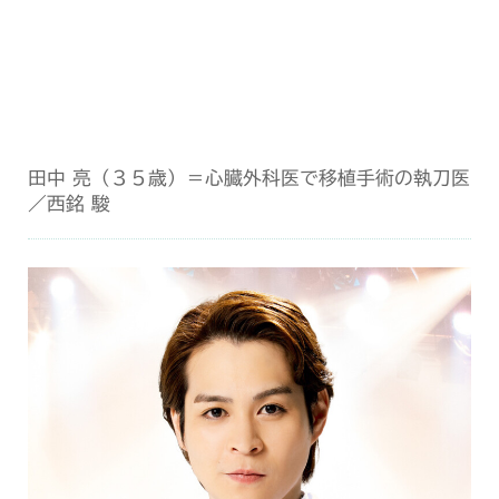
田中 亮（３５歳）＝心臓外科医で移植手術の執刀医
／西銘 駿