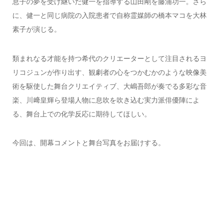
息子の夢を受け継いだ健一を指導する山田剛を藤浦功一。さら
に、健一と同じ病院の入院患者で自称霊媒師の橋本マコを大林
素子が演じる。
類まれなる才能を持つ希代のクリエーターとして注目されるヨ
リコジュンが作り出す、観劇者の心をつかむかのような映像美
術を駆使した舞台クリエイティブ、大嶋吾郎が奏でる多彩な音
楽、川﨑皇輝ら登場人物に息吹を吹き込む実力派俳優陣によ
る、舞台上での化学反応に期待してほしい。
今回は、開幕コメントと舞台写真をお届けする。