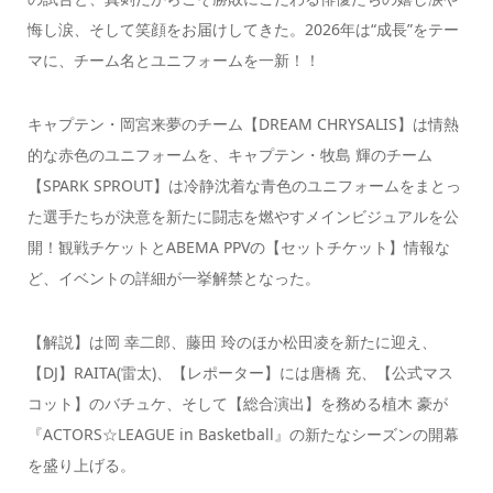
悔し涙、そして笑顔をお届けしてきた。2026年は“成長”をテー
マに、チーム名とユニフォームを一新！！
キャプテン・岡宮来夢のチーム【DREAM CHRYSALIS】は情熱
的な赤色のユニフォームを、キャプテン・牧島 輝のチーム
【SPARK SPROUT】は冷静沈着な青色のユニフォームをまとっ
た選手たちが決意を新たに闘志を燃やすメインビジュアルを公
開！観戦チケットとABEMA PPVの【セットチケット】情報な
ど、イベントの詳細が一挙解禁となった。
【解説】は岡 幸二郎、藤田 玲のほか松田凌を新たに迎え、
【DJ】RAITA(雷太)、【レポーター】には唐橋 充、【公式マス
コット】のバチュケ、そして【総合演出】を務める植木 豪が
『ACTORS☆LEAGUE in Basketball』の新たなシーズンの開幕
を盛り上げる。