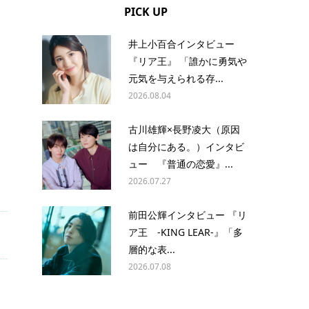
PICK UP
井上小百合インタビュー
『リア王』 「誰かに勇気や
元気を与えられる存...
2026.08.04
古川雄輝×長野凌大（原因
は自分にある。）インタビ
ュー 『普通の恋愛』...
2026.07.27
前田公輝インタビュー 『リ
ア王 -KING LEAR-』「多
層的な表...
2026.07.08