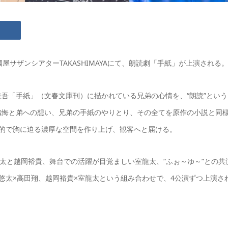
國屋サザンシアターTAKASHIMAYAにて、朗読劇「手紙」が上演される
吾「手紙」（文春文庫刊）に描かれている兄弟の心情を、“朗読”という
懺悔と弟への想い、兄弟の手紙のやりとり、その全てを原作の小説と同
的で胸に迫る濃厚な空間を作り上げ、観客へと届ける。
悠太と越岡裕貴、舞台での活躍が目覚ましい室龍太、“ふぉ～ゆ～”との共
悠太×高田翔、越岡裕貴×室龍太という組み合わせで、4公演ずつ上演さ