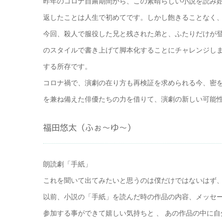
昨年のコロナ自粛期間から、この素晴らしい小説を読み
返したことは人生で初めてです。しかし飽きることなく
今回、殺人で服役した兄と残された弟と、ふたりだけが
のスタイルで書き上げて脚本化することにチャレンジし
する所存です。
コロナ禍で、演劇の在り方も再検証を求められる今、密
を兼ね備えた俳優たちの力を借りて、演劇の新しい可能
福田悠太（ふぉ～ゆ～）
朗読劇「手紙」
これを聞いて出てみたいと思うのは僕だけではないはず、
以前、小説の「手紙」を読んだ時の作品の内容、メッセ
参加する事ができて嬉しい気持ちと 、 あの作品の中に