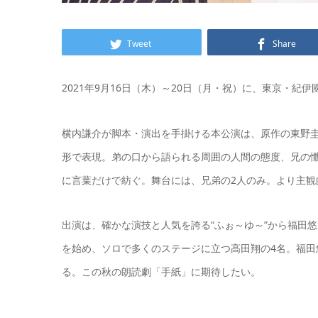
Tweet
Share
2021年9月16日（木）～20日（月・祝）に、東京・紀伊
横内謙介が脚本・演出を手掛ける本公演は、原作の東野圭
形で表現。弟の口から語られる周囲の人間の態度、兄の
に言葉だけで紡ぐ。舞台には、兄弟の2人のみ。より主観
出演は、確かな演技と人気を誇る“ふぉ～ゆ～”から福田
を始め、ソロで多くのステージに立つ高田翔の4名。福田
る。この秋の朗読劇「手紙」に期待したい。