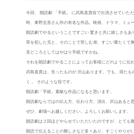
今回、 朗読劇 「手紙」 に武島直貴役で出演させてい
時、東野圭吾さん作の有名な作品。映画、ドラマ、ミュー
朗読劇でやるということですごい 驚きと共に嬉しさもあ
罪を犯した兄と、そのことで苦しむ弟、すごい重たくて
見どころとしてはやはり手紙ですかね。
それを朗読劇でやることによってお客様にどのように伝
武島直貴は、失ったものが 沢山あります。でも、得たも
く 。 そのような役です。
朗読劇「手紙」素敵な作品になると思います。
朗読劇ならではの伝え方、伝わり方、演出、沢山あると
ぜひ、劇場へお越しください。よろしくお願いします。
朗読劇は２回ほどやらせていただいたのですが、とても
朗読で伝えることの難しさなど多々あり、すごくやりが