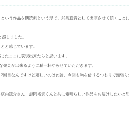
」という作品を朗読劇という形で、武島直貴として出演させて頂くこと
と感じました。
ことと感じています。
感じたままに表現出来たらと思います。
な発見が出来るように精一杯やらせていただきます。
も2回目なんですけど嬉しいのは勿論、今回も胸を借りるつもりで頑張り
る横内謙介さん、越岡裕貴くんと共に素晴らしい作品をお届けしたいと