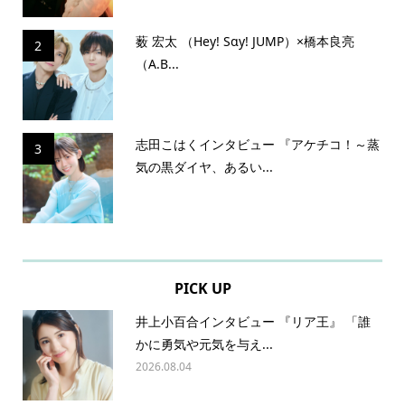
薮 宏太 （Hey! Sɑy! JUMP）×橋本良亮
2
（A.B...
志田こはくインタビュー 『アケチコ！～蒸
3
気の黒ダイヤ、あるい...
PICK UP
井上小百合インタビュー 『リア王』 「誰
かに勇気や元気を与え...
2026.08.04