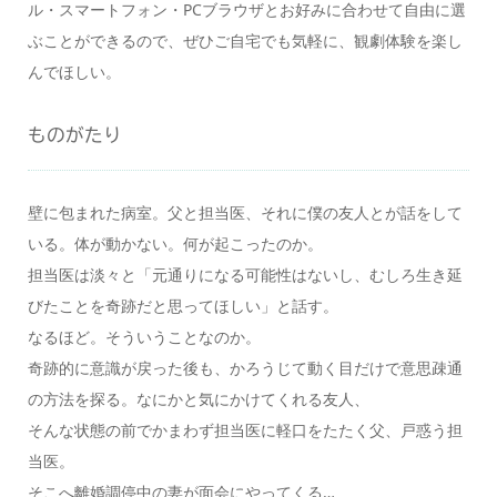
ル・スマートフォン・PCブラウザとお好みに合わせて自由に選
ぶことができるので、ぜひご自宅でも気軽に、観劇体験を楽し
んでほしい。
ものがたり
壁に包まれた病室。父と担当医、それに僕の友人とが話をして
いる。体が動かない。何が起こったのか。
担当医は淡々と「元通りになる可能性はないし、むしろ生き延
びたことを奇跡だと思ってほしい」と話す。
なるほど。そういうことなのか。
奇跡的に意識が戻った後も、かろうじて動く目だけで意思疎通
の方法を探る。なにかと気にかけてくれる友人、
そんな状態の前でかまわず担当医に軽口をたたく父、戸惑う担
当医。
そこへ離婚調停中の妻が面会にやってくる…