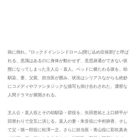
病に倒れ、“ロックドインシンドローム(閉じ込め症候群)”と呼ば
れる、意識はあるのに身体が動かせず、意思疎通ができない状
態になってしまった主人公・直人。ベッドに横たわる彼を、幼
馴染、妻、父親、担当医が囲み、状況はシリアスながらも絶妙
にコメディやファンタジックな描写も掛け合わされた、濃密な
人間ドラマが展開される。
主人公・直人役とその幼馴染・碧役を、矢田悠祐と上口耕平が
回替わりで交互に演じる。直人の妻・朱音役に中村静香、そし
て父・慎一郎役に松澤一之、さらに担当医・青山役に彩吹真央