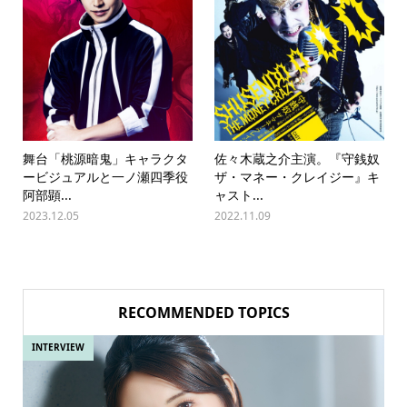
舞台「桃源暗鬼」キャラクタ
佐々木蔵之介主演。『守銭奴
ービジュアルと一ノ瀬四季役
ザ・マネー・クレイジー』キ
阿部顕...
ャスト...
2023.12.05
2022.11.09
RECOMMENDED TOPICS
INTERVIEW
IN