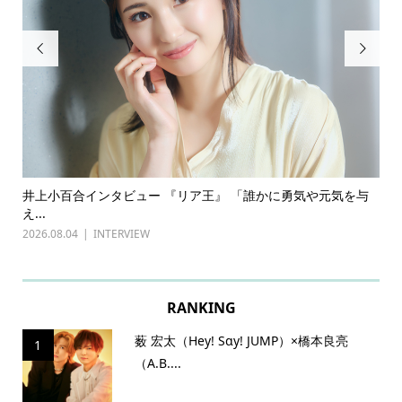


ある
井上小百合インタビュー 『リア王』 「誰かに勇気や元気を与
古
え...
『普
2026.08.04
INTERVIEW
202
RANKING
薮 宏太（Hey! Sɑy! JUMP）×橋本良亮
1
（A.B....