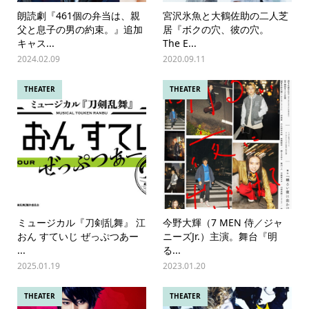
朗読劇『461個の弁当は、親
宮沢氷魚と大鶴佐助の二人芝
父と息子の男の約束。』追加
居『ボクの穴、彼の穴。
キャス...
The E...
2024.02.09
2020.09.11
THEATER
THEATER
ミュージカル『刀剣乱舞』 江
今野大輝（7 MEN 侍／ジャ
おん すていじ ぜっぷつあー
ニーズJr.）主演。舞台『明
...
る...
2025.01.19
2023.01.20
THEATER
THEATER