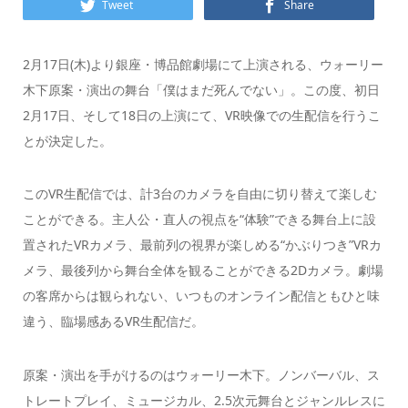
Tweet
Share
2月17日(木)より銀座・博品館劇場にて上演される、ウォーリー
木下原案・演出の舞台「僕はまだ死んでない」。この度、初日
2月17日、そして18日の上演にて、VR映像での生配信を行うこ
とが決定した。
このVR生配信では、計3台のカメラを自由に切り替えて楽しむ
ことができる。主人公・直人の視点を“体験”できる舞台上に設
置されたVRカメラ、最前列の視界が楽しめる“かぶりつき”VRカ
メラ、最後列から舞台全体を観ることができる2Dカメラ。劇場
の客席からは観られない、いつものオンライン配信ともひと味
違う、臨場感あるVR生配信だ。
原案・演出を手がけるのはウォーリー木下。ノンバーバル、ス
トレートプレイ、ミュージカル、2.5次元舞台とジャンルレスに