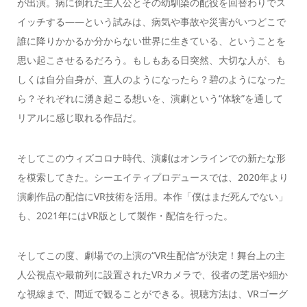
が出演。病に倒れた主人公とその幼馴染の配役を回替わりでス
イッチする――という試みは、病気や事故や災害がいつどこで
誰に降りかかるか分からない世界に生きている、ということを
思い起こさせるるだろう。もしもある日突然、大切な人が、も
しくは自分自身が、直人のようになったら？碧のようになった
ら？それぞれに湧き起こる想いを、演劇という“体験”を通して
リアルに感じ取れる作品だ。
そしてこのウィズコロナ時代、演劇はオンラインでの新たな形
を模索してきた。シーエイティプロデュースでは、2020年より
演劇作品の配信にVR技術を活用。本作「僕はまだ死んでない」
も、2021年にはVR版として製作・配信を行った。
そしてこの度、劇場での上演の“VR生配信“が決定！舞台上の主
人公視点や最前列に設置されたVRカメラで、役者の芝居や細か
な視線まで、間近で観ることができる。視聴方法は、VRゴーグ