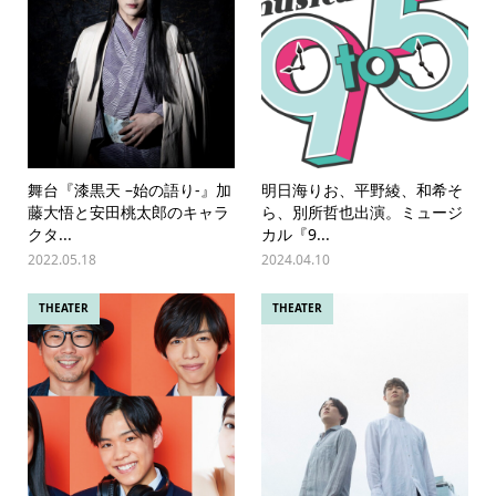
舞台『漆黒天 –始の語り-』加
明日海りお、平野綾、和希そ
藤大悟と安田桃太郎のキャラ
ら、別所哲也出演。ミュージ
クタ...
カル『9...
2022.05.18
2024.04.10
THEATER
THEATER