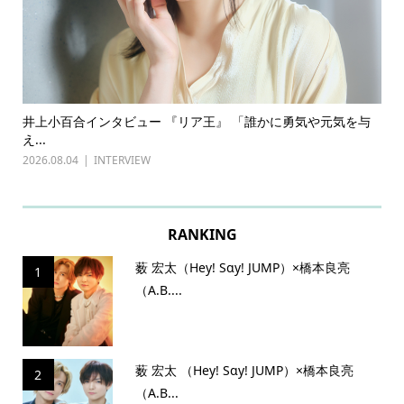
ある
井上小百合インタビュー 『リア王』 「誰かに勇気や元気を与
古
え...
『普
2026.08.04
INTERVIEW
202
RANKING
薮 宏太（Hey! Sɑy! JUMP）×橋本良亮
1
（A.B....
薮 宏太 （Hey! Sɑy! JUMP）×橋本良亮
2
（A.B...