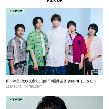
PICK UP
INTERVIEW
田中涼星×荒牧慶彦×上山航平×櫻井圭登×納谷 健インタビュー...
2025.10.15
INTERVIEW
INTERVIEW