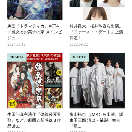
劇団『ドラマティカ』ACT4
村井良大、桜井玲香ら出演。
／魔女とお菓子の家 メインビ
『ファースト・デート』上演
ジュ...
決定！
2024.06.13
2022.09.22
THEATER
THEATER
生田斗真主演作『偽義経冥界
影山拓也（IMP.）ら出演、坂
歌』など、劇団☆新感線３作
東玉三郎 演出・補綴。舞台
品Blu...
『星...