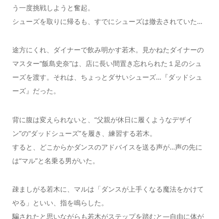
う一度挑戦しようと奮起。
シューズを取りに帰るも、すでにシューズは撤去されていた…
途方にくれ、ダイナーで飲み明かす若木。見かねたダイナーの
マスター“飯島史奈”は、店に長い間置き忘れられた１足のシュ
ーズを渡す。それは、ちょっとダサいシューズ…『ダッドシュ
ーズ』だった。
背に腹は変えられないと、“父親が休日に履くようなデザイ
ン”の“ダッドシューズ”を履き、練習する若木。
すると、どこからかダンスのアドバイスを送る声が…声の先に
は“マル”と名乗る男がいた。
疎ましがる若木に、マルは「ダンスが上手くなる魔法をかけて
やる」といい、指を鳴らした。
騙されたと思いながらも若木がステップを踏むと―自由に体が