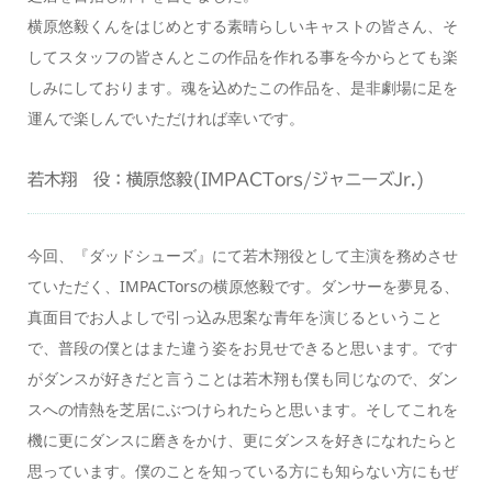
横原悠毅くんをはじめとする素晴らしいキャストの皆さん、そ
してスタッフの皆さんとこの作品を作れる事を今からとても楽
しみにしております。魂を込めたこの作品を、是非劇場に足を
運んで楽しんでいただければ幸いです。
若木翔 役：横原悠毅(IMPACTors/ジャニーズJr.)
今回、『ダッドシューズ』にて若木翔役として主演を務めさせ
ていただく、IMPACTorsの横原悠毅です。ダンサーを夢見る、
真面目でお人よしで引っ込み思案な青年を演じるということ
で、普段の僕とはまた違う姿をお見せできると思います。です
がダンスが好きだと言うことは若木翔も僕も同じなので、ダン
スへの情熱を芝居にぶつけられたらと思います。そしてこれを
機に更にダンスに磨きをかけ、更にダンスを好きになれたらと
思っています。僕のことを知っている方にも知らない方にもぜ