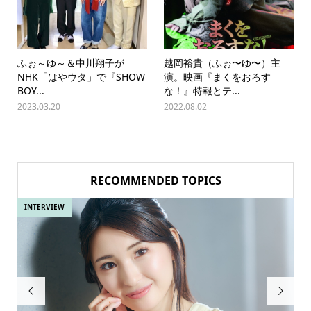
ふぉ～ゆ～＆中川翔子が
越岡裕貴（ふぉ〜ゆ〜）主
NHK「はやウタ」で『SHOW
演。映画『まくをおろす
BOY...
な！』特報とテ...
2023.03.20
2022.08.02
RECOMMENDED TOPICS
INTERVIEW
IN

