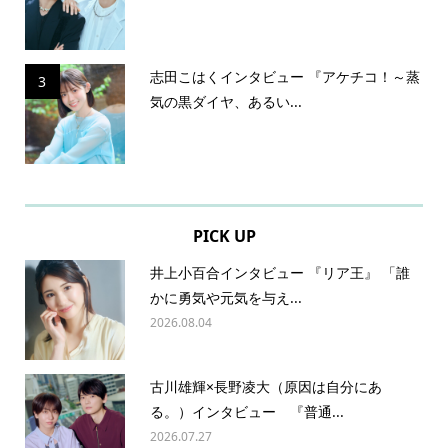
志田こはくインタビュー 『アケチコ！～蒸
3
気の黒ダイヤ、あるい...
PICK UP
井上小百合インタビュー 『リア王』 「誰
かに勇気や元気を与え...
2026.08.04
古川雄輝×長野凌大（原因は自分にあ
る。）インタビュー 『普通...
2026.07.27