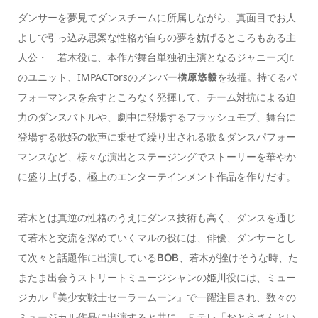
ダンサーを夢見てダンスチームに所属しながら、真面目でお人
よしで引っ込み思案な性格が自らの夢を妨げるところもある主
人公・ 若木役に、本作が舞台単独初主演となるジャニーズJr.
のユニット、IMPACTorsのメンバー
を抜擢。持てるパ
横原悠毅
フォーマンスを余すところなく発揮して、チーム対抗による迫
力のダンスバトルや、劇中に登場するフラッシュモブ、舞台に
登場する歌姫の歌声に乗せて繰り出される歌＆ダンスパフォー
マンスなど、様々な演出とステージングでストーリーを華やか
に盛り上げる、極上のエンターテインメント作品を作りだす。
若木とは真逆の性格のうえにダンス技術も高く、ダンスを通じ
て若木と交流を深めていくマルの役には、俳優、ダンサーとし
て次々と話題作に出演している
、若木が挫けそうな時、た
BOB
またま出会うストリートミュージシャンの姫川役には、ミュー
ジカル『美少女戦士セーラームーン』で一躍注目され、数々の
ミュージカル作品に出演すると共に、Ｅテレ「おとうさんとい