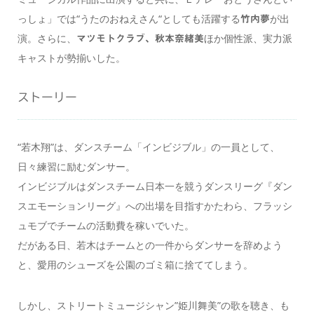
っしょ」では“うたのおねえさん“としても活躍する
が出
竹内夢
演。さらに、
ほか個性派、実力派
マツモトクラブ、秋本奈緒美
キャストが勢揃いした。
ストーリー
“若木翔”は、ダンスチーム「インビジブル」の一員として、
日々練習に励むダンサー。
インビジブルはダンスチーム日本一を競うダンスリーグ『ダン
スエモーションリーグ』への出場を目指すかたわら、フラッシ
ュモブでチームの活動費を稼いでいた。
だがある日、若木はチームとの一件からダンサーを辞めよう
と、愛用のシューズを公園のゴミ箱に捨ててしまう。
しかし、ストリートミュージシャン”姫川舞美”の歌を聴き、も