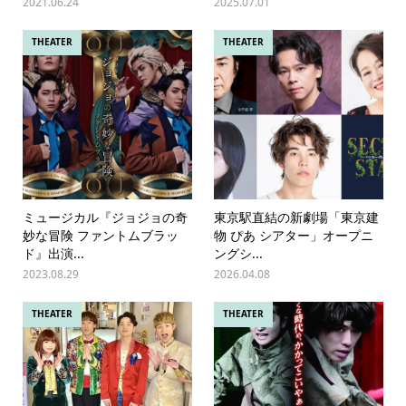
2021.06.24
2025.07.01
THEATER
THEATER
ミュージカル『ジョジョの奇
東京駅直結の新劇場「東京建
妙な冒険 ファントムブラッ
物 ぴあ シアター」オープニ
ド』出演...
ングシ...
2023.08.29
2026.04.08
THEATER
THEATER