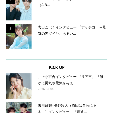
（A.B...
志田こはくインタビュー 『アケチコ！～蒸
3
気の黒ダイヤ、あるい...
PICK UP
井上小百合インタビュー 『リア王』 「誰
かに勇気や元気を与え...
2026.08.04
古川雄輝×長野凌大（原因は自分にあ
る。）インタビュー 『普通...