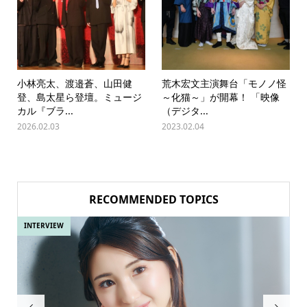
小林亮太、渡邉蒼、山田健
荒木宏文主演舞台「モノノ怪
登、島太星ら登壇。ミュージ
～化猫～」が開幕！ 「映像
カル『ブラ...
（デジタ...
2026.02.03
2023.02.04
RECOMMENDED TOPICS
INTERVIEW
IN