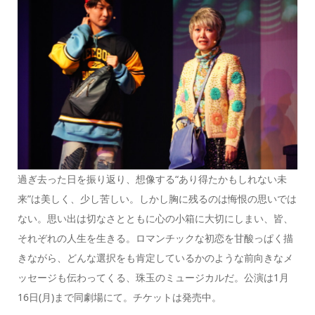
過ぎ去った日を振り返り、想像する“あり得たかもしれない未
来”は美しく、少し苦しい。しかし胸に残るのは悔恨の思いでは
ない。思い出は切なさとともに心の小箱に大切にしまい、皆、
それぞれの人生を生きる。ロマンチックな初恋を甘酸っぱく描
きながら、どんな選択をも肯定しているかのような前向きなメ
ッセージも伝わってくる、珠玉のミュージカルだ。公演は1月
16日(月)まで同劇場にて。チケットは発売中。