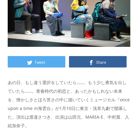
Tweet
Share
あの日、もし違う選択をしていたら……。もう少し勇気を出し
ていたら……。青春時代の初恋と、あったかもしれない未来
を、懐かしさとほろ苦さの中に描いていくミュージカル『once
upon a time in海雲台』が1月10日に東京・浅草九劇で開幕し
た。演出は渡邉さつき、出演は山田元、MARIA-E、中村翼、入
絵加奈子。