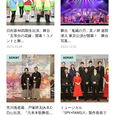
日向坂46四期生出演。舞台
舞台「鬼滅の刃」其ノ肆 遊郭
「五等分の花嫁」開幕！コメ
潜入 東京公演が開幕！ 舞台
ントと舞...
写真...
2025.03.08
2023.12.02
REPORT
REPORT
市川海老蔵、戸塚祥太(A.B.C-
ミュージカル
Z)ら出演。『六本木歌舞伎...
『SPY×FAMILY』製作発表で