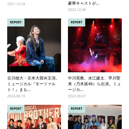
豪華キャストが...
2021.12.24
2022.12.08
REPORT
REPORT
古川雄大・京本大我Ｗ主演。
中川晃教、水江建太、早川聖
ミュージカル『モーツァル
来（乃木坂46）ら出演。ミュ
ト！』まも...
ージカ...
2024.08.19
2022.06.07
REPORT
REPORT