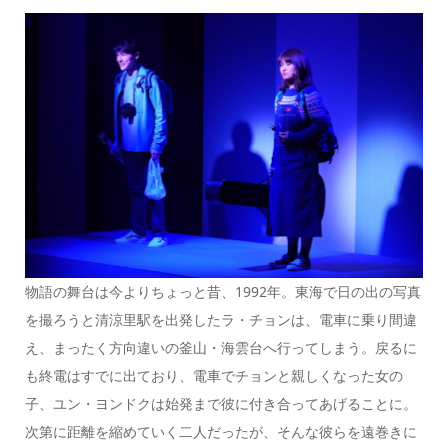
物語の舞台は今よりちょっと昔、1992年。東海で日の出の写真
を撮ろうと清涼里駅を出発したラ・チョンは、電車に乗り間違
え、まったく方向違いの釜山・海雲台へ行ってしまう。戻るに
も終電はすでに出ており、電車でチョンと親しくなった女の
子、ユン・ヨンドクは始発まで彼に付き合ってあげることに。
次第に距離を縮めていく二人だったが、そんな彼らを遠巻きに