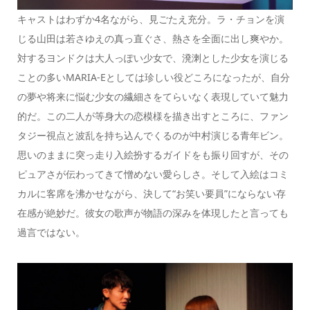
キャストはわずか4名ながら、見ごたえ充分。ラ・チョンを演
じる山田は若さゆえの真っ直ぐさ、熱さを全面に出し爽やか。
対するヨンドクは大人っぽい少女で、溌溂とした少女を演じる
ことの多いMARIA-Eとしては珍しい役どころになったが、自分
の夢や将来に悩む少女の繊細さをてらいなく表現していて魅力
的だ。この二人が等身大の恋模様を描き出すところに、ファン
タジー視点と波乱を持ち込んでくるのが中村演じる青年ビン。
思いのままに突っ走り入絵扮するガイドをも振り回すが、その
ピュアさが伝わってきて憎めない愛らしさ。そして入絵はコミ
カルに客席を沸かせながら、決して“お笑い要員”にならない存
在感が絶妙だ。彼女の歌声が物語の深みを体現したと言っても
過言ではない。