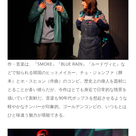
作・音楽は、『SMOKE』『BLUE RAIN』『ルードヴィヒ』な
どで知られる韓国のヒットメイカー、チュ・ジョンファ（脚
本）とホ・スヒョン（作曲）のコンビ。歴史上の偉人を題材に
とることが多い彼らだが、今作はとても身近で日常的な情景を
描いていて新鮮だ。音楽も90年代ポップスを想起させるような
軽やかなナンバーが印象的。ゴールデンコンビの、いつもとは
ひと味違う魅力が堪能できる。