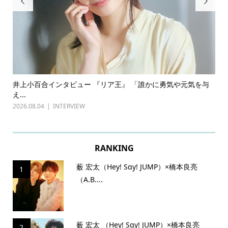


ある
井上小百合インタビュー 『リア王』 「誰かに勇気や元気を与
古
え...
『普
2026.08.04
INTERVIEW
202
RANKING
薮 宏太（Hey! Sɑy! JUMP）×橋本良亮
1
（A.B....
薮 宏太 （Hey! Sɑy! JUMP）×橋本良亮
2