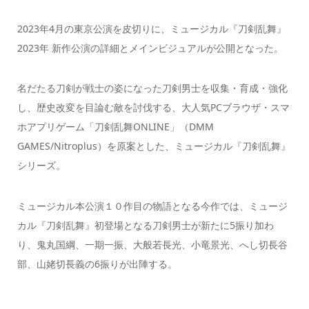
2023年4月の東京公演を皮切りに、ミュージカル『刀剣乱舞』
2023年 新作公演の詳細とメインビジュアルが公開となった。
名だたる刀剣が戦士の姿になった刀剣男士を収集・育成・強化
し、歴史改変を目論む敵を討伐する、大人気PCブラウザ・スマ
ホアプリゲーム「刀剣乱舞ONLINE」（DMM
GAMES/Nitroplus）を原案とした、ミュージカル『刀剣乱舞』
シリーズ。
ミュージカル本公演１０作目の物語となる今作では、ミュージ
カル『刀剣乱舞』初登場となる刀剣男士が新たに5振り加わ
り、鬼丸国綱、一期一振、大般若長光、小竜景光、へし切長谷
部、山姥切長義の6振りが出陣する。