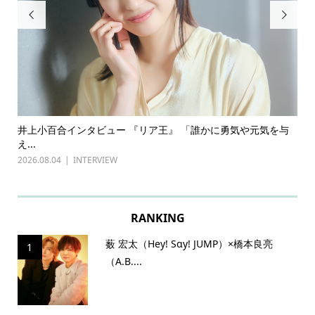


ある
井上小百合インタビュー 『リア王』 「誰かに勇気や元気を与
古
え...
『普
2026.08.04
INTERVIEW
202
RANKING
薮 宏太（Hey! Sɑy! JUMP）×橋本良亮
1
（A.B....