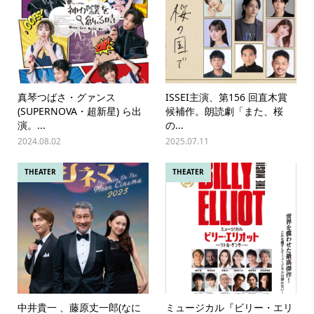
真琴つばさ・グァンス
ISSEI主演、第156 回直木賞
(SUPERNOVA・超新星) ら出
候補作。朗読劇「また、桜
演。...
の...
2024.08.02
2025.07.11
THEATER
THEATER
中井貴一 、藤原丈一郎(なに
ミュージカル『ビリー・エリ