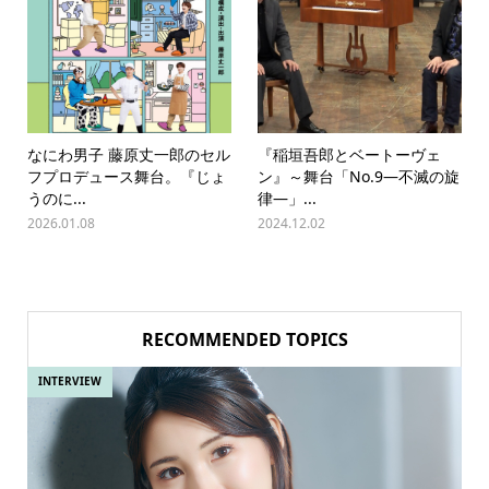
なにわ男子 藤原丈一郎のセル
『稲垣吾郎とベートーヴェ
フプロデュース舞台。『じょ
ン』～舞台「No.9―不滅の旋
うのに...
律―」...
2026.01.08
2024.12.02
RECOMMENDED TOPICS
INTERVIEW
IN