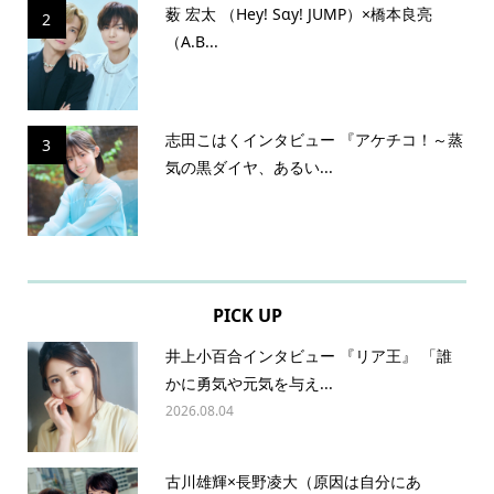
薮 宏太 （Hey! Sɑy! JUMP）×橋本良亮
2
（A.B...
志田こはくインタビュー 『アケチコ！～蒸
3
気の黒ダイヤ、あるい...
PICK UP
井上小百合インタビュー 『リア王』 「誰
かに勇気や元気を与え...
2026.08.04
古川雄輝×長野凌大（原因は自分にあ