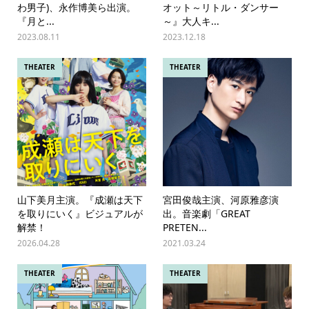
わ男子)、永作博美ら出演。
オット～リトル・ダンサー
『月と...
～』大人キ...
2023.08.11
2023.12.18
THEATER
THEATER
山下美月主演。『成瀬は天下
宮田俊哉主演、河原雅彦演
を取りにいく』ビジュアルが
出。音楽劇「GREAT
解禁！
PRETEN...
2026.04.28
2021.03.24
THEATER
THEATER