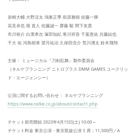
岩崎大輔 大野涼太 鴻巣正季 前原雅樹 佐藤一輝
花見卓也 堀 直人 佐藤誠一 齋藤 駿 間下友貴
市川裕介 白濱孝次 塚田知紀 寒川祥吾 千葉恵佑 兵藤結也
千大 佑 河島樹来 望月祐治 久保田浩介 荒川湧太 鈴木飛翔
主催： ミュージカル『刀剣乱舞』製作委員会
（ネルケプランニング ニトロプラス DMM GAMES ユークリッ
ド・エージェンシー）
公演に関するお問い合わせ： ネルケプランニング
https://www.nelke.co.jp/about/contact1.php
チケット前売開始 2023年4月15日(土) 10:00～
チケット料金 東京公演・東京凱旋公演 S 席：11,500円／A