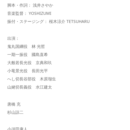
脚本・作詞： 浅井さやか
音楽監督： YOSHIZUMI
振付・ステージング： 桜木涼介 TETSUHARU
出演：
鬼丸国綱役 林 光哲
一期一振役 國島直希
大般若長光役 京典和玖
小竜景光役 長田光平
へし切長谷部役 木原瑠生
山姥切長義役 水江建太
唐橋 充
杉山諒二
小須田康人