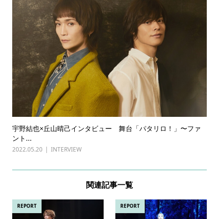
宇野結也×丘山晴己インタビュー 舞台「パタリロ！」〜ファ
ント...
2022.05.20
INTERVIEW
関連記事一覧
REPORT
REPORT