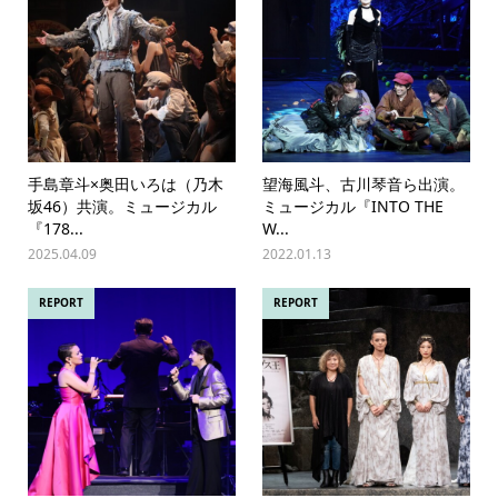
手島章斗×奥田いろは（乃木
望海風斗、古川琴音ら出演。
坂46）共演。ミュージカル
ミュージカル『INTO THE
『178...
W...
2025.04.09
2022.01.13
REPORT
REPORT