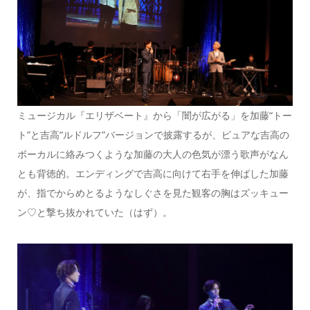
ミュージカル『エリザベート』から「闇が広がる」を加藤“トー
ト”と吉高“ルドルフ”バージョンで披露するが、ピュアな吉高の
ボーカルに絡みつくような加藤の大人の色気が漂う歌声がなん
とも背徳的。エンディングで吉高に向けて右手を伸ばした加藤
が、指でからめとるようなしぐさを見た観客の胸はズッキュー
ン♡と撃ち抜かれていた（はず）。