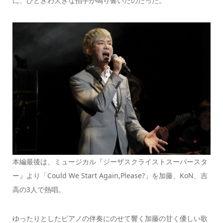
に、ひときわ大きな拍手が鳴り響いたのだった。
本編最後は、ミュージカル『ジーザスクライストスーパースタ
ー』より「Could We Start Again,Please?」を加藤、KoN、吉
高の3人で熱唱。
ゆったりとしたピアノの伴奏にのせて響く加藤の甘く優しい歌