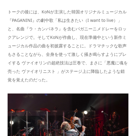
トークの後には、KoNが主演した韓国オリジナルミュージカル
『PAGANINI』の劇中歌「私は生きたい（I want to live）」
と、名曲『ラ・カンパネラ』を含むパガニーニメドレーをロッ
クアレンジで。そしてKoNが作曲し、現在準備中という新作ミ
ュージカル作品の曲を初披露することに。ドラマチックな歌声
もさることながら、全身を使って激しく掻き鳴らすようにプレ
イする ヴァイオリンの超絶技法は圧巻で、まさに「悪魔に魂を
売った ヴァイオリニスト 」がステージ上に降臨したような錯
覚を覚えたのだった。