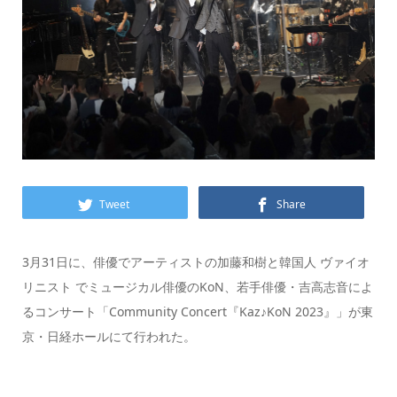
Tweet
Share
3月31日に、俳優でアーティストの加藤和樹と韓国人 ヴァイオ
リニスト でミュージカル俳優のKoN、若手俳優・吉高志音によ
るコンサート「Community Concert『Kaz♪KoN 2023』」が東
京・日経ホールにて行われた。