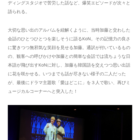
ディングスタジオで苦労した話など、爆笑エピソードが次々と
語られる。
大切な思い出のアルバムを紐解くように、当時加藤と交わした
会話のひとつひとつを楽しそうに語るKoN。その記憶力の良さ
に驚きつつ無邪気な笑顔を見せる加藤。通訳が付いているもの
の、観客への呼びかけや加藤との簡単な会話では流ちょうな日
本語が飛び出すKoNに対し、加藤も韓国語を交えつつ思い出話
に花を咲かせる。いつまでも話が尽きない様子の二人だった
が、最後にドラマ主題歌「愛はどこに」を３人で歌い、再びミ
ュージカルコーナーへと突入した！