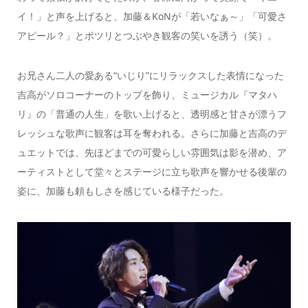
イ！」と声を上げると、加藤＆KoNが「若いなぁ～」「可愛さ
アピール？」とポツリとつぶやき観客の笑いを誘う（笑）。
お兄さん二人の愛ある“いじり”にリラックスした表情になった
吉高がソロコーナーのトップを飾り、ミュージカル『マタハ
リ』の「普通の人生」を歌い上げると、透明感と甘さが漂うフ
レッシュな歌声に観客は耳を奪われる。さらに加藤と吉高のデ
ュエットでは、先ほどまでの可愛らしい雰囲気は影を潜め、ア
ーティストとして堂々とステージに立ち歌声を響かせる後輩の
姿に、加藤も頼もしさを感じている様子だった。