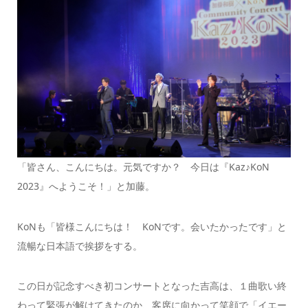
「皆さん、こんにちは。元気ですか？ 今日は『Kaz♪KoN
2023』へようこそ！」と加藤。
KoNも「皆様こんにちは！ KoNです。会いたかったです」と
流暢な日本語で挨拶をする。
この日が記念すべき初コンサートとなった吉高は、１曲歌い終
わって緊張が解けてきたのか、客席に向かって笑顔で「イエー