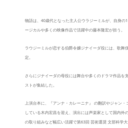
物語は、40歳代となった主人公ウラジーミルが、自身の
ージカルや多くの映像作品で活躍中の藤本隆宏が担う。
ラウジーミルが恋する伯爵令嬢ジナイーダ役には、歌舞伎
定。
さらにジナイーダの母役には舞台や多くのドラマ作品を支
ストが集結した。
上演台本に、『アンナ・カレーニナ』 の翻訳やジャン・
している木内宏昌を迎え、演出には声楽家として国内外の
の取り組みなど幅広い活躍で第63回 芸術選奨 文部科学