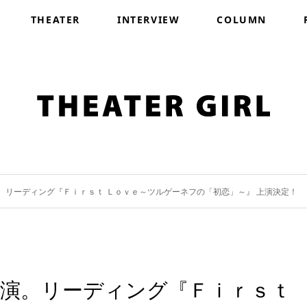
THEATER
INTERVIEW
COLUMN
。リーディング『Ｆｉｒｓｔ Ｌｏｖｅ～ツルゲーネフの「初恋」～』 上演決定！
出演。リーディング『Ｆｉｒｓｔ