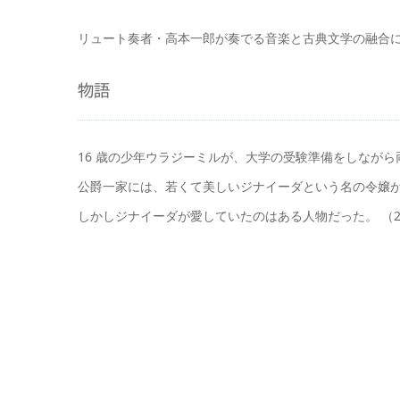
リュート奏者・高本一郎が奏でる音楽と古典文学の融合
物語
16 歳の少年ウラジーミルが、大学の受験準備をしなが
公爵一家には、若くて美しいジナイーダという名の令嬢
しかしジナイーダが愛していたのはある人物だった。 （20