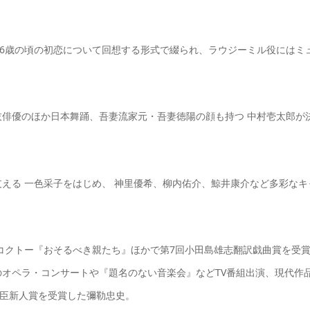
16歳の頃の初恋について回想する形式で綴られ、ラウジーミル役にはミ
俳優のほか日本舞踊、吾妻流家元・吾妻徳陽の顔も持つ 中村壱太郎が
える 一色采子をはじめ、 神里優希、柳内佑介、鯨井康介など多彩なキ
コクトー『おそるべき親たち』ほかで第7回小田島雄志翻訳戯曲賞を受
オペラ・コンサートや『題名のない音楽会』などTV番組出演、現代作
大臣新人賞を受賞した彌勒忠史。