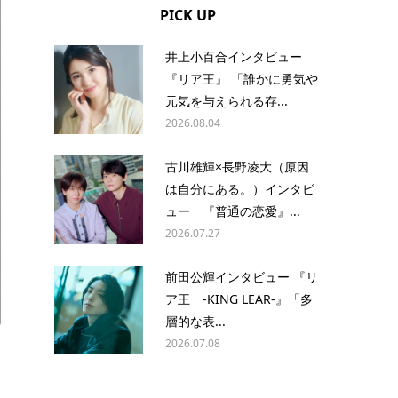
PICK UP
井上小百合インタビュー
『リア王』 「誰かに勇気や
元気を与えられる存...
2026.08.04
古川雄輝×長野凌大（原因
は自分にある。）インタビ
ュー 『普通の恋愛』...
2026.07.27
前田公輝インタビュー 『リ
ア王 -KING LEAR-』「多
層的な表...
2026.07.08