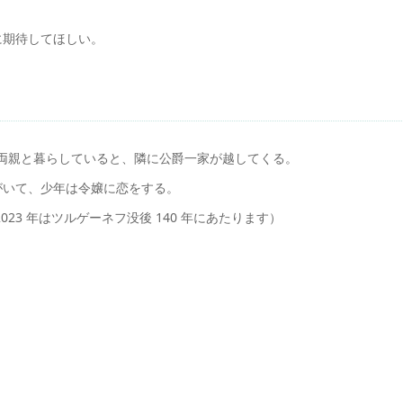
に期待してほしい。
ら両親と暮らしていると、隣に公爵一家が越してくる。
がいて、少年は令嬢に恋をする。
23 年はツルゲーネフ没後 140 年にあたります）