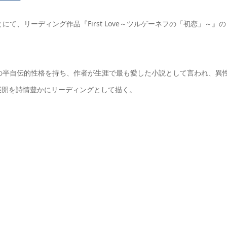
とにて、リーディング作品『First Love～ツルゲーネフの「初恋」～』の
の半自伝的性格を持ち、作者が生涯で最も愛した小説として言われ、異
展開を詩情豊かにリーディングとして描く。