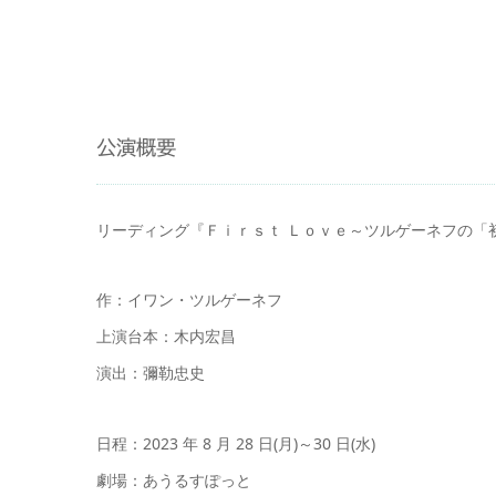
公演概要
リーディング『Ｆｉｒｓｔ Ｌｏｖｅ～ツルゲーネフの「
作：イワン・ツルゲーネフ
上演台本：木内宏昌
演出：彌勒忠史
日程：2023 年 8 月 28 日(月)～30 日(水)
劇場：あうるすぽっと