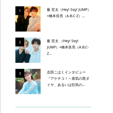
薮 宏太（Hey! Sɑy! JUMP）
1
×橋本良亮（A.B.C-Z）...
薮 宏太 （Hey! Sɑy!
2
JUMP）×橋本良亮（A.B.C-
Z...
志田こはくインタビュー
3
『アケチコ！～蒸気の黒ダ
イヤ、あるいは狂気の...