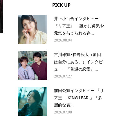
PICK UP
井上小百合インタビュー
『リア王』 「誰かに勇気や
元気を与えられる存...
2026.08.04
古川雄輝×長野凌大（原因
は自分にある。）インタビ
ュー 『普通の恋愛』...
2026.07.27
前田公輝インタビュー 『リ
ア王 -KING LEAR-』「多
層的な表...
2026.07.08