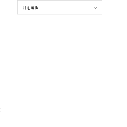
月を選択
、
誕