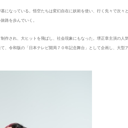
が基になっている。悟空たちは変幻自在に妖術を使い、行く先々で次々
い旅路を歩んでいく。
て制作され、大ヒットを飛ばし、社会現象にもなった。堺正章主演の人
経て、令和版の「日本テレビ開局７０年記念舞台」として企画し、大型