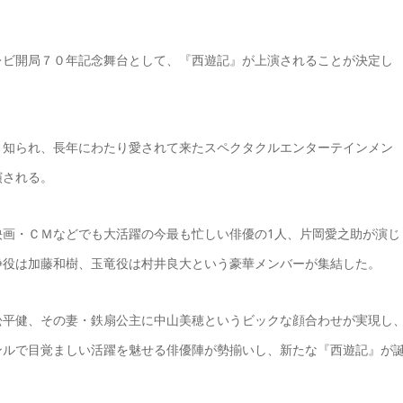
レビ開局７０年記念舞台として、『西遊記』が上演されることが決定し
く知られ、長年にわたり愛されて来たスペクタクルエンターテインメン
演される。
映画・ＣＭなどでも大活躍の今最も忙しい俳優の1人、片岡愛之助が演じ
浄役は加藤和樹、玉竜役は村井良大という豪華メンバーが集結した。
松平健、その妻・鉄扇公主に中山美穂というビックな顔合わせが実現し
ンルで目覚ましい活躍を魅せる俳優陣が勢揃いし、新たな『西遊記』が