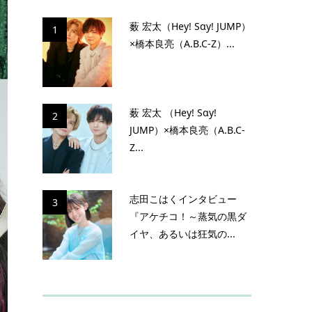
薮 宏太（Hey! Sɑy! JUMP）
1
×橋本良亮（A.B.C-Z）...
薮 宏太 （Hey! Sɑy!
2
JUMP）×橋本良亮（A.B.C-
Z...
志田こはくインタビュー
3
『アケチコ！～蒸気の黒ダ
イヤ、あるいは狂気の...