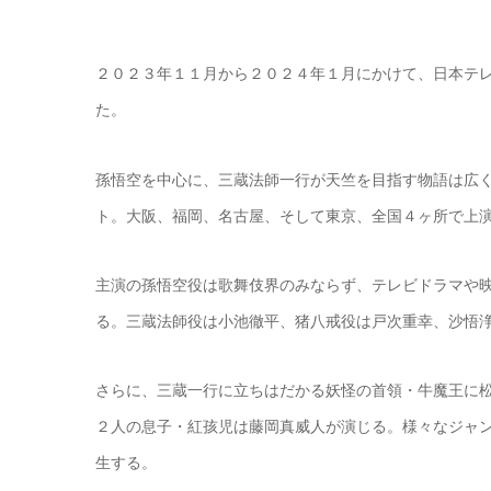
２０２３年１１月から２０２４年１月にかけて、日本テ
た。
孫悟空を中心に、三蔵法師一行が天竺を目指す物語は広
ト。大阪、福岡、名古屋、そして東京、全国４ヶ所で上
主演の孫悟空役は歌舞伎界のみならず、テレビドラマや
る。三蔵法師役は小池徹平、猪八戒役は戸次重幸、沙悟
さらに、三蔵一行に立ちはだかる妖怪の首領・牛魔王に
２人の息子・紅孩児は藤岡真威人が演じる。様々なジャ
生する。