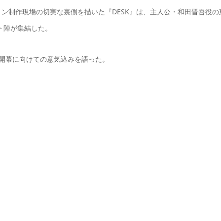
ン制作現場の切実な裏側を描いた『DESK』は、主人公・和田晋吾役の
ト陣が集結した。
開幕に向けての意気込みを語った。