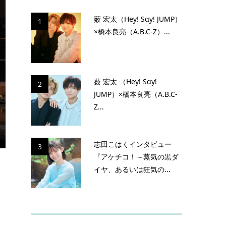
薮 宏太（Hey! Sɑy! JUMP）
1
×橋本良亮（A.B.C-Z）...
薮 宏太 （Hey! Sɑy!
2
JUMP）×橋本良亮（A.B.C-
Z...
志田こはくインタビュー
3
『アケチコ！～蒸気の黒ダ
イヤ、あるいは狂気の...