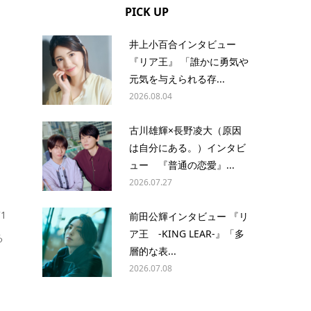
PICK UP
井上小百合インタビュー
『リア王』 「誰かに勇気や
元気を与えられる存...
2026.08.04
古川雄輝×長野凌大（原因
は自分にある。）インタビ
ュー 『普通の恋愛』...
2026.07.27
1
前田公輝インタビュー 『リ
ア王 -KING LEAR-』「多
る
層的な表...
2026.07.08