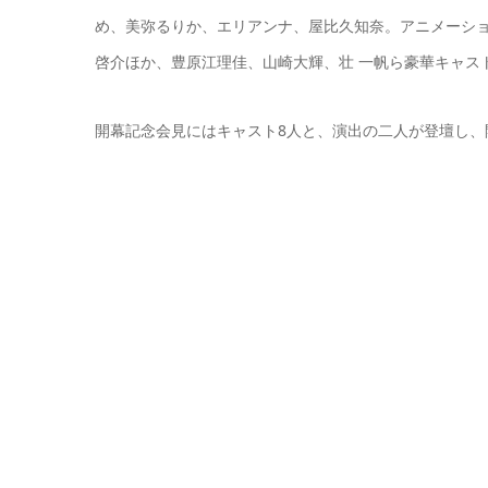
め、美弥るりか、エリアンナ、屋比久知奈。アニメーショ
啓介ほか、豊原江理佳、山崎大輝、壮 一帆ら豪華キャス
開幕記念会見にはキャスト8人と、演出の二人が登壇し、