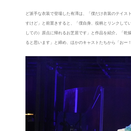
ど派手な衣装で登場した有澤は、「僕だけ衣装のテイス
すけど」と前置きすると、「僕自身、役柄とリンクして
しての）原点に帰れるお芝居です」と作品を紹介。「乾
ると思います」と締め、ほかのキャストたちから「おー