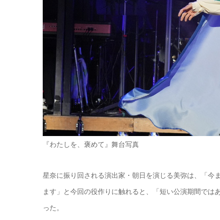
『わたしを、褒めて』舞台写真
星奈に振り回される演出家・朝日を演じる美弥は、「今
ます」と今回の役作りに触れると、「短い公演期間では
った。