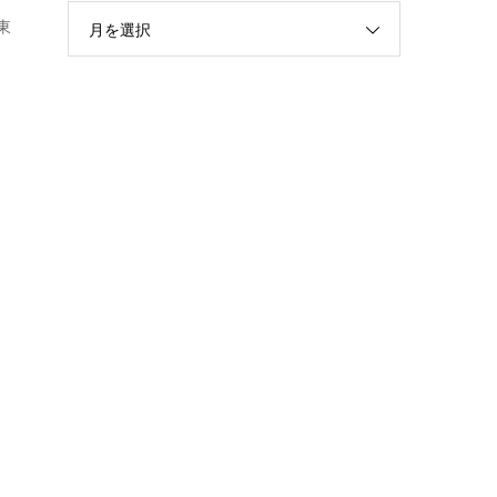
東
月を選択