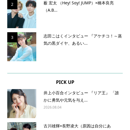
薮 宏太 （Hey! Sɑy! JUMP）×橋本良亮
2
（A.B...
志田こはくインタビュー 『アケチコ！～蒸
3
気の黒ダイヤ、あるい...
PICK UP
井上小百合インタビュー 『リア王』 「誰
かに勇気や元気を与え...
2026.08.04
古川雄輝×長野凌大（原因は自分にあ