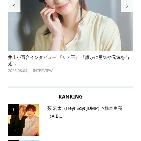


を与
古川雄輝×長野凌大（原因は自分にある。）インタビュー
前
『普通...
20
2026.07.27
INTERVIEW
RANKING
薮 宏太（Hey! Sɑy! JUMP）×橋本良亮
1
（A.B....