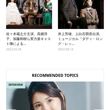
佐々木蔵之介主演、高畑淳
井上芳雄、上白石萌音出演。
子、加藤和樹ら実力派キャス
ミュージカル『ダディ・ロン
ト陣による...
グ・レッ...
2022.02.26
2022.08.14
RECOMMENDED TOPICS
INTERVIEW