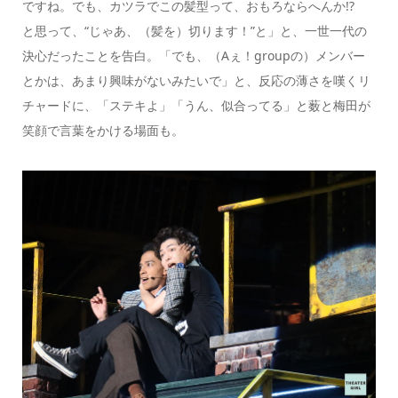
ですね。でも、カツラでこの髪型って、おもろならへんか!?
と思って、“じゃあ、（髪を）切ります！”と」と、一世一代の
決心だったことを告白。「でも、（Aぇ！groupの）メンバー
とかは、あまり興味がないみたいで」と、反応の薄さを嘆くリ
チャードに、「ステキよ」「うん、似合ってる」と薮と梅田が
笑顔で言葉をかける場面も。