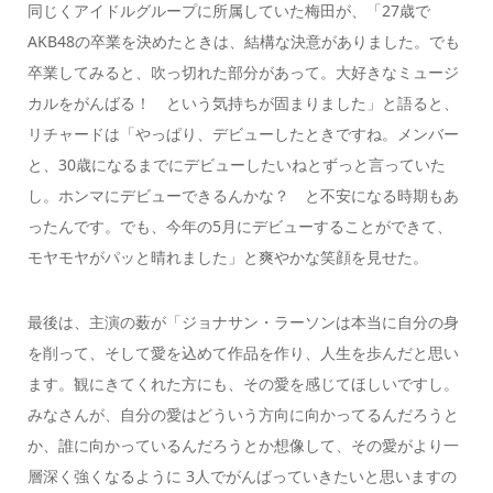
同じくアイドルグループに所属していた梅田が、「27歳で
AKB48の卒業を決めたときは、結構な決意がありました。でも
卒業してみると、吹っ切れた部分があって。大好きなミュージ
カルをがんばる！ という気持ちが固まりました」と語ると、
リチャードは「やっぱり、デビューしたときですね。メンバー
と、30歳になるまでにデビューしたいねとずっと言っていた
し。ホンマにデビューできるんかな？ と不安になる時期もあ
ったんです。でも、今年の5月にデビューすることができて、
モヤモヤがパッと晴れました」と爽やかな笑顔を見せた。
最後は、主演の薮が「ジョナサン・ラーソンは本当に自分の身
を削って、そして愛を込めて作品を作り、人生を歩んだと思い
ます。観にきてくれた方にも、その愛を感じてほしいですし。
みなさんが、自分の愛はどういう方向に向かってるんだろうと
か、誰に向かっているんだろうとか想像して、その愛がより一
層深く強くなるように 3人でがんばっていきたいと思いますの