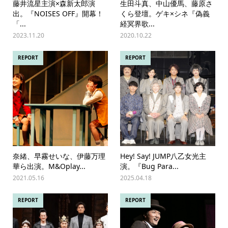
藤井流星主演×森新太郎演
生田斗真、中山優馬、藤原さ
出。『NOISES OFF』開幕！
くら登壇。ゲキ×シネ『偽義
「...
経冥界歌...
2023.11.20
2020.10.22
REPORT
REPORT
奈緒、早霧せいな、伊藤万理
Hey! Say! JUMP⼋⼄⼥光主
華ら出演。M&Oplay...
演。『Bug Para...
2021.05.16
2025.04.18
REPORT
REPORT