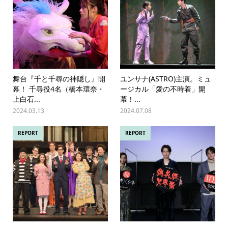
舞台『千と千尋の神隠し』開
ユンサナ(ASTRO)主演。ミュ
幕！ 千尋役4名（橋本環奈・
ージカル「愛の不時着」開
上白石...
幕！...
2024.03.13
2024.07.08
REPORT
REPORT