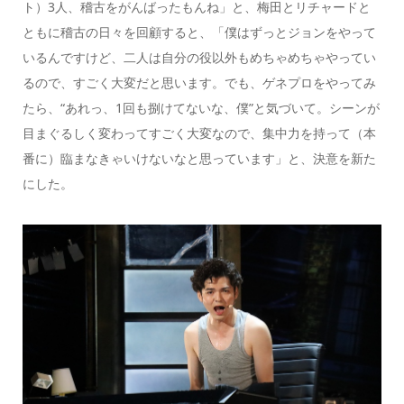
ト）3人、稽古をがんばったもんね」と、梅田とリチャードと
ともに稽古の日々を回顧すると、「僕はずっとジョンをやって
いるんですけど、二人は自分の役以外もめちゃめちゃやってい
るので、すごく大変だと思います。でも、ゲネプロをやってみ
たら、“あれっ、1回も捌けてないな、僕”と気づいて。シーンが
目まぐるしく変わってすごく大変なので、集中力を持って（本
番に）臨まなきゃいけないなと思っています」と、決意を新た
にした。