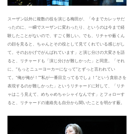
スーザン以外に複数の役を演じる梅田が、「今までカレッサだ
ったのに、一瞬でスーザンに変わったり、というのは今まで経
験したことがないので、すごく難しい。でも、リチャや薮くん
の顔を見ると、ちゃんとその役として見てくれている感じがし
て。そのおかげでがんばれています」と演じ分けの大変さを語
ると、リチャードも「演じ分けが難しかった」と同意。「それ
に、“もっとニューヨーカーになって”とずっと言われてい
て。“俺が俺が！”“私が一番目立ってるでしょ！”という貪欲さを
表現するのが難しかった」というリチャードに対して、「リチ
ャはこう見えて、めちゃめちゃシャイなんです」とフォローす
ると、リチャードの連絡先も自分から聞いたことを明かす薮。