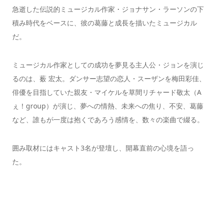
急逝した伝説的ミュージカル作家・ジョナサン・ラーソンの下
積み時代をベースに、彼の葛藤と成長を描いたミュージカル
だ。
ミュージカル作家としての成功を夢見る主人公・ジョンを演じ
るのは、薮 宏太。ダンサー志望の恋人・スーザンを梅田彩佳、
俳優を目指していた親友・マイケルを草間リチャード敬太（A
ぇ！group）が演じ、夢への情熱、未来への焦り、不安、葛藤
など、誰もが一度は抱くであろう感情を、数々の楽曲で綴る。
囲み取材にはキャスト3名が登壇し、開幕直前の心境を語っ
た。