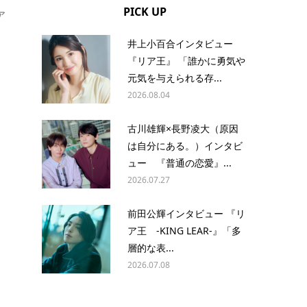
PICK UP
ア
井上小百合インタビュー
『リア王』 「誰かに勇気や
元気を与えられる存...
2026.08.04
古川雄輝×長野凌大（原因
は自分にある。）インタビ
ュー 『普通の恋愛』...
2026.07.27
前田公輝インタビュー 『リ
ア王 -KING LEAR-』「多
層的な表...
2026.07.08