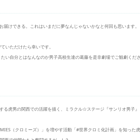
にお届けできる。これはいまだに夢なんじゃないかなと何回も思います。
びていただけたら幸いです。
りたい自分とはなんなのか男子高校生達の葛藤を是非劇場でご観劇くだ
援する虎男の関西での活躍を描く、ミラクル☆ステージ『サンリオ男子』
MIES（クロミーズ）」を増やす活動「#世界クロミ化計画」を知った
うと関西で仲間たちと奮闘するが…！？