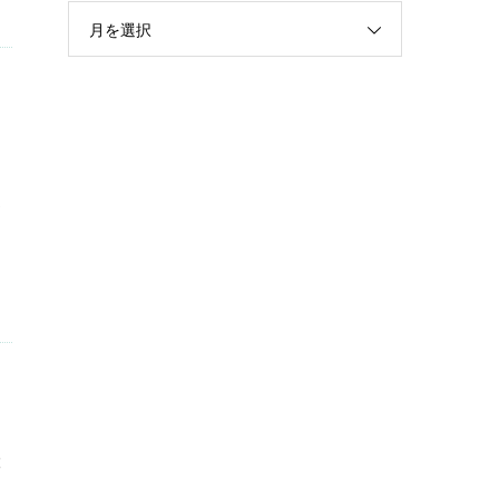
月を選択
さ
虎