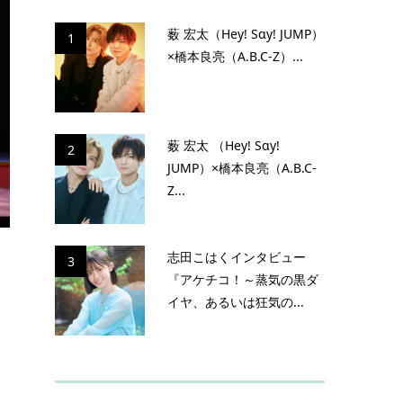
薮 宏太（Hey! Sɑy! JUMP）
1
×橋本良亮（A.B.C-Z）...
薮 宏太 （Hey! Sɑy!
2
JUMP）×橋本良亮（A.B.C-
Z...
志田こはくインタビュー
3
『アケチコ！～蒸気の黒ダ
イヤ、あるいは狂気の...