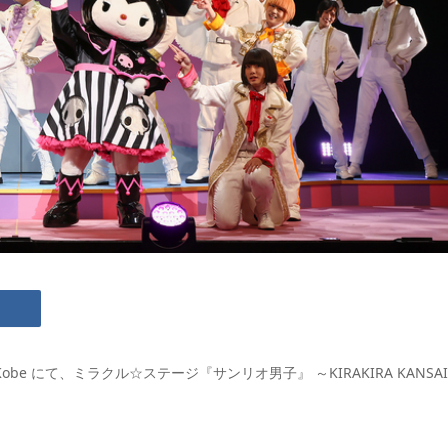
ter Kobe にて、ミラクル☆ステージ『サンリオ男子』 ～KIRAKIRA KANSAI