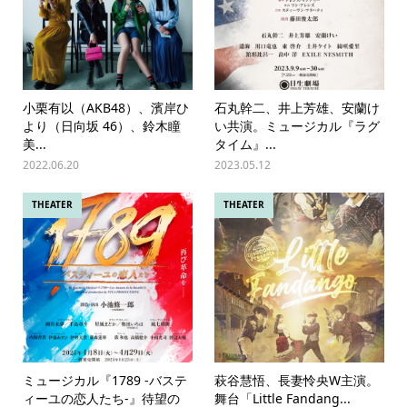
小栗有以（AKB48）、濱岸ひ
石丸幹二、井上芳雄、安蘭け
より（日向坂 46）、鈴木瞳
い共演。ミュージカル『ラグ
美...
タイム』...
2022.06.20
2023.05.12
THEATER
THEATER
ミュージカル『1789 -バステ
萩谷慧悟、長妻怜央W主演。
ィーユの恋人たち-』待望の
舞台「Little Fandang...