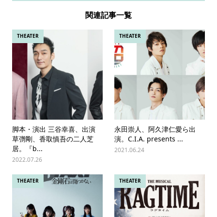
関連記事一覧
THEATER
THEATER
脚本・演出 三谷幸喜、出演
永田崇人、阿久津仁愛ら出
草彅剛、香取慎吾の二人芝
演。C.I.A. presents ...
居。『b...
2021.06.24
2022.07.26
THEATER
THEATER