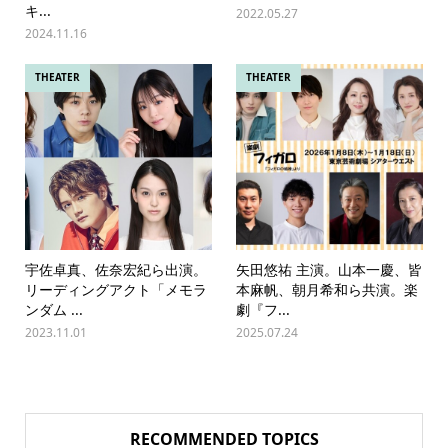
キ...
2022.05.27
2024.11.16
THEATER
THEATER
宇佐卓真、佐奈宏紀ら出演。
矢田悠祐 主演。山本一慶、皆
リーディングアクト「メモラ
本麻帆、朝月希和ら共演。楽
ンダム ...
劇『フ...
2023.11.01
2025.07.24
RECOMMENDED TOPICS