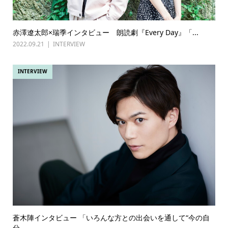
赤澤遼太郎×瑞季インタビュー 朗読劇『Every Day』「...
2022.09.21
INTERVIEW
INTERVIEW
蒼木陣インタビュー 「いろんな方との出会いを通して“今の自
分...