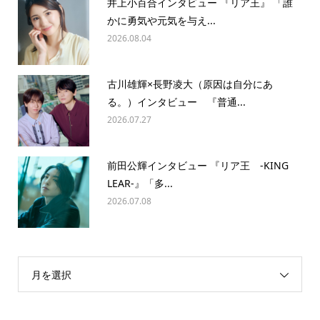
井上小百合インタビュー 『リア王』 「誰
かに勇気や元気を与え...
2026.08.04
古川雄輝×長野凌大（原因は自分にあ
る。）インタビュー 『普通...
2026.07.27
前田公輝インタビュー 『リア王 -KING
LEAR-』「多...
2026.07.08
月を選択