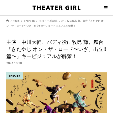
topic
THEATER
主演・中川⼤輔、バディ役に牧島 輝。舞台『きたやじ オ
ン・ザ・ロード〜いざ、出⽴!!篇〜』キービジュアルが解禁！
主演・中川⼤輔、バディ役に牧島 輝。舞台
『きたやじ オン・ザ・ロード〜いざ、出⽴!!
篇〜』キービジュアルが解禁！
2024.10.30
THEATER