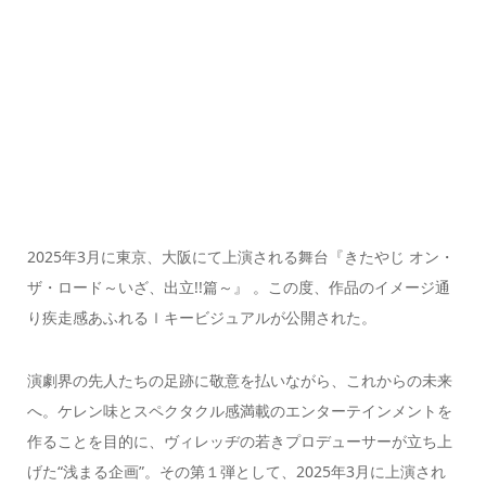
2025年3月に東京、大阪にて上演される舞台『きたやじ オン・
ザ・ロード～いざ、出立!!篇～』 。この度、作品のイメージ通
り疾走感あふれるｌキービジュアルが公開された。
演劇界の先人たちの足跡に敬意を払いながら、これからの未来
へ。ケレン味とスペクタクル感満載のエンターテインメントを
作ることを目的に、ヴィレッヂの若きプロデューサーが立ち上
げた“浅まる企画”。その第１弾として、2025年3月に上演され