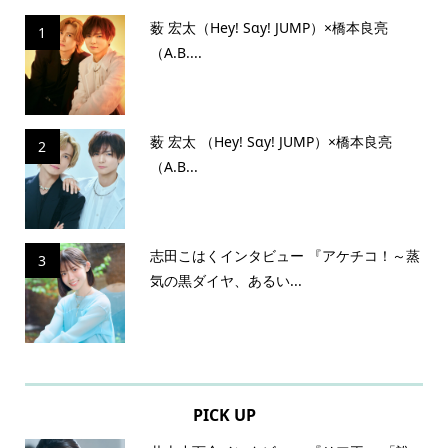
薮 宏太（Hey! Sɑy! JUMP）×橋本良亮
1
（A.B....
薮 宏太 （Hey! Sɑy! JUMP）×橋本良亮
2
（A.B...
志田こはくインタビュー 『アケチコ！～蒸
3
気の黒ダイヤ、あるい...
PICK UP