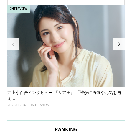
INTERVIEW
IN


ある
井上小百合インタビュー 『リア王』 「誰かに勇気や元気を与
古
え...
『普
2026.08.04
INTERVIEW
202
RANKING