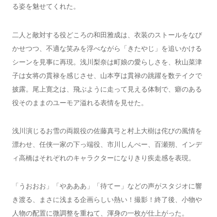
る姿を魅せてくれた。
二人と敵対する役どころの和田雅成は、衣装のストールをなび
かせつつ、不適な笑みを浮べながら「きたやじ」を追いかける
シーンを見事に再現。浅川梨奈は町娘の愛らしさを、秋山菜津
子は女将の貫禄を感じさせ、山本亨は貫禄の跳躍を数テイクで
披露。尾上寛之は、飛ぶように走って見える体制で、癖のある
役そのままのユーモア溢れる表情を見せた。
浅川演じるお雪の両親役の佐藤真弓と村上大樹は侘びの風情を
漂わせ、任侠一家の下っ端役、市川しんぺー、百瀬朔、インデ
ィ高橋はそれぞれのキャラクターになりきり疾走感を表現。
「うおおお」「やあああ」「待てー」などの声がスタジオに響
き渡る、まさに浅まる企画らしい熱い！撮影！終了後、小物や
人物の配置に微調整を重ねて、渾身の一枚が仕上がった。