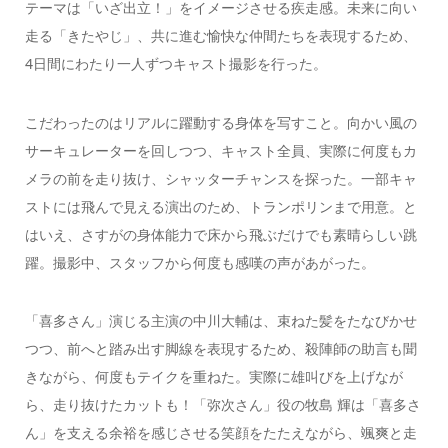
テーマは「いざ出立！」をイメージさせる疾走感。未来に向い
走る「きたやじ」、共に進む愉快な仲間たちを表現するため、
4日間にわたり一人ずつキャスト撮影を行った。
こだわったのはリアルに躍動する身体を写すこと。向かい風の
サーキュレーターを回しつつ、キャスト全員、実際に何度もカ
メラの前を走り抜け、シャッターチャンスを探った。一部キャ
ストには飛んで見える演出のため、トランポリンまで用意。と
はいえ、さすがの身体能力で床から飛ぶだけでも素晴らしい跳
躍。撮影中、スタッフから何度も感嘆の声があがった。
「喜多さん」演じる主演の中川大輔は、束ねた髪をたなびかせ
つつ、前へと踏み出す脚線を表現するため、殺陣師の助言も聞
きながら、何度もテイクを重ねた。実際に雄叫びを上げなが
ら、走り抜けたカットも！「弥次さん」役の牧島 輝は「喜多さ
ん」を支える余裕を感じさせる笑顔をたたえながら、颯爽と走