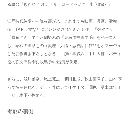
る舞台『きたやじ オン・ザ・ロード～いざ、出立!!篇～』。
江戸時代後期から読み継がれ、これまでも映画、漫画、歌舞
伎、TVドラマなどにアレンジされてきた名作、「弥次さん」
「喜多さん」でもお馴染みの『東海道中膝栗毛』をベースと
し、昭和の世話もの（義理・人情・恋愛話）作品をオマージュ
した新作書き下ろしとなる。主演の喜多八に中川大輔、バディ
役の弥次郎兵衞に牧島 輝の出演が決定。
さらに、浅川梨奈、尾上寛之、和田雅成、秋山菜津子、山本 亨
らが名を連ねる。そして作はシライケイタ、潤色・演出はウォ
ーリー木下が務める。
撮影の裏側