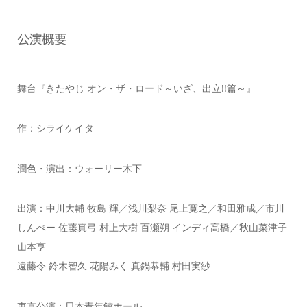
公演概要
舞台『きたやじ オン・ザ・ロード～いざ、出立!!篇～』
作：シライケイタ
潤色・演出：ウォーリー木下
出演：中川大輔 牧島 輝／浅川梨奈 尾上寛之／和田雅成／市川
しんぺー 佐藤真弓 村上大樹 百瀬朔 インディ高橋／秋山菜津子
山本亨
遠藤令 鈴木智久 花陽みく 真鍋恭輔 村田実紗
東京公演：日本青年館ホール