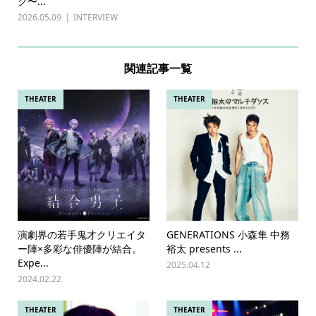
ク〜...
2026.05.09
INTERVIEW
関連記事一覧
THEATER
THEATER
演劇界の若⼿⻤才クリエイタ
GENERATIONS 小森隼 中務
ー陣×多彩な俳優陣が結合。
裕太 presents ...
Expe...
2025.04.12
2024.02.22
THEATER
THEATER