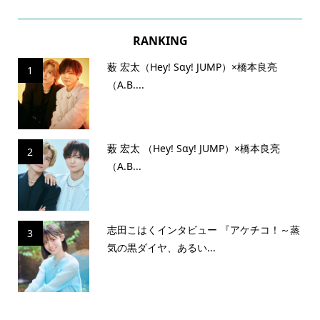
RANKING
薮 宏太（Hey! Sɑy! JUMP）×橋本良亮
1
（A.B....
薮 宏太 （Hey! Sɑy! JUMP）×橋本良亮
2
（A.B...
志田こはくインタビュー 『アケチコ！～蒸
3
気の黒ダイヤ、あるい...