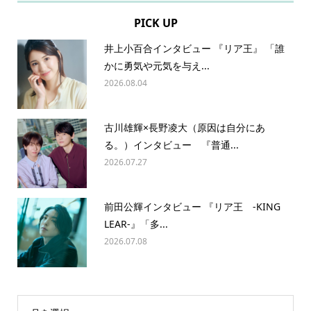
PICK UP
井上小百合インタビュー 『リア王』 「誰
かに勇気や元気を与え...
2026.08.04
古川雄輝×長野凌大（原因は自分にあ
る。）インタビュー 『普通...
2026.07.27
前田公輝インタビュー 『リア王 -KING
LEAR-』「多...
2026.07.08