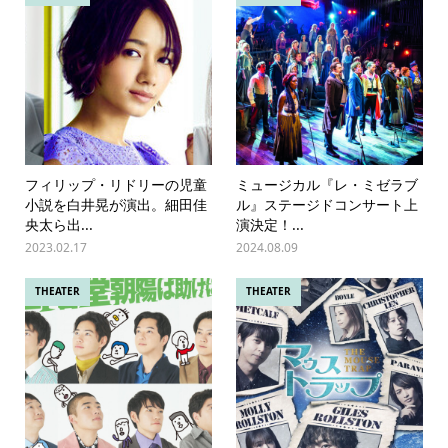
フィリップ・リドリーの児童
ミュージカル『レ・ミゼラブ
小説を白井晃が演出。細田佳
ル』ステージドコンサート上
央太ら出...
演決定！...
2023.02.17
2024.08.09
THEATER
THEATER