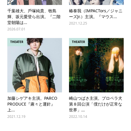
千葉雄⼤、⼾塚純貴、牧島
椿泰我（IMPACTors／ジャニ
輝、坂元愛登ら出演。『⼆階
ーズJr.）主演。『マウス...
堂朝陽は...
2021.12.25
2026.07.01
THEATER
THEATER
加藤シゲアキ主演。PARCO
崎山つばさ主演。プロペラ犬
PRODUCE『粛々と運針』
第８回公演「僕だけが正常な
上...
世界」...
2021.12.19
2022.10.14