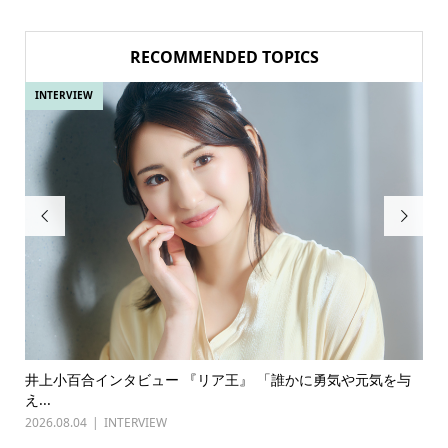
RECOMMENDED TOPICS
INTERVIEW
IN


ある
井上小百合インタビュー 『リア王』 「誰かに勇気や元気を与
古
え...
『普
2026.08.04
INTERVIEW
202