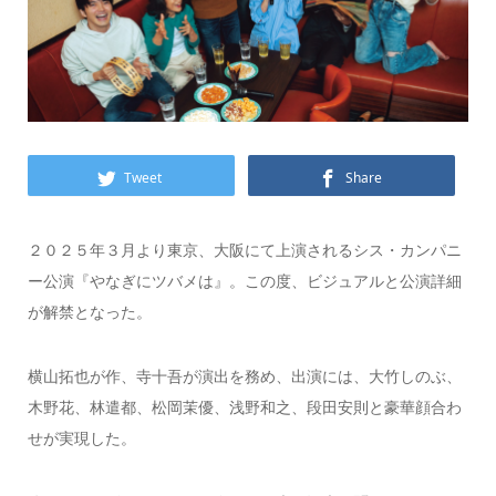
Tweet
Share
２０２５年３月より東京、大阪にて上演されるシス・カンパニ
ー公演『やなぎにツバメは』。この度、ビジュアルと公演詳細
が解禁となった。
横山拓也が作、寺十吾が演出を務め、出演には、大竹しのぶ、
木野花、林遣都、松岡茉優、浅野和之、段田安則と豪華顔合わ
せが実現した。