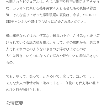
公開されたビジュアルは、今にも歌声や歓声が聞こえてきそう
な、カラオケに興じる熟年男女４人と若者たちの表情や雰囲
気。そんな盛り上がった撮影現場の裏側は、今後、YouTube
SISチャンネルやSNSでも徐々に紹介されるとのこと。
横山拓也ならではの、何気ない日常の中で、さり気なく繰り広
げられていく会話の積み重ね。そして、その展開から、男女６
人それぞれのどのようないきさつが浮かび上がるのか・・・。
人生は続き、いくつになっても悩みや厄介ごとの種は尽きない
もの。
でも、歌って、笑って、ときめいて、恋して、泣いて、、、、
そんな大人の事情が胸に沁みてくる…、何物にも代え難い極上
のひと時が届けられる。
公演概要