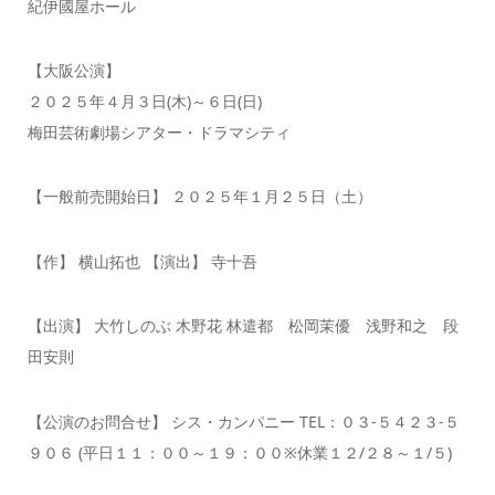
紀伊國屋ホール
【大阪公演】
２０２５年４月３日(木)～６日(日)
梅田芸術劇場シアター・ドラマシティ
【一般前売開始日】 ２０２５年１月２５日（土）
【作】 横山拓也 【演出】 寺十吾
【出演】 大竹しのぶ 木野花 林遣都 松岡茉優 浅野和之 段
田安則
【公演のお問合せ】 シス・カンパニー TEL：０３-５４２３-５
９０６ (平日１１：００～１９：００※休業１２/２８～１/５)