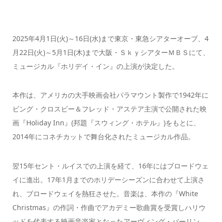
2025年4月1日(火)～16日(水)まで東京・東急シアターオーブ、4
月22日(火)～5月1日(木)まで大阪・ＳｋｙシアターＭＢＳにて、
ミュージカル『ホリデイ・イン』の上演が決定した。
本作は、アメリカの大手映画会社パラマウント製作で1942年に
ビング・クロスビー＆フレッド・アステア主演で公開された映
画『Holiday Inn』(邦題『スウィング・ホテル』)をもとに、
2014年にコネチカットで舞台化されたミュージカル作品。
翌15年セント・ルイスでの上演を経て、16年にはブロードウェ
イに進出。17年1月までのホリデーシーズンに合わせて上演さ
れ、ブロードウェイを熱狂させた。音楽は、本作の『White
Christmas』の作詞・作曲でアカデミー歌曲賞を受賞しハリウ
ッドを代表する映画音楽家となったアーヴィング・バーリン。