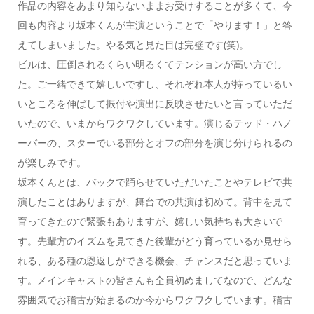
作品の内容をあまり知らないままお受けすることが多くて、今
回も内容より坂本くんが主演ということで「やります！」と答
えてしまいました。やる気と見た目は完璧です(笑)。
ビルは、圧倒されるくらい明るくてテンションが高い方でし
た。ご一緒できて嬉しいですし、それぞれ本人が持っているい
いところを伸ばして振付や演出に反映させたいと言っていただ
いたので、いまからワクワクしています。演じるテッド・ハノ
ーバーの、スターでいる部分とオフの部分を演じ分けられるの
が楽しみです。
坂本くんとは、バックで踊らせていただいたことやテレビで共
演したことはありますが、舞台での共演は初めて。背中を見て
育ってきたので緊張もありますが、嬉しい気持ちも大きいで
す。先輩方のイズムを見てきた後輩がどう育っているか見せら
れる、ある種の恩返しができる機会、チャンスだと思っていま
す。メインキャストの皆さんも全員初めましてなので、どんな
雰囲気でお稽古が始まるのか今からワクワクしています。稽古