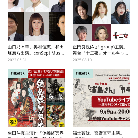
⼭⼝乃々華、奥村佳恵、和⽥
正門良規(Aぇ! group)主演。
琢磨ら出演。conSept Mus...
舞台『十二夜』オールキャ...
2022.05.31
2025.08.10
THEATER
THEATER
生田斗真主演作『偽義経冥界
福士蒼汰、宮野真守主演。