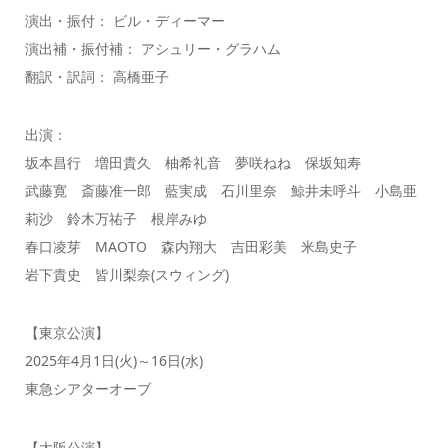
演出・振付： ビル・ディーマー
演出補・振付補： アシュリー・グラハム
翻訳・訳詞： 高橋亜子
出演：
坂本昌行 増田貴久 柚希礼音 夢咲ねね 保坂知寿
武藤寛 斎藤准一郎 藍実成 石川里奈 鯨井未呼斗 小島亜
莉沙 鈴木万祐子 根岸みゆ
春口凌芽 MAOTO 森内翔大 吉田彩美 米島史子
岩下貴史 皆川梨奈(スウィング)
【東京公演】
2025年4月1日(火)～16日(水)
東急シアターオーブ
【大阪公演】