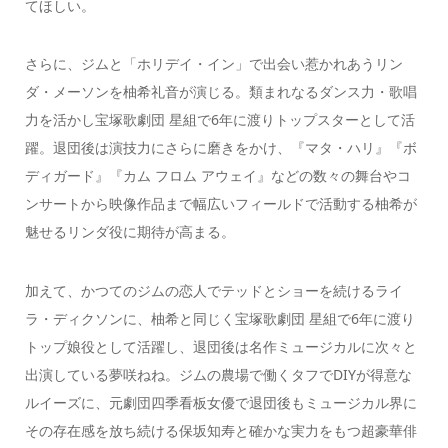
てほしい。
さらに、ジムと「ホリデイ・イン」で出会い惹かれあうリン
ダ・メーソンを柚希礼音が演じる。類まれなるダンス力・歌唱
力を活かし宝塚歌劇団 星組で6年に渡りトップスターとして活
躍。退団後は演技力にさらに磨きをかけ、『マタ・ハリ』『ボ
ディガード』『カム フロム アウェイ』などの数々の舞台やコ
ンサートから映像作品まで幅広いフィールドで活動する柚希が
魅せるリンダ役に期待が高まる。
加えて、かつてのジムの恋人でテッドとショーを続けるライ
ラ・ディクソンに、柚希と同じく宝塚歌劇団 星組で6年に渡り
トップ娘役として活躍し、退団後は名作ミュージカルに次々と
出演している夢咲ねね。ジムの農場で働くタフでDIYが得意な
ルイーズに、元劇団四季看板女優で退団後もミュージカル界に
その存在感を放ち続ける保坂知寿と確かな実力をもつ超豪華俳