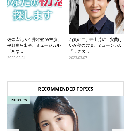
佐奈宏紀＆石井雅登 W主演、
石丸幹二、井上芳雄、安蘭け
平野良ら出演。ミュージカル
いが夢の共演。ミュージカル
「あな...
『ラグタ...
2022.02.24
2023.03.07
RECOMMENDED TOPICS
INTERVIEW
IN