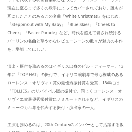
現在に至るまで多くの歌手によってカバーされており、誰もが
耳にしたことのあるこの名曲『White Christmas』をはじめ、
『Steppin’out with My Baby』『Blue Skies』『Cheek to
Cheek』『Easter Parade』など、時代を超えて愛され続ける
バーリンの名曲と華やかなレビューシーンの数々が魅力の本作
を、堪能してほしい。
演出・振付を務めるのはイギリス出身のビル・ディーマー。13
年に『TOP HAT』の振付で、イギリス演劇界で最も権威のある
ローレンス・オリヴィエ賞の最優秀振付賞を受賞、18年には
『FOLLIES』のリバイバル版の振付で、同じくローレンス・オ
リヴィエ賞最優秀振付賞にノミネートされるなど、イギリスの
ミュージカル界を代表する振付・演出家の一人。
主演を務めるのは、20th Centuryのメンバーとして活躍する坂