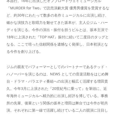
本昌行。16年に出演したオフブロードウェイミュージカル
『MURDER for Two』で読売演劇大賞 優秀男優賞を受賞するな
ど、約30年にわたって数多の名作ミュージカルに出演し続け、
確かな演技力と歌唱力を魅せてきた坂本が、主人公ジム・ハー
ディを演じる。今作の演出・振付を担うビルとは、坂本主演で
18年に上演された『TOP HAT』振付に続いて二度目のタッグと
なる。ここで培った信頼関係を遺憾なく発揮し、日本初演とな
る今作を創り上げる。
ジムの親友でパフォーマーとしてのパートナーであるテッド・
ハノーバーを演じるのは、NEWS としての音楽活動をはじめ舞
台・ドラマ・バラエティ番組への出演と幅広く活躍する増田貴
久。今年3月に上演された『20世紀号に乗って』を筆頭に、近
年海外ミュージカルへ精力的に出演し好評を博している。事務
所の先輩、後輩という関係の坂本と増田は舞台では今作が初共
演。それぞれに第一線で活躍し続けている二人の競演に注目し