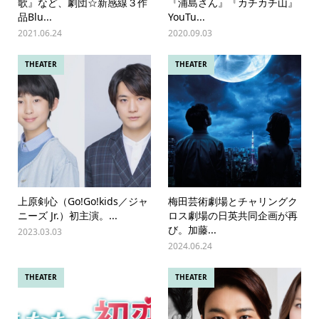
歌』など、劇団☆新感線３作
『浦島さん』『カチカチ山』
品Blu...
YouTu...
2021.06.24
2020.09.03
THEATER
THEATER
上原剣心（Go!Go!kids／ジャ
梅田芸術劇場とチャリングク
ニーズ Jr.）初主演。...
ロス劇場の日英共同企画が再
び。加藤...
2023.03.03
2024.06.24
THEATER
THEATER