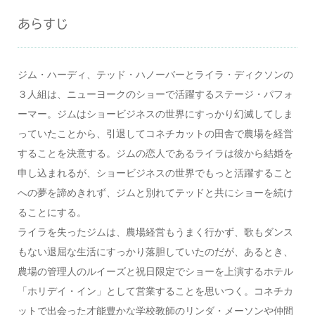
あらすじ
ジム・ハーディ、テッド・ハノーバーとライラ・ディクソンの
３人組は、ニューヨークのショーで活躍するステージ・パフォ
ーマー。ジムはショービジネスの世界にすっかり幻滅してしま
っていたことから、引退してコネチカットの田舎で農場を経営
することを決意する。ジムの恋人であるライラは彼から結婚を
申し込まれるが、ショービジネスの世界でもっと活躍すること
への夢を諦めきれず、ジムと別れてテッドと共にショーを続け
ることにする。
ライラを失ったジムは、農場経営もうまく行かず、歌もダンス
もない退屈な生活にすっかり落胆していたのだが、あるとき、
農場の管理人のルイーズと祝日限定でショーを上演するホテル
「ホリデイ・イン」として営業することを思いつく。コネチカ
ットで出会った才能豊かな学校教師のリンダ・メーソンや仲間