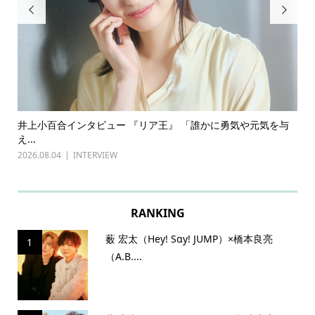


ある
井上小百合インタビュー 『リア王』 「誰かに勇気や元気を与
古
え...
『普
2026.08.04
INTERVIEW
202
RANKING
薮 宏太（Hey! Sɑy! JUMP）×橋本良亮
1
（A.B....