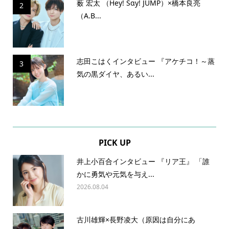
薮 宏太 （Hey! Sɑy! JUMP）×橋本良亮
2
（A.B...
志田こはくインタビュー 『アケチコ！～蒸
3
気の黒ダイヤ、あるい...
PICK UP
井上小百合インタビュー 『リア王』 「誰
かに勇気や元気を与え...
2026.08.04
古川雄輝×長野凌大（原因は自分にあ