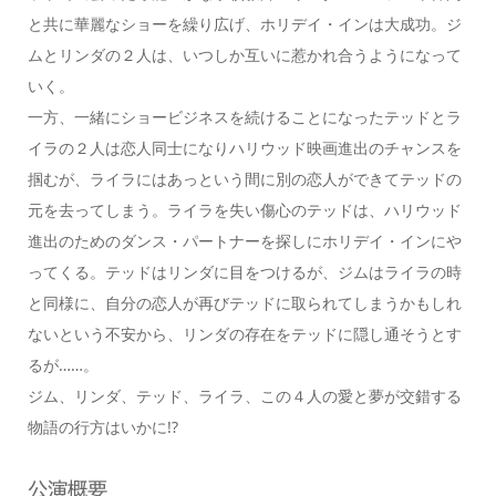
と共に華麗なショーを繰り広げ、ホリデイ・インは大成功。ジ
ムとリンダの２人は、いつしか互いに惹かれ合うようになって
いく。
一方、一緒にショービジネスを続けることになったテッドとラ
イラの２人は恋人同士になりハリウッド映画進出のチャンスを
掴むが、ライラにはあっという間に別の恋人ができてテッドの
元を去ってしまう。ライラを失い傷心のテッドは、ハリウッド
進出のためのダンス・パートナーを探しにホリデイ・インにや
ってくる。テッドはリンダに目をつけるが、ジムはライラの時
と同様に、自分の恋人が再びテッドに取られてしまうかもしれ
ないという不安から、リンダの存在をテッドに隠し通そうとす
るが……。
ジム、リンダ、テッド、ライラ、この４人の愛と夢が交錯する
物語の行方はいかに!?
公演概要