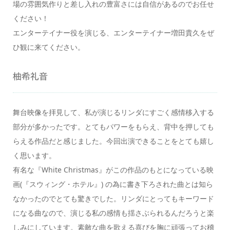
場の雰囲気作りと差し入れの豊富さには自信があるのでお任せ
ください！
エンターテイナー役を演じる、エンターテイナー増田貴久をぜ
ひ観に来てください。
柚希礼音
舞台映像を拝見して、私が演じるリンダにすごく感情移入する
部分が多かったです。とてもパワーをもらえ、背中を押しても
らえる作品だと感じました。今回出演できることをとても嬉し
く思います。
有名な『White Christmas』がこの作品のもとになっている映
画(『スウィング・ホテル』) の為に書き下ろされた曲とは知ら
なかったのでとても驚きでした。リンダにとってもキーワード
になる曲なので、演じる私の感情も揺さぶられるんだろうと楽
しみにしています。素敵な曲を歌える喜びを胸に頑張ってお稽