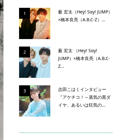
薮 宏太（Hey! Sɑy! JUMP）
1
×橋本良亮（A.B.C-Z）...
薮 宏太 （Hey! Sɑy!
2
JUMP）×橋本良亮（A.B.C-
Z...
志田こはくインタビュー
3
『アケチコ！～蒸気の黒ダ
イヤ、あるいは狂気の...