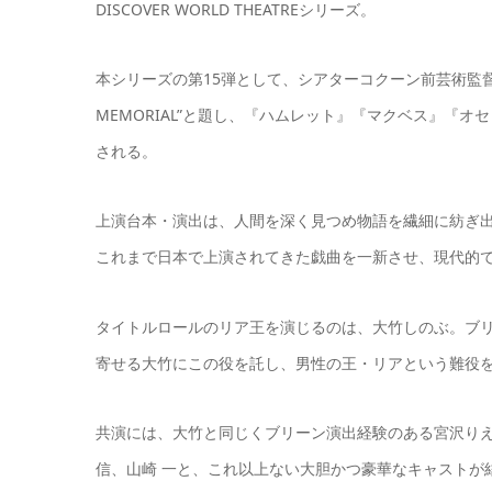
DISCOVER WORLD THEATREシリーズ。
本シリーズの第15弾として、シアターコクーン前芸術監督・
MEMORIAL”と題し、『ハムレット』『マクベス』『
される。
上演台本・演出は、人間を深く見つめ物語を繊細に紡ぎ
これまで日本で上演されてきた戯曲を一新させ、現代的
タイトルロールのリア王を演じるのは、大竹しのぶ。ブ
寄せる大竹にこの役を託し、男性の王・リアという難役
共演には、大竹と同じくブリーン演出経験のある宮沢りえ
信、山崎 一と、これ以上ない大胆かつ豪華なキャストが