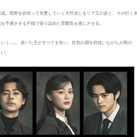
完成。荒野を彷徨って失墜していく大竹演じるリア王の姿と、その行く
滅を予感させる不穏で張り詰めた雰囲気を感じさせる。
ていく……。老いた王がすべてを失い、狂気の淵を彷徨いながら人間の
しい。