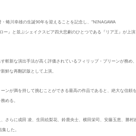
蜷川幸雄の生誕90年を迎えることを記念し、“NINAGAWA
オセロー』と並ぶシェイクスピア四大悲劇のひとつである『リア王』が上演
出す斬新な演出手法が高く評価されているフィリップ・ブリーンが務め
で新鮮な再翻訳版として上演。
リーンが満を持して挑むことができる最高の作品であると、絶大な信頼
を務める。
、さらに成田 凌、生田絵梨花、鈴鹿央士、横田栄司、安藤玉恵、勝村
結集した。