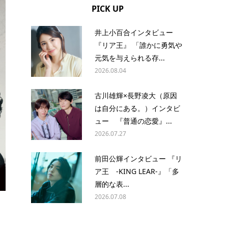
PICK UP
井上小百合インタビュー
『リア王』 「誰かに勇気や
元気を与えられる存...
2026.08.04
古川雄輝×長野凌大（原因
は自分にある。）インタビ
ュー 『普通の恋愛』...
2026.07.27
前田公輝インタビュー 『リ
ア王 -KING LEAR-』「多
層的な表...
2026.07.08