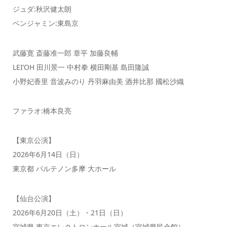
ジュダ:秋沢健太朗
ベンジャミン:東島京
武藤寛 斎藤准一郎 章平 加藤良輔
LEI’OH 田川景一 中村拳 横田剛基 島田隆誠
小野妃香里 音波みのり 丹羽麻由美 酒井比那 國松沙織
ファラオ:橋本良亮
【東京公演】
2026年6月14日（日）
東京都 パルテノン多摩 大ホール
【仙台公演】
2026年6月20日（土）・21日（日）
宮城県 東京エレクトロンホール宮城（宮城県民会館）