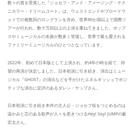
数々の賞を受賞した『ジョセフ・アンド・アメージング・テク
ニカラー・ドリームコート』は、ウェストエンドやブロードウ
ェイでの複数回のロングランを含め、世界80か国以上で国際ツ
アーが行われ、数十万回以上の上演を重ねてきました。ポップ
スやミュージカルの名曲が数多く登場し、世界で最も愛される
ファミリーミュージカルのひとつとなっています。
2022年、初めて日本版として上演され、約4年の時を経て、待
望の再演が決定しました。日本初演に引き続き、演出はミュー
ジカル『GHOST』の演出などを手がけたエネルギッシュでポジ
ティブな演出に定評のあるダレン・ヤップさん。
日本初演に引き続き本作の主人公・ジョセフ役をつとめるのは
温かみと芯のある歌声が人々を惹きつけるHey! Sɑy! JUMPの薮
宏太さん。