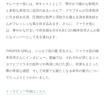
ナレーター役には、Wキャストとして、華やかで確かな歌唱力
と多彩な表現力に定評のあるシルビア・グラブさんが日本初演
に引き続き出演、圧倒的な歌声と演技力を備える清水美依紗さ
んがフレッシュな風を吹き込みます。さらに、ファラオ役に
は、華やかな佇まいで存在感を示すA.B.C-Zの橋本良亮さんが新
たなメンバーとして名を連ねます。
THEATER GIRLは、ジョセフ役の薮 宏太さん、ファラオ役の橋
本良亮さんにインタビュー。後編では、それぞれが演じるジョ
セフとファラオの役作りや再演に向けた思い、衣裳をまとった
際の率直な感想、そして何度でも観たくなる本作の魅力につい
てたっぷりとうかがいました。
インタビュー前編はこちら