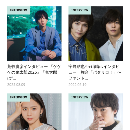
INTERVIEW
INTERVIEW
荒牧慶彦インタビュー 『ゲゲ
宇野結也×丘山晴己インタビ
ゲの鬼太郎2025』「鬼太郎
ュー 舞台「パタリロ！」〜
は“...
ファント...
2025.08.09
2022.05.19
INTERVIEW
INTERVIEW