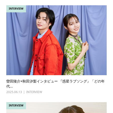
INTERVIEW
曽田陵介×秋田汐梨インタビュー 『惑星ラブソング』「どの年
代...
2025.06.13
INTERVIEW
INTERVIEW