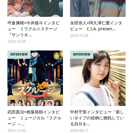
坪倉康晴×今井俊斗インタビ
永田崇人×阿久津仁愛インタ
ュー ミラクル☆ステージ
ビュー C.I.A. presen...
『サンリオ...
2023.12.26
2023.10.05
INTERVIEW
INTERVIEW
武田真治×相葉裕樹インタビ
中村守里インタビュー「新し
ュー ミュージカル『スクル
いタイプの役柄に挑戦してい
ージ ～...
る自分を...
2022.12.02
2020.08.17