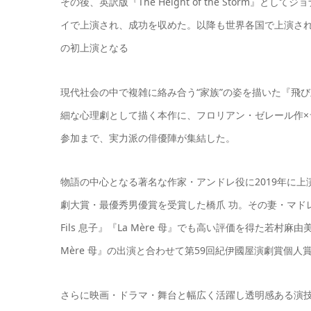
その後、英訳版『The Height of the Stor
イで上演され、成功を収めた。以降も世界各国で上演さ
の初上演となる
現代社会の中で複雑に絡み合う“家族”の姿を描いた『飛
細な心理劇として描く本作に、フロリアン・ゼレール作
参加まで、実力派の俳優陣が集結した。
物語の中心となる著名な作家・アンドレ役に2019年に上演
劇大賞・最優秀男優賞を受賞した橋爪 功。その妻・マドレー
Fils 息子』『La Mère 母』でも高い評価を得た若村麻由美
Mère 母』の出演と合わせて第59回紀伊國屋演劇賞個
さらに映画・ドラマ・舞台と幅広く活躍し透明感ある演技