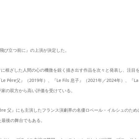
、『飛び立つ前に』の上演が決定した。
常に根ざした人間の心の機微を鋭く描き出す作品を次々と発表し、注目
e父』（2019年）、『Le Fils 息子』（2021年／2024年）、『La
批評家の双方から高い評価を受けている。
、『Le Père 父』にも主演したフランス演劇界の名優ロベール・イルシュのため
た最後の舞台でもある。