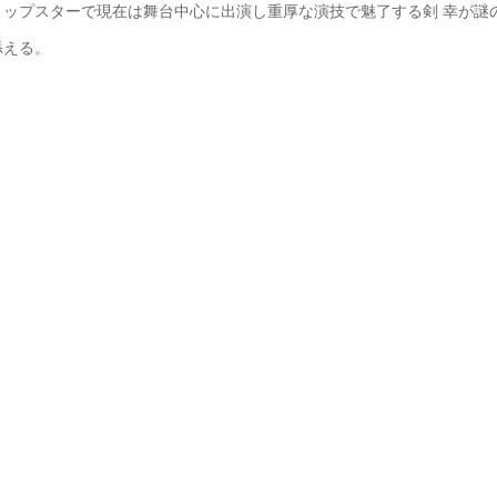
ップスターで現在は舞台中心に出演し重厚な演技で魅了する剣 幸が謎
添える。