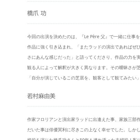
橋爪 功
今回の出演を決めたのは、『Le Père 父』で一緒に
作品に強く引き込まれ、「またラッドの演出であればぜ
さにあんな感じだった」と語ってくださり、作品の力を
観る人によって解釈が大きく異なります。その曖昧さが
「自分が演じているこの芝居を、観客として観てみたい
若村麻由美
作家フロリアンと演出家ラッドに出逢えた事、家族三部
だいた事は俳優冥利に尽きこの上なく幸せでした。しかしこ
娘役を演じた橋爪功さんと50年も連れ添った夫婦役！私