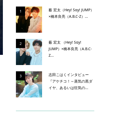
薮 宏太（Hey! Sɑy! JUMP）
1
×橋本良亮（A.B.C-Z）...
薮 宏太 （Hey! Sɑy!
2
JUMP）×橋本良亮（A.B.C-
Z...
志田こはくインタビュー
3
『アケチコ！～蒸気の黒ダ
イヤ、あるいは狂気の...