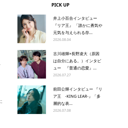
PICK UP
井上小百合インタビュー
『リア王』 「誰かに勇気や
元気を与えられる存...
2026.08.04
古川雄輝×長野凌大（原因
は自分にある。）インタビ
を
ュー 『普通の恋愛』...
2026.07.27
前田公輝インタビュー 『リ
ア王 -KING LEAR-』「多
に
層的な表...
2026.07.08