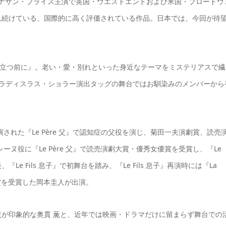
m』としてジョナサン・プライス主演で英国・ウエストエンドおよび米国・ブロードウ
れ続けている、国際的に高く評価されている作品。日本では、今回が待
び立つ前に』。老い・愛・別れといった身近なテーマをミステリアスで繊
×ラディスラス・ショラー演出タッグの舞台ではお馴染みのメンバーから
された『Le Père 父』で認知症の父役を演じ、菊田一夫演劇賞、読売
ヌ役に『Le Père 父』で読売演劇大賞・優秀女優賞を受賞し、『Le
、『Le Fils 息子』で初舞台を踏み、『Le Fils 息子』再演時には『La
人賞を受賞した岡本圭人が出演。
が印象的な奥貫 薫と、近年では映画・ドラマだけに留まらず舞台での