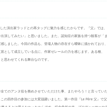
仕事をした演出家ラッドとの再タッグに魅力を感じたからです。『父』では、
ひ出演してみたい」と思いました。また、認知症の家族を持つ観客が「
実感しました。今回の作品も、登場人物の存在すら曖昧に描かれており
芝居として成立している点に、作家ゼレールの力を感じます。ある種、
」と思わせてくれる舞台なのです。
作全てのアンヌ役を務めさせていただけた事、またやろう！と言ってい
の四作目の参加には大変躊躇いました。第一作目『Le Père 父』で父
に務まるとは思えなかったからです。紆余曲折の末、プロデューサーや