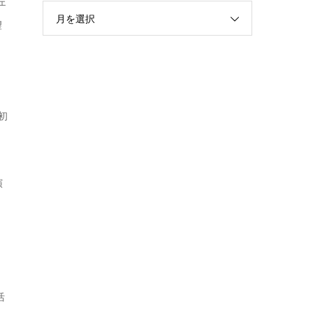
ェ
月を選択
望
初
演
活