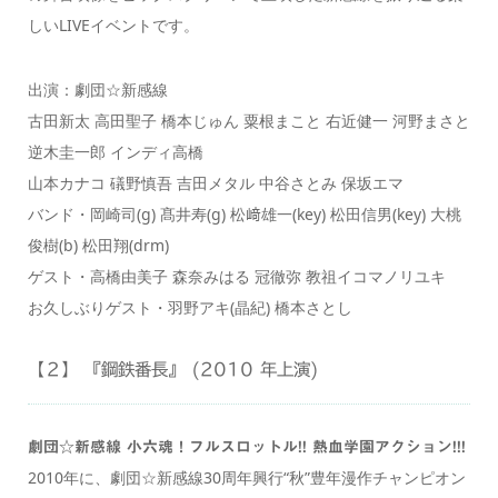
しいLIVEイベントです。
出演：劇団☆新感線
古田新太 高田聖子 橋本じゅん 粟根まこと 右近健一 河野まさと
逆木圭一郎 インディ高橋
山本カナコ 礒野慎吾 吉田メタル 中谷さとみ 保坂エマ
バンド・岡崎司(g) 髙井寿(g) 松﨑雄一(key) 松田信男(key) 大桃
俊樹(b) 松田翔(drm)
ゲスト・高橋由美子 森奈みはる 冠徹弥 教祖イコマノリユキ
お久しぶりゲスト・羽野アキ(晶紀) 橋本さとし
【２】 『鋼鉄番長』 (2010 年上演)
劇団☆新感線 小六魂！フルスロットル!! 熱血学園アクション!!!
2010年に、劇団☆新感線30周年興行“秋”豊年漫作チャンピオン