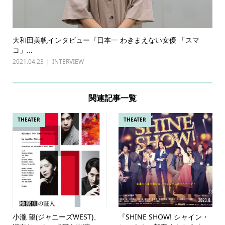
大和田美帆インタビュー『日本一 わきまえない女優 「スマ
コ」...
2021.04.23
INTERVIEW
関連記事一覧
THEATER
THEATER
小瀧 望(ジャニーズWEST)、
『SHINE SHOW! シャイン・