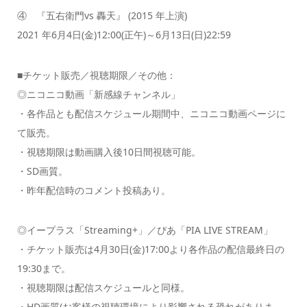
④ 『五右衛門vs 轟天』 (2015 年上演)
2021 年6月4日(金)12:00(正午)～6月13日(日)22:59
■チケット販売／視聴期限／その他：
◎ニコニコ動画「新感線チャンネル」
・各作品とも配信スケジュール期間中、ニコニコ動画ページに
て販売。
・視聴期限は動画購入後10日間視聴可能。
・SD画質。
・昨年配信時のコメント投稿あり。
◎イープラス「Streaming+」／ぴあ「PIA LIVE STREAM」
・チケット販売は4月30日(金)17:00より各作品の配信最終日の
19:30まで。
・視聴期限は配信スケジュールと同様。
・HD画質(お客様の視聴環境により影響される恐れがありま