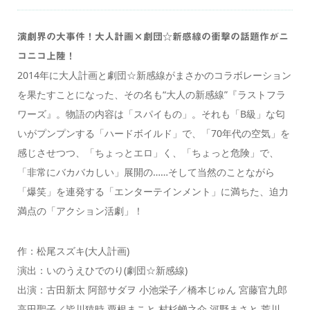
演劇界の大事件！大人計画×劇団☆新感線の衝撃の話題作がニ
コニコ上陸！
2014年に大人計画と劇団☆新感線がまさかのコラボレーション
を果たすことになった、その名も“大人の新感線”『ラストフラ
ワーズ』。物語の内容は「スパイもの」。それも「B級」な匂
いがプンプンする「ハードボイルド」で、「70年代の空気」を
感じさせつつ、「ちょっとエロ」く、「ちょっと危険」で、
「非常にバカバカしい」展開の……そして当然のことながら
「爆笑」を連発する「エンターテインメント」に満ちた、迫力
満点の「アクション活劇」！
作：松尾スズキ(大人計画)
演出：いのうえひでのり(劇団☆新感線)
出演：古田新太 阿部サダヲ 小池栄子／橋本じゅん 宮藤官九郎
高田聖子／皆川猿時 粟根まこと 村杉蝉之介 河野まさと 荒川