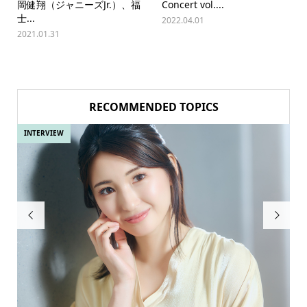
岡健翔（ジャニーズJr.）、福
Concert vol....
士...
2022.04.01
2021.01.31
RECOMMENDED TOPICS
INTERVIEW
IN

