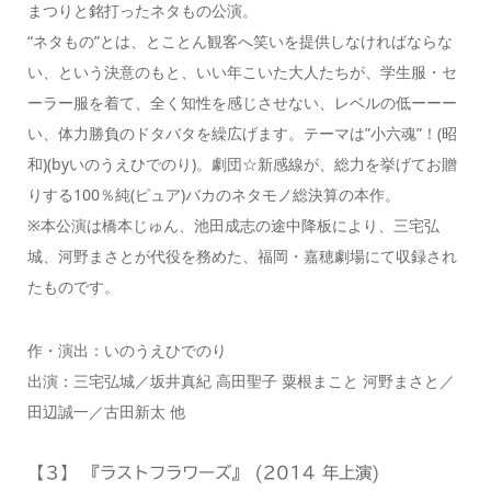
まつりと銘打ったネタもの公演。
“ネタもの”とは、とことん観客へ笑いを提供しなければならな
い、という決意のもと、いい年こいた大人たちが、学生服・セ
ーラー服を着て、全く知性を感じさせない、レベルの低ーーー
い、体力勝負のドタバタを繰広げます。テーマは”小六魂”！(昭
和)(byいのうえひでのり)。劇団☆新感線が、総力を挙げてお贈
りする100％純(ピュア)バカのネタモノ総決算の本作。
※本公演は橋本じゅん、池田成志の途中降板により、三宅弘
城、河野まさとが代役を務めた、福岡・嘉穂劇場にて収録され
たものです。
作・演出：いのうえひでのり
出演：三宅弘城／坂井真紀 高田聖子 粟根まこと 河野まさと／
田辺誠一／古田新太 他
【３】 『ラストフラワーズ』 (2014 年上演)