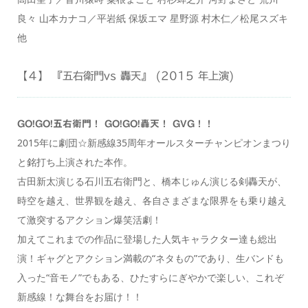
良々 山本カナコ／平岩紙 保坂エマ 星野源 村木仁／松尾スズキ
他
【４】 『五右衛門vs 轟天』 (2015 年上演)
GO!GO!五右衛門！ GO!GO!轟天！ GVG！！
2015年に劇団☆新感線35周年オールスターチャンピオンまつり
と銘打ち上演された本作。
古田新太演じる石川五右衛門と、橋本じゅん演じる剣轟天が、
時空を越え、世界観を越え、各自さまざまな限界をも乗り越え
て激突するアクション爆笑活劇！
加えてこれまでの作品に登場した人気キャラクター達も総出
演！ギャグとアクション満載の“ネタもの”であり、生バンドも
入った“音モノ”でもある、ひたすらにぎやかで楽しい、これぞ
新感線！な舞台をお届け！！