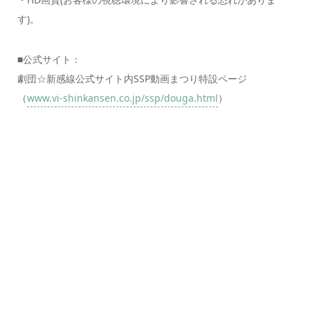
す)。
■公式サイト：
劇団☆新感線公式サイト内SSP動画まつり特設ページ
（
www.vi-shinkansen.co.jp/ssp/douga.html
）