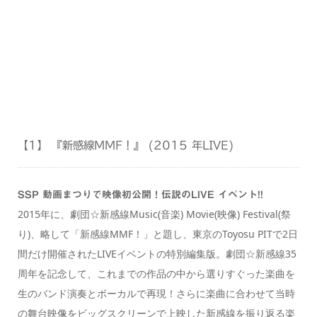
【1】 『新感線MMF！』 (2015 年LIVE)
SSP 動画まつりで映像初公開！伝説のLIVE イベント!!
2015年に、劇団☆新感線Music(音楽) Movie(映像) Festival(祭
り)、略して「新感線MMF！」と題し、東京のToyosu PITで2日
間だけ開催されたLIVEイベントの特別編集版。劇団☆新感線35
周年を記念して、これまでの作品の中から選りすぐった楽曲を
生のバンド演奏とボーカルで再現！さらに楽曲に合わせて当時
の舞台映像をビッグスクリーンで上映した新感線を振り返る楽