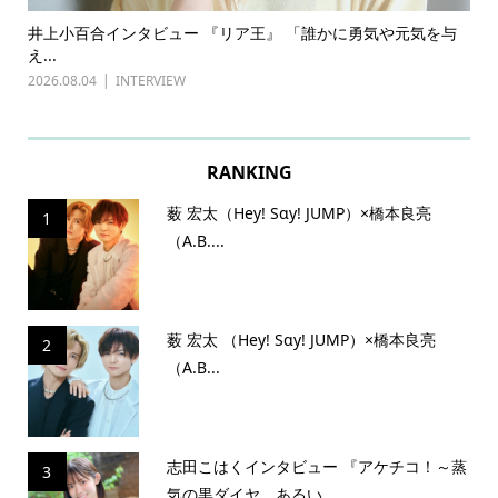
ある
井上小百合インタビュー 『リア王』 「誰かに勇気や元気を与
古
え...
『普
2026.08.04
INTERVIEW
202
RANKING
薮 宏太（Hey! Sɑy! JUMP）×橋本良亮
1
（A.B....
薮 宏太 （Hey! Sɑy! JUMP）×橋本良亮
2
（A.B...
志田こはくインタビュー 『アケチコ！～蒸
3
気の黒ダイヤ、あるい...