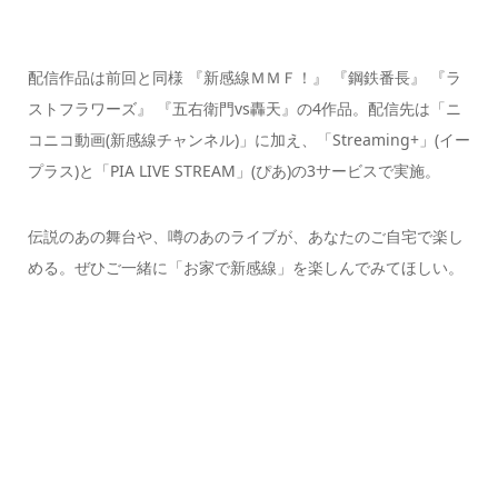
配信作品は前回と同様 『新感線ＭＭＦ！』 『鋼鉄番長』 『ラ
ストフラワーズ』 『五右衛門vs轟天』の4作品。配信先は「ニ
コニコ動画(新感線チャンネル)」に加え、「Streaming+」(イー
プラス)と「PIA LIVE STREAM」(ぴあ)の3サービスで実施。
伝説のあの舞台や、噂のあのライブが、あなたのご自宅で楽し
める。ぜひご一緒に「お家で新感線」を楽しんでみてほしい。