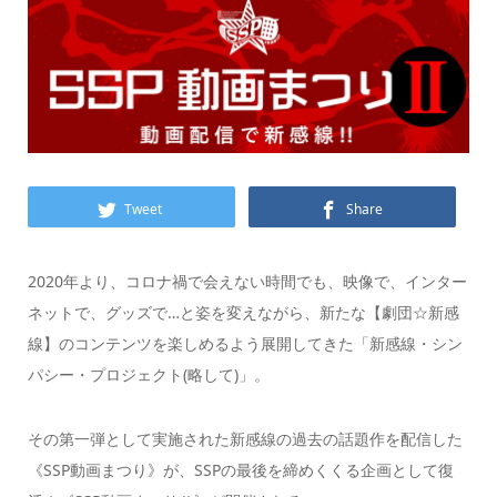
Tweet
Share
2020年より、コロナ禍で会えない時間でも、映像で、インター
ネットで、グッズで…と姿を変えながら、新たな【劇団☆新感
線】のコンテンツを楽しめるよう展開してきた「新感線・シン
パシー・プロジェクト(略して)」。
その第一弾として実施された新感線の過去の話題作を配信した
《SSP動画まつり》が、SSPの最後を締めくくる企画として復