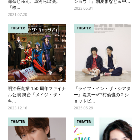
瀬奈じゅん、成河ら出演。
ショウ！』朝夏まなと＆中...
「検...
2023.05.31
2021.07.20
THEATER
THEATER
明治座創業 150 周年ファイナ
『ライフ・イン・ザ・シアタ
ル公演 舞台「メイジ・ザ・
ー』堤真一×中村倫也の２シ
キ...
ョットビ...
2023.12.16
2025.05.29
THEATER
THEATER