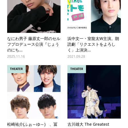
なにわ男子 藤原丈一郎のセル
浜中文一・室龍太W主演。朗
フプロデュース公演『じょう
読劇「リクエストをよろし
のにち...
く」上演決...
2025.11.16
2021.09.28
THEATER
THEATER
松崎祐介(ふぉ～ゆ～) 、冨
古川雄大 The Greatest