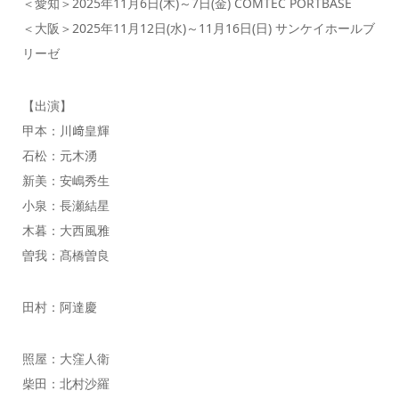
＜愛知＞2025年11月6日(木)～7日(金) COMTEC PORTBASE
＜大阪＞2025年11月12日(水)～11月16日(日) サンケイホールブ
リーゼ
【出演】
甲本：川﨑皇輝
石松：元木湧
新美：安嶋秀生
小泉：長瀬結星
木暮：大西風雅
曽我：髙橋曽良
田村：阿達慶
照屋：大窪人衛
柴田：北村沙羅