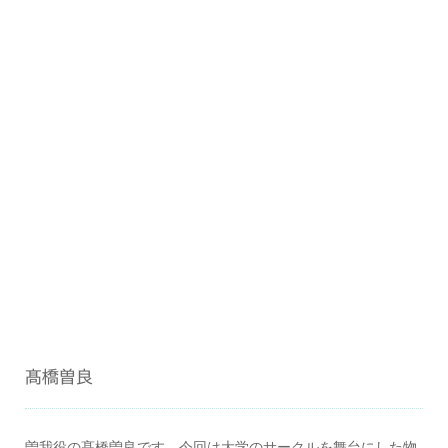
髙橋曽良
曽我役の髙橋曽良です。今回は大学のサークルを舞台にした物