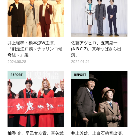
井上瑞稀・橋本涼W主演。
佐藤アツヒロ、五関晃一
『劇走江戸鴉～チャリンコ傾
(A.B.C-Z)、真琴つばさら出
奇組～』製...
演。...
2024.08.28
2022.01.21
REPORT
REPORT
柚香 光、早乙女友貴、喜矢武
井上芳雄、上白石萌音出演。