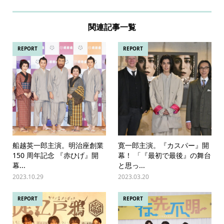
関連記事一覧
REPORT
REPORT
船越英一郎主演。明治座創業
寛一郎主演。『カスパー』開
150 周年記念 『赤ひげ』開
幕！ 「『最初で最後』の舞台
幕...
と思っ...
2023.10.29
2023.03.20
REPORT
REPORT