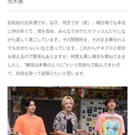
元木湧
石松役の元木湧です。以下、同文です（笑）。稽古場でも本当
に仲が良くて、僕を含め、みんなでボケたりツッコんだりしな
がら楽しく過ごしています。その関係性を、そのまま舞台の上
でも出せたらいいなと思っています。これからゲネプロと初日
を迎えるので緊張もありますが、何度も通し稽古を重ねてきま
したし、“練習は本番のように”という気持ちで臨んできたの
で、自信を持って頑張りたいと思います。