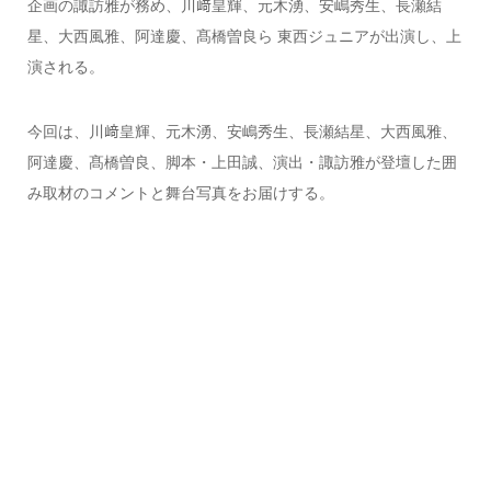
企画の諏訪雅が務め、川﨑皇輝、元木湧、安嶋秀生、長瀬結
星、大西風雅、阿達慶、髙橋曽良ら 東西ジュニアが出演し、上
演される。
今回は、川﨑皇輝、元木湧、安嶋秀生、長瀬結星、大西風雅、
阿達慶、髙橋曽良、脚本・上田誠、演出・諏訪雅が登壇した囲
み取材のコメントと舞台写真をお届けする。