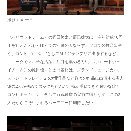
撮影：岡 千里
〈ハリウッドチーム〉の福田悠太と辰巳雄大は、今年結成10周
年を迎えたふぉ～ゆ～での活躍のみならず、ソロでの舞台出演
や、コンビ“つ～ゆ～”としてM-1グランプリに出場するなど、
ユニークでマルチな活躍に注目を集める2人。〈ブロードウェ
イチーム〉の原田優一と太田基裕は、グランドミュージカル、
ストレートプレイ、2.5次元作品など数々の作品に出演する実力
派の2人が初めてタッグを組んだ。積み重ねてきた確かな絆と
コンビネーション、そして百戦錬磨の実力で織りなす、この2
人だからこそ生まれるハーモニーに期待したい。