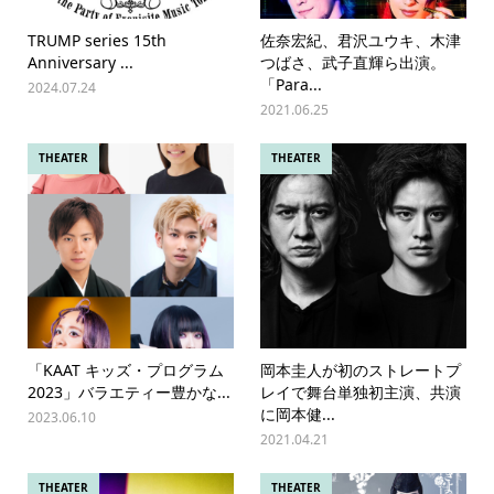
TRUMP series 15th
佐奈宏紀、君沢ユウキ、木津
Anniversary ...
つばさ、武子直輝ら出演。
「Para...
2024.07.24
2021.06.25
THEATER
THEATER
「KAAT キッズ・プログラム
岡本圭人が初のストレートプ
2023」バラエティー豊かな...
レイで舞台単独初主演、共演
に岡本健...
2023.06.10
2021.04.21
THEATER
THEATER