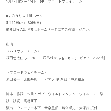
5月12日(水)～16日(日)◆：ブロードウェイチーム
■よみうり大手町ホール
5月12日(水)～30日(日)
※各日程の出演者はホームページにてご確認ください。
出演
〈ハリウッドチーム〉
福田悠太(ふぉ～ゆ～) 辰巳雄大(ふぉ～ゆ～) ピアノ 小林 創
〈ブロードウェイチーム〉
原田優一 太田基裕 ピアノ 堀 倉彰／中原裕章
脚本・作詞・作曲：ボブ・ウォルトン＆ジム・ウォルトン 翻
訳・訳詞：高橋亜子
演出：ウォーリー木下 音楽監督：落合崇史／大塚茜 振付：