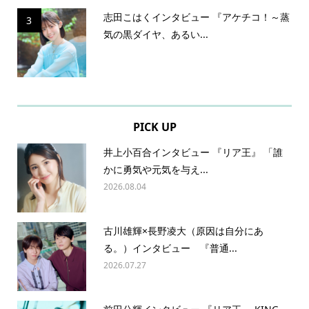
志田こはくインタビュー 『アケチコ！～蒸
3
気の黒ダイヤ、あるい...
PICK UP
井上小百合インタビュー 『リア王』 「誰
かに勇気や元気を与え...
2026.08.04
古川雄輝×長野凌大（原因は自分にあ
る。）インタビュー 『普通...
2026.07.27