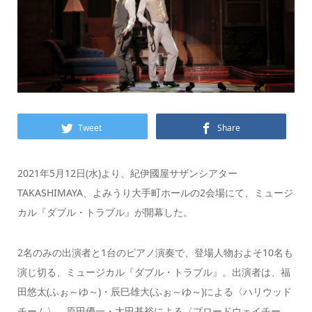
Tweet
Share
2021年5月12日(水)より、紀伊國屋サザンシアター
TAKASHIMAYA、よみうり大手町ホールの2会場にて、ミュージ
カル『ダブル・トラブル』が開幕した。
2名のみの出演者と1台のピアノ演奏で、登場人物およそ10名も
演じ切る、ミュージカル『ダブル・トラブル』。出演者は、福
田悠太(ふぉ～ゆ～)・辰巳雄大(ふぉ～ゆ～)による〈ハリウッド
チーム〉、原田優一・太田基裕による〈ブロードウェイチー