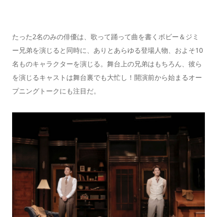
たった2名のみの俳優は、歌って踊って曲を書くボビー＆ジミ
ー兄弟を演じると同時に、ありとあらゆる登場人物、およそ10
名ものキャラクターを演じる。舞台上の兄弟はもちろん、彼ら
を演じるキャストは舞台裏でも大忙し！開演前から始まるオー
プニングトークにも注目だ。