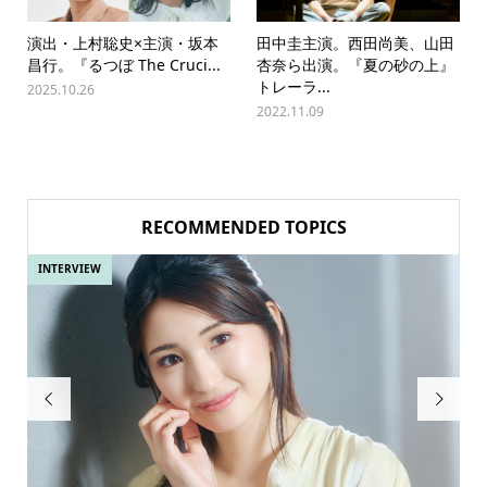
演出・上村聡史×主演・坂本
田中圭主演。西田尚美、山田
昌行。『るつぼ The Cruci...
杏奈ら出演。『夏の砂の上』
トレーラ...
2025.10.26
2022.11.09
RECOMMENDED TOPICS
INTERVIEW
IN

