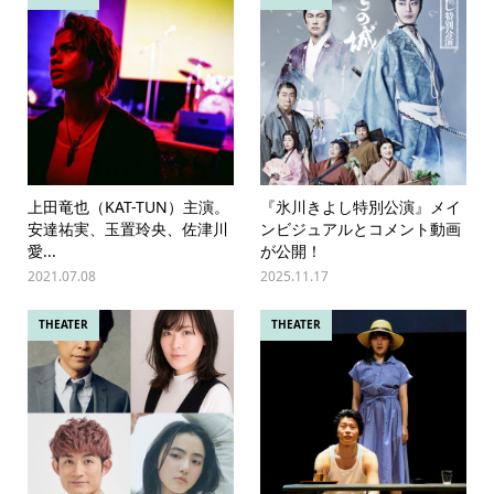
上田竜也（KAT-TUN）主演。
『氷川きよし特別公演』メイ
安達祐実、玉置玲央、佐津川
ンビジュアルとコメント動画
愛...
が公開！
2021.07.08
2025.11.17
THEATER
THEATER