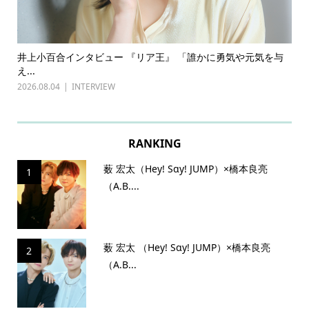
ある
井上小百合インタビュー 『リア王』 「誰かに勇気や元気を与
古
え...
『普
2026.08.04
INTERVIEW
202
RANKING
薮 宏太（Hey! Sɑy! JUMP）×橋本良亮
1
（A.B....
薮 宏太 （Hey! Sɑy! JUMP）×橋本良亮
2
（A.B...