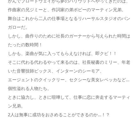
かんでブロードウェイから夢のハリウッドへやってきたのは、
作曲家の兄ジミーと、作詞家の弟ボビーのマーティン兄弟。
舞台はこれから二人の仕事場となるリハーサルスタジオのバン
ガローだ。
しかし、曲作りのために社長のガーナーから与えられた時間は
たったの数時間！
しかも、楽曲が気に入ってもらえなければ、即クビ！！
そこに代わる代わるやって来るのは、社長秘書のミリー、年老
いた音響技師ビックス、インターンのシーモア、
エージェントのクイックリー、セクシーな美女レベッカなど…
個性溢れる人物たち。
ときに協力し、ときに喧嘩して、仕事に恋に奔走するマーティ
ン兄弟。
2人は無事に成功をおさめることができるのか…！？