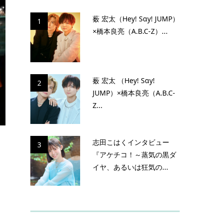
薮 宏太（Hey! Sɑy! JUMP）
1
×橋本良亮（A.B.C-Z）...
薮 宏太 （Hey! Sɑy!
2
JUMP）×橋本良亮（A.B.C-
Z...
志田こはくインタビュー
3
『アケチコ！～蒸気の黒ダ
イヤ、あるいは狂気の...