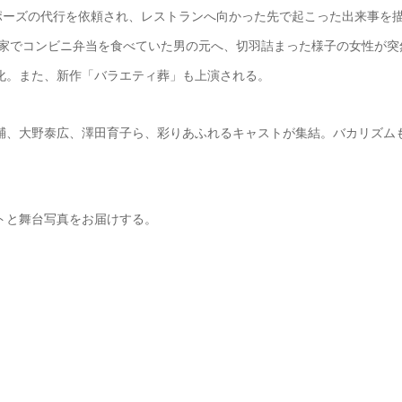
ポーズの代行を依頼され、レストランへ向かった先で起こった出来事を
らず家でコンビニ弁当を食べていた男の元へ、切羽詰まった様子の女性が突
台化。また、新作「バラエティ葬」も上演される。
輔、大野泰広、澤田育子ら、彩りあふれるキャストが集結。バカリズム
トと舞台写真をお届けする。