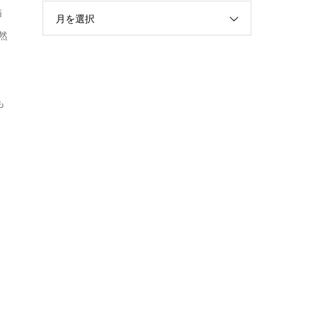
描
月を選択
然
も