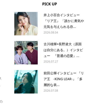
PICK UP
井上小百合インタビュー
『リア王』 「誰かに勇気や
元気を与えられる存...
2026.08.04
古川雄輝×長野凌大（原因
は自分にある。）インタビ
ュー 『普通の恋愛』...
2026.07.27
前田公輝インタビュー 『リ
ス
ア王 -KING LEAR-』「多
層的な表...
レ
2026.07.08
の