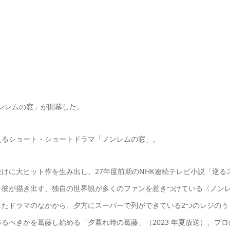
「ノンレムの窓」が開幕した。
えるショート・ショートドラマ「ノンレムの窓」。
けに大ヒット作を生み出し、27年度前期のNHK連続テレビ小説「巡る
。彼が描き出す、独自の世界観が多くのファンを惹きつけている〈ノン
したドラマのなかから、夕方にスーパーで列ができている2つのレジのう
るべきかを葛藤し始める「夕暮れ時の葛藤」（2023 年夏放送）、プロ