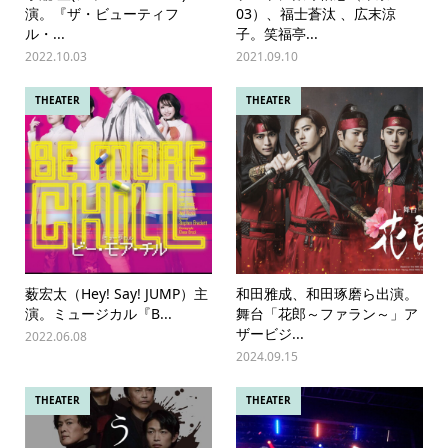
演。『ザ・ビューティフ
03）、福士蒼汰 、広末涼
ル・...
子。笑福亭...
2022.10.03
2021.09.10
THEATER
THEATER
薮宏太（Hey! Say! JUMP）主
和田雅成、和田琢磨ら出演。
演。ミュージカル『B...
舞台「花郎～ファラン～」ア
ザービジ...
2022.06.08
2024.09.15
THEATER
THEATER