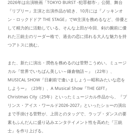
2026年は出演映画「TOKYO BURST -犯罪都市-」公開、舞台
『リプリー』主演と出演作品が続き、10月には『ノッキンオ
ン・ロックドドア THE STAGE』でW主演を務めるなど、俳優と
して精力的に活動している。そんな上田が今回、剣の腕前に優
れた三銃士のリーダー格で、過去の恋に揺れる大人な魅力を持
つアトスに挑む。
また、新たに演出・潤色を務めるのは菅野こうめい。ミュージ
カル『世界でいちばん美しい～鎌倉物語～』（22年）、
MUSICAL SHOW『日劇前で逢いましょう―昭和みたいな恋を
しようー』（23年）、A Musical Show『THE GIFT』
Christmas City（25年）といったミュージカル作品から、『プ
リンス・アイス・ワールド2026-2027』といったショーの演出
まで手掛ける菅野が、上田とのタッグで、ラップ・ダンスの要
素もふんだんに盛り込みエンタテイメント性を高めた『三銃
士』を作り上げる。