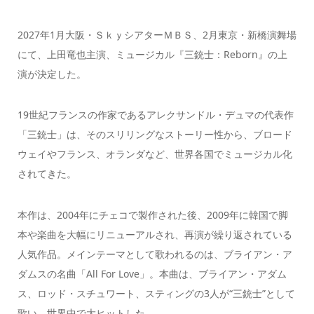
2027年1月大阪・ＳｋｙシアターＭＢＳ、2月東京・新橋演舞場
にて、上田竜也主演、ミュージカル『三銃士：Reborn』の上
演が決定した。
19世紀フランスの作家であるアレクサンドル・デュマの代表作
「三銃士」は、そのスリリングなストーリー性から、ブロード
ウェイやフランス、オランダなど、世界各国でミュージカル化
されてきた。
本作は、2004年にチェコで製作された後、2009年に韓国で脚
本や楽曲を大幅にリニューアルされ、再演が繰り返されている
人気作品。メインテーマとして歌われるのは、ブライアン・ア
ダムスの名曲「All For Love」。本曲は、ブライアン・アダム
ス、ロッド・スチュワート、スティングの3人が“三銃士”として
歌い、世界中で大ヒットした。