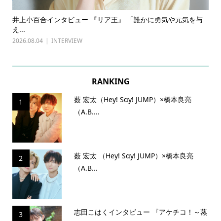
ある
井上小百合インタビュー 『リア王』 「誰かに勇気や元気を与
古
え...
『普
2026.08.04
INTERVIEW
202
RANKING
薮 宏太（Hey! Sɑy! JUMP）×橋本良亮
1
（A.B....
薮 宏太 （Hey! Sɑy! JUMP）×橋本良亮
2
（A.B...
志田こはくインタビュー 『アケチコ！～蒸
3