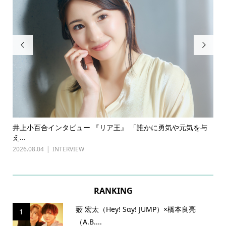


ある
井上小百合インタビュー 『リア王』 「誰かに勇気や元気を与
古
え...
『普
2026.08.04
INTERVIEW
202
RANKING
薮 宏太（Hey! Sɑy! JUMP）×橋本良亮
1
（A.B....