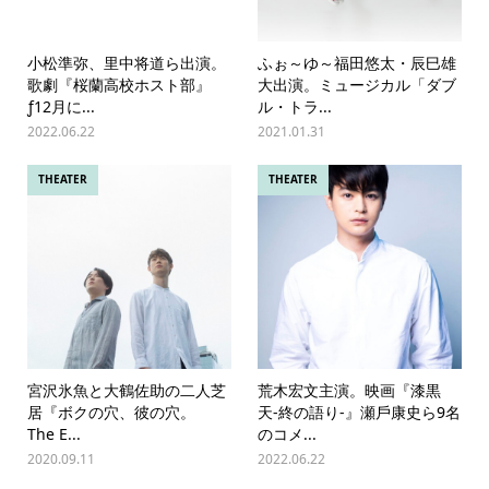
小松準弥、里中将道ら出演。
ふぉ～ゆ～福田悠太・辰巳雄
歌劇『桜蘭高校ホスト部』
大出演。ミュージカル「ダブ
ƒ12月に...
ル・トラ...
2022.06.22
2021.01.31
THEATER
THEATER
宮沢氷魚と大鶴佐助の二人芝
荒木宏文主演。映画『漆黒
居『ボクの穴、彼の穴。
天-終の語り-』瀬⼾康史ら9名
The E...
のコメ...
2020.09.11
2022.06.22