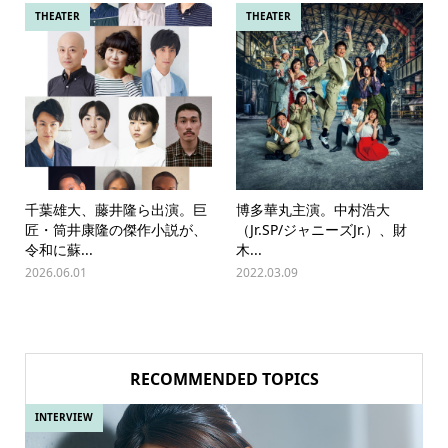
THEATER
THEATER
千葉雄大、藤井隆ら出演。巨
博多華丸主演。中村浩大
匠・筒井康隆の傑作小説が、
（Jr.SP/ジャニーズJr.）、財
令和に蘇...
木...
2026.06.01
2022.03.09
RECOMMENDED TOPICS
INTERVIEW
IN