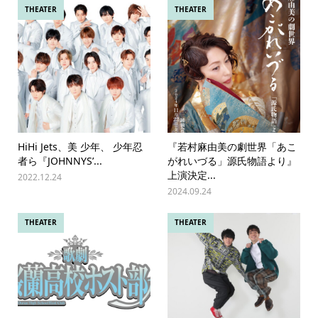
THEATER
THEATER
HiHi Jets、美 少年、 少年忍
『若村麻由美の劇世界「あこ
者ら『JOHNNYS’...
がれいづる」源氏物語より』
上演決定...
2022.12.24
2024.09.24
THEATER
THEATER