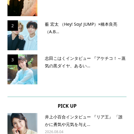
薮 宏太 （Hey! Sɑy! JUMP）×橋本良亮
2
（A.B...
志田こはくインタビュー 『アケチコ！～蒸
3
気の黒ダイヤ、あるい...
PICK UP
井上小百合インタビュー 『リア王』 「誰
かに勇気や元気を与え...
2026.08.04