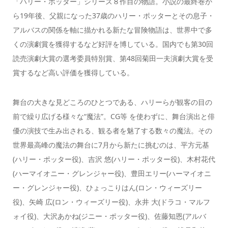
「ハリー・ポッター」シリーズ８作目の物語。小説の最終巻か
ら19年後、父親になった37歳のハリー・ポッターとその息子・
アルバスの関係を軸に描かれる新たな冒険物語は、世界中で多
くの演劇賞を獲得するなど好評を博している。国内でも第30回
読売演劇大賞の選考委員特別賞、第48回菊田一夫演劇大賞を受
賞するなど高い評価を獲得している。
舞台の大きな見どころのひとつである、ハリーらが観客の目の
前で繰り広げる様々な“魔法”。CG等 を使わずに、舞台演出と俳
優の演技で生み出される、観る者を魅了する数々の魔法。その
世界最高峰の魔法の舞台に7月から新たに挑むのは、平方元基
(ハリー・ポッター役)、吉沢 悠(ハリー・ポッター役)、木村花代
(ハーマイオニー・グレンジャー役)、豊田エリー(ハーマイオニ
ー・グレンジャー役)、ひょっこりはん(ロン・ウィーズリー
役)、矢崎 広(ロン・ウィーズリー役)、永井 大(ドラコ・マルフ
ォイ役)、大沢あかね(ジニー・ポッター役)、佐藤知恩(アルバ