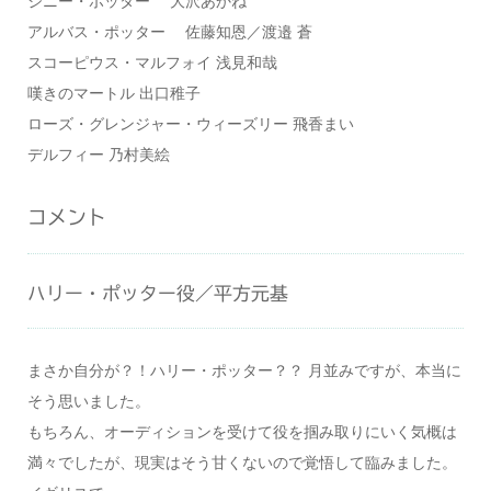
ジニー・ポッター 大沢あかね
アルバス・ポッター 佐藤知恩／渡邉 蒼
スコーピウス・マルフォイ 浅見和哉
嘆きのマートル 出口稚子
ローズ・グレンジャー・ウィーズリー 飛香まい
デルフィー 乃村美絵
コメント
ハリー・ポッター役／平方元基
まさか自分が？！ハリー・ポッター？？ 月並みですが、本当に
そう思いました。
もちろん、オーディションを受けて役を掴み取りにいく気概は
満々でしたが、現実はそう甘くないので覚悟して臨みました。