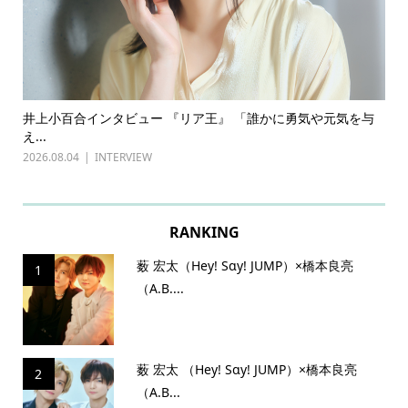
に勇気や元気を与
古川雄輝×長野凌大（原因は自分にある。）インタ
『普通...
2026.07.27
INTERVIEW
RANKING
薮 宏太（Hey! Sɑy! JUMP）×橋本良亮
1
（A.B....
薮 宏太 （Hey! Sɑy! JUMP）×橋本良亮
2
（A.B...