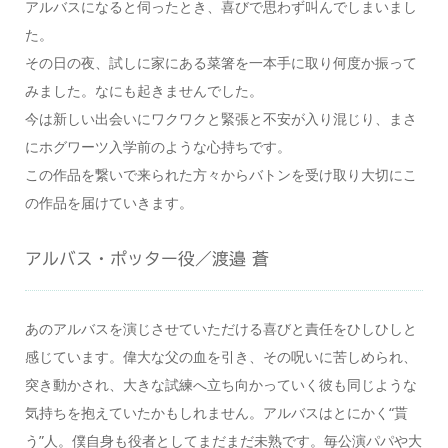
アルバスになると伺ったとき、喜びで思わず叫んでしまいまし
た。
その日の夜、試しに家にある菜箸を一本手に取り何度か振って
みました。なにも起きませんでした。
今は新しい出会いにワクワクと緊張と不安が入り混じり、まさ
にホグワーツ入学前のような心持ちです。
この作品を繋いで来られた方々からバトンを受け取り大切にこ
の作品を届けていきます。
アルバス・ポッター役／渡邉 蒼
あのアルバスを演じさせていただける喜びと責任をひしひしと
感じています。偉大な父の血を引き、その呪いに苦しめられ、
突き動かされ、大きな試練へ立ち向かっていく彼も同じような
気持ちを抱えていたかもしれません。アルバスはとにかく“貰
う”人。僕自身も役者としてまだまだ未熟です。毎公演パパや大