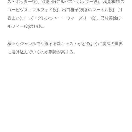
ス・ポッター役)、渡邉 蒼(アルバス・ポッター役)、浅見和哉(ス
コーピウス・マルフォイ役)、出口稚子(嘆きのマートル役)、飛
香まい(ローズ・グレンジャー・ウィーズリー役)、乃村美絵(デ
ルフィー役)の14名。
様々なジャンルで活躍する新キャストがどのように魔法の世界
に溶け込んでいくのか期待が高まる。