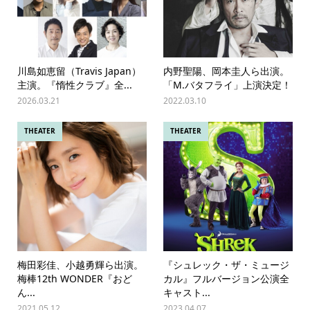
川島如恵留（Travis Japan）
内野聖陽、岡本圭人ら出演。
主演。『惰性クラブ』全...
「M.バタフライ」上演決定！
2026.03.21
2022.03.10
THEATER
THEATER
梅田彩佳、小越勇輝ら出演。
『シュレック・ザ・ミュージ
梅棒12th WONDER『おど
カル』フルバージョン公演全
ん...
キャスト...
2021.05.12
2023.04.07