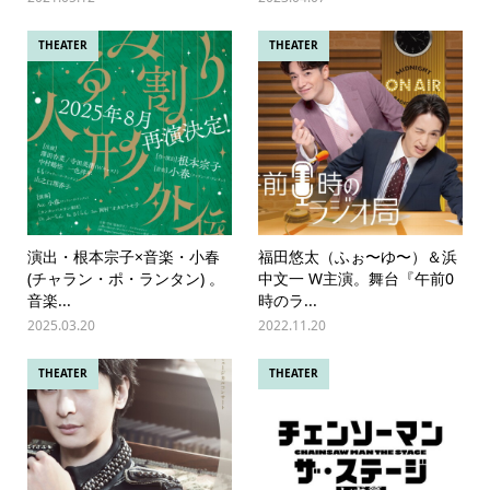
THEATER
THEATER
演出・根本宗子×音楽・小春
福⽥悠太（ふぉ〜ゆ〜）＆浜
(チャラン・ポ・ランタン) 。
中⽂⼀ W主演。舞台『午前0
音楽...
時のラ...
2025.03.20
2022.11.20
THEATER
THEATER