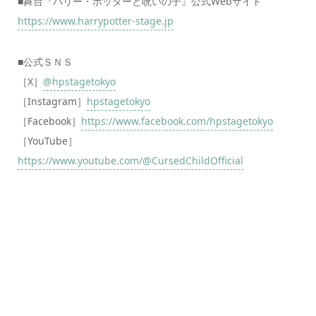
■舞台『ハリー・ポッターと呪いの子』公式Webサイト
https://www.harrypotter-stage.jp
■公式ＳＮＳ
［X］
@hpstagetokyo
［Instagram］
hpstagetokyo
［Facebook］
https://www.facebook.com/hpstagetokyo
［YouTube］
https://www.youtube.com/@CursedChildOfficial