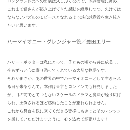
ロングラン作品への出演は久しぶりなので、体調管理に努め、
これまで皆さんが築き上げてきた感動を継承しつつ、欠けては
ならないパズルの１ピースとなれるよう誠心誠意役を生き抜き
たいと思います。
ハーマイオニー・グレンジャー役／豊田エリー
ハリー・ポッターは私にとって、子どもの頃から共に成長し、
今もずっと心に寄り添ってくれている大切な物語です。
それがまさか、あの世界の中でハーマイオニーとして生きられ
る日が来るなんて。本作は東京とロンドンでも拝見しました
が、目の前でとてつもないスケールのドラマと魔法が繰り広げ
られ、圧倒されるほど感動したことが忘れられません。
これから舞台を観に来てくださる皆様にもきっとそのマジック
を感じていただけますように、心を込めて頑張ります！