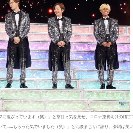
C-Zに混ざっています（笑）」と茶目っ気を見せ、コロナ療養明けの稽古
が届いて……もらった気でいました（笑）」と冗談まじりに語り、会場は笑