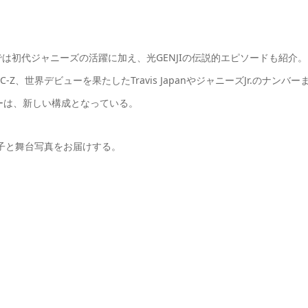
は初代ジャニーズの活躍に加え、光GENJIの伝説的エピソードも紹介。
、世界デビューを果たしたTravis JapanやジャニーズJr.のナンバー
ーは、新しい構成となっている。
様子と舞台写真をお届けする。