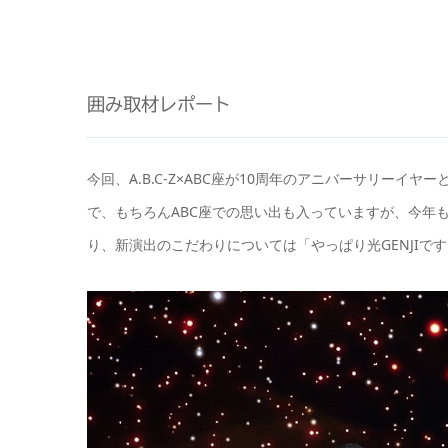
囲み取材レポート
今回、A.B.C-Z×ABC座が10周年のアニバーサリーイヤ
で、もちろんABC座での思い出も入っていますが、今年
り、新演出のこだわりについては「やっぱり光GENJIで