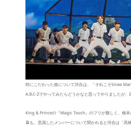
特にこだわった曲について河合は、「それこそSnow Manや
A.B.C-Zでやってみたらどうかなと思ってやりました
King & Princeの『Magic Touch』のフリ
幕も。意識したメンバーについて聞かれると河合は「髙