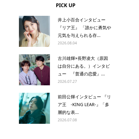
PICK UP
井上小百合インタビュー
『リア王』 「誰かに勇気や
元気を与えられる存...
ま
2026.08.04
古川雄輝×長野凌大（原因
は自分にある。）インタビ
ュー 『普通の恋愛』...
2026.07.27
前田公輝インタビュー 『リ
ア王 -KING LEAR-』「多
層的な表...
2026.07.08