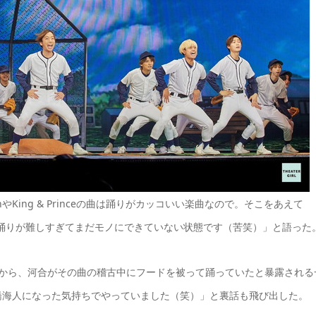
King & Princeの曲は踊りがカッコいい楽曲なので。そこをあえて
が、踊りが難しすぎてまだモノにできていない状態です（苦笑）」と語った
が難しく、橋本から、河合がその曲の稽古中にフードを被って踊っていたと暴露される
橋海人になった気持ちでやっていました（笑）」と裏話も飛び出した。