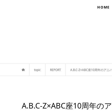
HOME
topic
REPORT
A.B.C-Z×ABC座10周年のア
A.B.C-Z×ABC座10