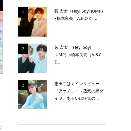
薮 宏太（Hey! Sɑy! JUMP）
1
×橋本良亮（A.B.C-Z）...
薮 宏太 （Hey! Sɑy!
2
JUMP）×橋本良亮（A.B.C-
Z...
志田こはくインタビュー
3
『アケチコ！～蒸気の黒ダ
イヤ、あるいは狂気の...
ジ