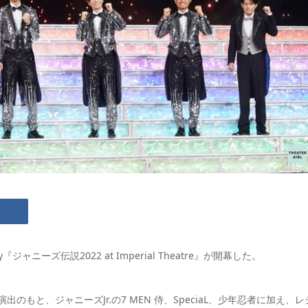
y『ジャニーズ伝説2022 at Imperial Theatre』が開幕した。
出のもと、ジャニーズJr.の7 MEN 侍、SpeciaL、少年忍者に加え、レ