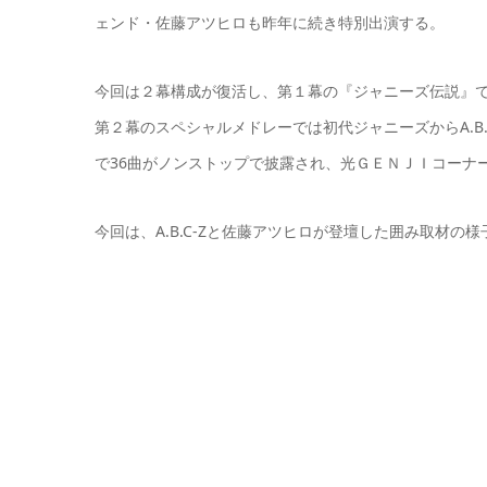
ェンド・佐藤アツヒロも昨年に続き特別出演する。
今回は２幕構成が復活し、第１幕の『ジャニーズ伝説』で
第２幕のスペシャルメドレーでは初代ジャニーズからA.B.C-Z
で36曲がノンストップで披露され、光ＧＥＮＪＩコーナ
今回は、A.B.C-Zと佐藤アツヒロが登壇した囲み取材の