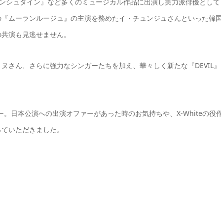
ケンシュタイン』など多くのミュージカル作品に出演し実力派俳優として
の『ムーランルージュ』の主演を務めたイ・チュンジュさんといった韓
の共演も見逃せません。
・ミヌさん、さらに強力なシンガーたちを加え、華々しく新たな『DEVIL』
ビュー。日本公演への出演オファーがあった時のお気持ちや、X-Whiteの役
っていただきました。