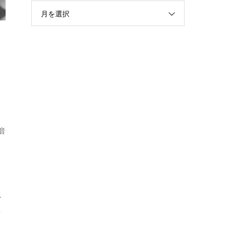
月を選択
音
・
イ