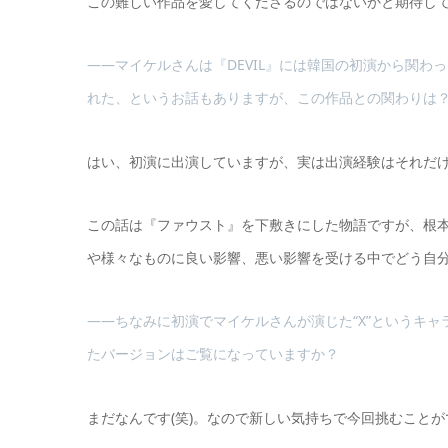
この難しい作品を愛してくださるのではないかと期待し
――マイケルさんは『DEVIL』には韓国の初演から関
れた、というお話もありますが、この作品との関わりは
はい、初演に出演していますが、実は出演経験はそれだけ
この話は『ファウスト』を下敷きにした物語ですが、根
や様々なものに良い影響、悪い影響を受ける中でどう自
――ちなみに初演でマイケルさんが演じた“X”というキャラクタ
たバージョンはご覧になっていますか？
まだなんです(笑)。なので新しい気持ちで今回挑むこと