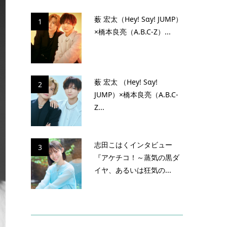
薮 宏太（Hey! Sɑy! JUMP）
1
×橋本良亮（A.B.C-Z）...
薮 宏太 （Hey! Sɑy!
2
JUMP）×橋本良亮（A.B.C-
Z...
志田こはくインタビュー
3
『アケチコ！～蒸気の黒ダ
イヤ、あるいは狂気の...