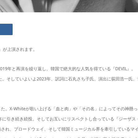
IL』が上演されます。
-2019年と再演を繰り返し、韓国で絶大的な人気を得ている『DEVIL』。
た。そしていよいよ2023年、訳詞に石丸さち子氏、演出に荻田浩一氏、
。X-Whiteが歌い上げる「血と肉」や「その名」によってその神懸っ
1年に引き続き続投。そしてお互いにリスペクトし合っている『ジーザス
価され、ブロードウェイ、そして韓国ミュージカル界を牽引しているマ