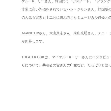
ケル・K・リーさん、韓国にて『デスノート』『フラン
非常に高い評価をされているハン・ジサンさん、韓国版
の人気も実力も十二分に兼ね備えたミュージカル俳優と
AKANE LIVさん、大山真志さん、東山光明さん、チェ
が開幕します。
THEATER GIRLは、マイケル・K・リーさんにインタ
りについて、共演者の皆さんの印象など、たっぷりと語