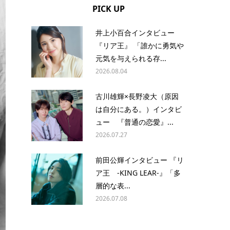
PICK UP
井上小百合インタビュー
『リア王』 「誰かに勇気や
元気を与えられる存...
2026.08.04
古川雄輝×長野凌大（原因
は自分にある。）インタビ
ュー 『普通の恋愛』...
2026.07.27
前田公輝インタビュー 『リ
ア王 -KING LEAR-』「多
層的な表...
2026.07.08