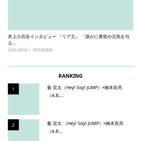
ある
井上小百合インタビュー 『リア王』 「誰かに勇気や元気を与
古
え...
『普
2026.08.04
INTERVIEW
202
RANKING
薮 宏太（Hey! Sɑy! JUMP）×橋本良亮
1
（A.B....
薮 宏太 （Hey! Sɑy! JUMP）×橋本良亮
2
（A.B...