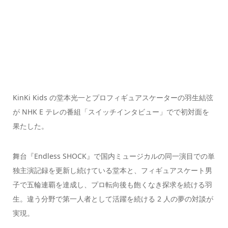
KinKi Kids の堂本光一とプロフィギュアスケーターの羽生結弦
が NHK E テレの番組「スイッチインタビュー」でで初対面を
果たした。
舞台『Endless SHOCK』で国内ミュージカルの同一演目での単
独主演記録を更新し続けている堂本と、フィギュアスケート男
子で五輪連覇を達成し、プロ転向後も飽くなき探求を続ける羽
生。違う分野で第一人者として活躍を続ける 2 人の夢の対談が
実現。