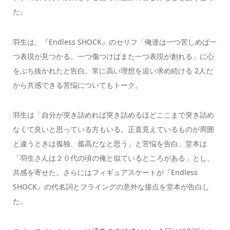
た。
羽生は、『Endless SHOCK』のセリフ「俺達は一つ苦しめば一
つ表現が見つかる。一つ傷つけばまた一つ表現が創れる」に心
をぶち抜かれたと告白。常に高い理想を追い求め続ける 2人だ
から共感できる苦悩についてもトーク。
羽生は「自分が突き詰めれば突き詰めるほどここまで突き詰め
なくて良いと思っている方もいる。正直見えているものが周囲
と違うときは孤独、孤高だなと思う」と苦悩を告白。堂本は
「羽生さんは２０代の頃の俺と似ているところがある」とし、
共感を寄せた。さらにはフィギュアスケートが『Endless
SHOCK』の代名詞とフライングの意外な接点を堂本が告白し
た。