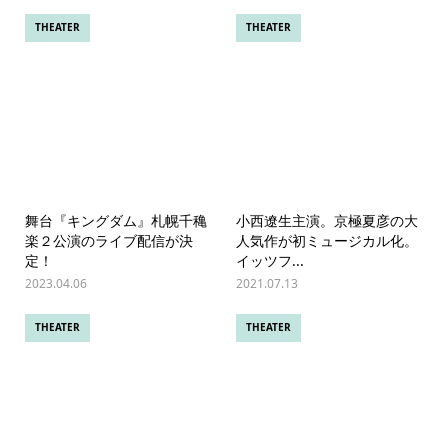
THEATER
THEATER
舞台『キングダム』札幌千穐
小西遼生主演。京極夏彦の大
楽２公演のライブ配信が決
人気作が初ミュージカル化。
定！
イッツフ...
2023.04.06
2021.07.13
THEATER
THEATER