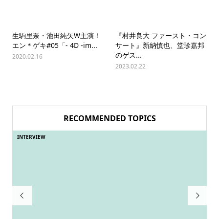
生駒里奈・池田純矢W主演！
『村井良大 ファースト・コン
エン＊ゲキ#05「- 4D -im...
サート』新納慎也、堂珍嘉邦
のゲス...
2020.02.16
2023.02.22
RECOMMENDED TOPICS
INTERVIEW
IN

