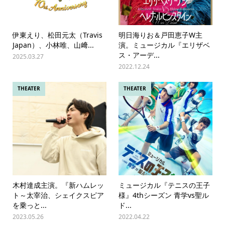
伊東えり、松田元太（Travis
明日海りお＆戸田恵子W主
Japan）、小林唯、山﨑...
演。ミュージカル『エリザベ
ス・アーデ...
2025.03.27
2022.12.24
THEATER
THEATER
木村達成主演。『新ハムレッ
ミュージカル『テニスの王子
ト～太宰治、シェイクスピア
様』4thシーズン 青学vs聖ル
を乗っと...
ド...
2023.05.26
2022.04.22