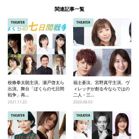
関連記事一覧
THEATER
THEATER
校條拳太朗主演。瀬戸啓太ら
福士蒼汰、宮野真守主演。ヴ
出演。舞台「ぼくらの七日間
ィレッヂが創る今ならではの
戦争」再...
二人・三...
2021.11.22
2020.08.03
THEATER
THEATER