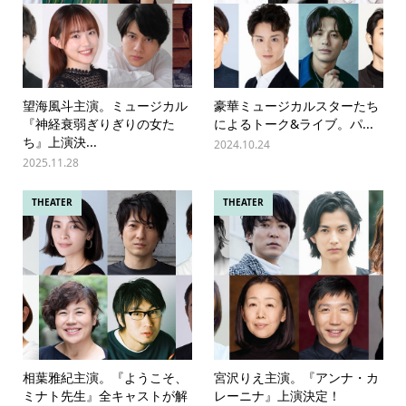
望海風斗主演。ミュージカル
豪華ミュージカルスターたち
『神経衰弱ぎりぎりの女た
によるトーク&ライブ。パ...
ち』上演決...
2024.10.24
2025.11.28
THEATER
THEATER
相葉雅紀主演。『ようこそ、
宮沢りえ主演。『アンナ・カ
ミナト先生』全キャストが解
レーニナ』上演決定！