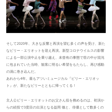
そして2020年、大きな反響と再演を望む多くの声を受け、新た
なビリー・エリオットを迎え再演。新型コロナウイルスの影響
による一部公演中止を乗り越え、未曾有の事態で世の中が混沌
に包まれていた当時、観客に明るい希望をもたらし、再び感動
の渦に巻き込んだ。
あれから4年。最もアツいミュージカル『ビリー・エリオッ
ト』が、新たなビリーとともに帰ってくる！
主人公ビリー・エリオットのお父さん役を務めるのは、初演か
らの続投で3度目の出演となる益岡 徹と、俳優として数多くの