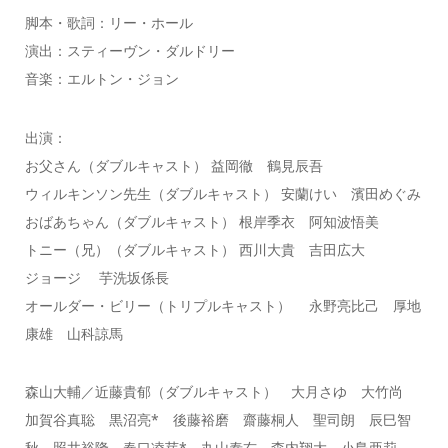
脚本・歌詞：リー・ホール
演出：スティーヴン・ダルドリー
音楽：エルトン・ジョン
出演：
お父さん（ダブルキャスト） 益岡徹 鶴見辰吾
ウィルキンソン先生（ダブルキャスト） 安蘭けい 濱田めぐみ
おばあちゃん（ダブルキャスト） 根岸季衣 阿知波悟美
トニー（兄）（ダブルキャスト） 西川大貴 吉田広大
ジョージ 芋洗坂係長
オールダー・ビリー（トリプルキャスト） 永野亮比己 厚地
康雄 山科諒馬
森山大輔／近藤貴郁（ダブルキャスト） 大月さゆ 大竹尚
加賀谷真聡 黒沼亮* 後藤裕磨 齋藤桐人 聖司朗 辰巳智
秋 照井裕隆 春口凌芽* 丸山泰右 森内翔大 小島亜莉