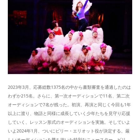
2023年3月、応募総数1375名の中から書類審査を通過したのは
わずか215名。さらに、第一次オーディションで11名、第二次
オーディションで7名が残った。初演、再演と同じく今回も1年
以上に渡り、物語と同様に成長していく少年たちを見守り応援
していく、レッスン形式のオーディションを実施。そしていよ
いよ2024年1月、ついにビリー・エリオット役が決定する。厳
しいオーディションを勝ち抜いた特別なニュースター、ビリ