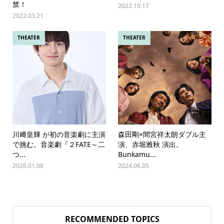
禁！
2022.10.17
2022.03.21
THEATER
THEATER
川﨑皇輝 が初の音楽劇に主演
森田剛×間宮祥太朗ダブル主
で挑む。音楽劇『２FATE～二
演、赤堀雅秋 演出。
つ...
Bunkamu...
2026.01.08
2024.06.05
RECOMMENDED TOPICS