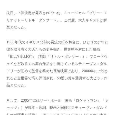
先日、上演決定が発表されていた、ミュージカル『ビリー・エ
リオット～リトル・ダンサー～』。この度、大人キャストが解
禁となった。
1980年代のイギリス北部の炭鉱の町を舞台に、ひとりの少年と
彼を取り巻く大人たちの姿を描き、世界中を虜にした映画
「BILLY ELLIOT」（邦題「リトル・ダンサー」）。ブロードウ
ェイなど数多くの舞台作品を手掛けているスティーヴン・ダル
ドリーが初めて監督を務めた長編映画であり、2000年に上映さ
れると全世界で高く評価され、50近い賞を受賞する大ヒット作
品となった。
そして、2005年にはリー・ホール（映画『ロケットマン』『キ
ャッツ』）が脚本・歌詞、映画と同様にスティーヴン・ダルド
リーが演出を担当し、そこにエルトン・ジョン（ミュージカル