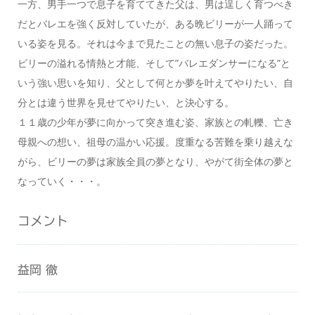
一方、男手一つで息子を育ててきた父は、男は逞しく育つべき
だとバレエを強く反対していたが、ある晩ビリーが一人踊って
いる姿を見る。それは今まで見たことの無い息子の姿だった。
ビリーの溢れる情熱と才能、そして”バレエダンサーになる”と
いう強い思いを知り、父として何とか夢を叶えてやりたい、自
分とは違う世界を見せてやりたい、と決心する。
１１歳の少年が夢に向かって突き進む姿、家族との軋轢、亡き
母親への想い、祖母の温かい応援。度重なる苦難を乗り越えな
がら、ビリーの夢は家族全員の夢となり、やがて街全体の夢と
なっていく・・・。
コメント
益岡 徹