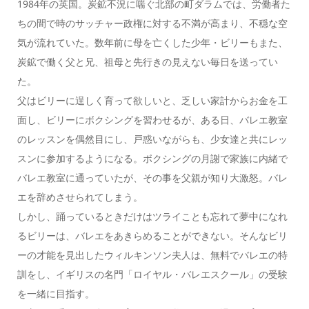
1984年の英国。炭鉱不況に喘ぐ北部の町ダラムでは、労働者た
ちの間で時のサッチャー政権に対する不満が高まり、不穏な空
気が流れていた。数年前に母を亡くした少年・ビリーもまた、
炭鉱で働く父と兄、祖母と先行きの見えない毎日を送ってい
た。
父はビリーに逞しく育って欲しいと、乏しい家計からお金を工
面し、ビリーにボクシングを習わせるが、ある日、バレエ教室
のレッスンを偶然目にし、戸惑いながらも、少女達と共にレッ
スンに参加するようになる。ボクシングの月謝で家族に内緒で
バレエ教室に通っていたが、その事を父親が知り大激怒。バレ
エを辞めさせられてしまう。
しかし、踊っているときだけはツライことも忘れて夢中になれ
るビリーは、バレエをあきらめることができない。そんなビリ
ーの才能を見出したウィルキンソン夫人は、無料でバレエの特
訓をし、イギリスの名門「ロイヤル・バレエスクール」の受験
を一緒に目指す。