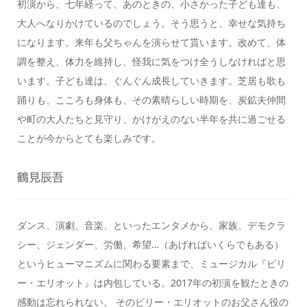
初演から、七年経って、あのときの、小さかった子ども達も、
大人へなりかけているのでしょう。そう思うと、幸せな気持ち
になります。来年も父ちゃんを演らせて貰います。改めて、体
調を整え、体力を維持し、怪我に気をつけ全うしなければと思
います。子ども達は、ぐんぐん成長していきます。芝居も歌も
踊りも、こころも身体も、その素晴らしい時期を、炭鉱夫仲間
や町の大人たちと見守り、かけがえのない半年を共に過ごせる
ことが今からとても楽しみです。
鶴見辰吾
ダンス、演劇、音楽、といったエンタメから、家族、デモクラ
シー、ジェンダー、労働、希望…（あげればいくらでもある）
というヒューマニズムに関わる要素まで、ミュージカル『ビリ
ー・エリオット』は内包している。2017年の初演を観たときの
感動は忘れられない。 そのビリー・エリオットのお父さん役の