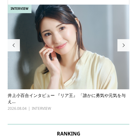
INTERVIEW
IN


ある
井上小百合インタビュー 『リア王』 「誰かに勇気や元気を与
古
え...
『普
2026.08.04
INTERVIEW
202
RANKING