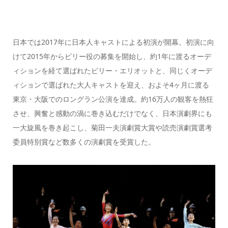
日本では2017年に日本人キャストによる初演が開幕。初演に向
けて2015年からビリー役の募集を開始し、約1年に渡るオーデ
ィションを経て選ばれたビリー・エリオットと、同じくオーデ
ィションで選ばれた大人キャストを迎え、およそ4ヶ月に渡る
東京・大阪でのロングラン公演を達成。約16万人の観客を熱狂
させ、興奮と感動の渦に巻き込むだけでなく、日本演劇界にも
一大旋風を巻き起こし、菊田一夫演劇賞大賞や読売演劇賞選考
委員特別賞など数多くの演劇賞を受賞した。