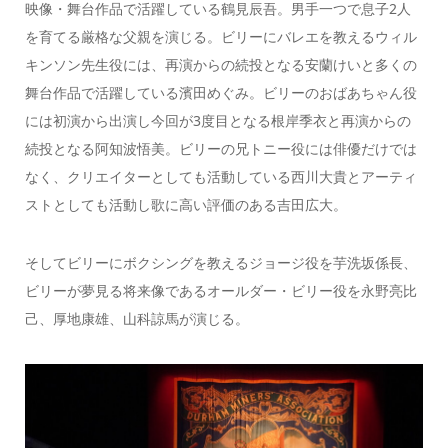
映像・舞台作品で活躍している鶴見辰吾。男手一つで息子2人
を育てる厳格な父親を演じる。ビリーにバレエを教えるウィル
キンソン先生役には、再演からの続投となる安蘭けいと多くの
舞台作品で活躍している濱田めぐみ。ビリーのおばあちゃん役
には初演から出演し今回が3度目となる根岸季衣と再演からの
続投となる阿知波悟美。ビリーの兄トニー役には俳優だけでは
なく、クリエイターとしても活動している西川大貴とアーティ
ストとしても活動し歌に高い評価のある吉田広大。
そしてビリーにボクシングを教えるジョージ役を芋洗坂係長、
ビリーが夢見る将来像であるオールダー・ビリー役を永野亮比
己、厚地康雄、山科諒馬が演じる。