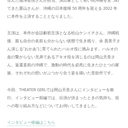
生んだ畑澤聖悟さんが担当。演出家として長い間沖縄を見つめ
てきた栗山さんが、沖縄の日本復帰 50 周年を迎える 2022 年
に本作を上演することとなりました。
主演は、本作が会話劇初主演となる松山ケンイチさん。沖縄戦
後、親も自分の名前も分からない状態で生き残り、余 貴美子さ
ん演じる“おかあ”に育てられたハルオ役に挑みます。ハルオの
血の繋がらない兄弟であるアキオ役を演じるのは岡山天音さ
ん。返還直前の沖縄で、激動の時代を必死に生きたひとつの家
族、それぞれの想いがぶつかり合う姿を描いた意欲作です。
今回、THEATER GIRLでは岡山天音さんにインタビューを敢
行。インタビュー前編では、出演が決まったときの気持ち、役
ヘの取り組み方などについてお伺いしてきました。
インタビュー後編はこちら