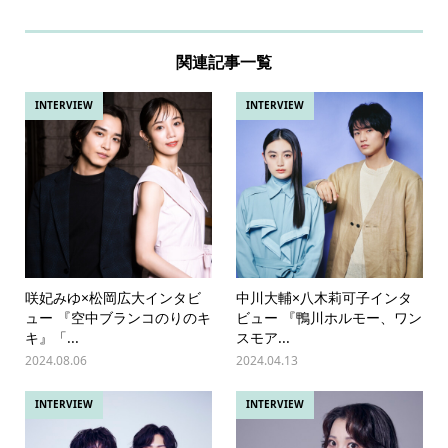
関連記事一覧
INTERVIEW
INTERVIEW
咲妃みゆ×松岡広大インタビ
中川大輔×八木莉可子インタ
ュー 『空中ブランコのりのキ
ビュー 『鴨川ホルモー、ワン
キ』「...
スモア...
2024.08.06
2024.04.13
INTERVIEW
INTERVIEW