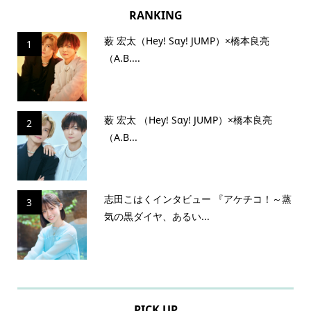
RANKING
薮 宏太（Hey! Sɑy! JUMP）×橋本良亮
1
（A.B....
薮 宏太 （Hey! Sɑy! JUMP）×橋本良亮
2
（A.B...
志田こはくインタビュー 『アケチコ！～蒸
3
気の黒ダイヤ、あるい...
PICK UP