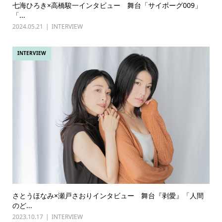
七海ひろき×高橋駿一インタビュー 舞台「サイボーグ009」
「...
2024.05.21
INTERVIEW
INTERVIEW
さとうほなみ×瀬戸さおりインタビュー 舞台『剥愛』「人間
のど...
2023.10.17
INTERVIEW