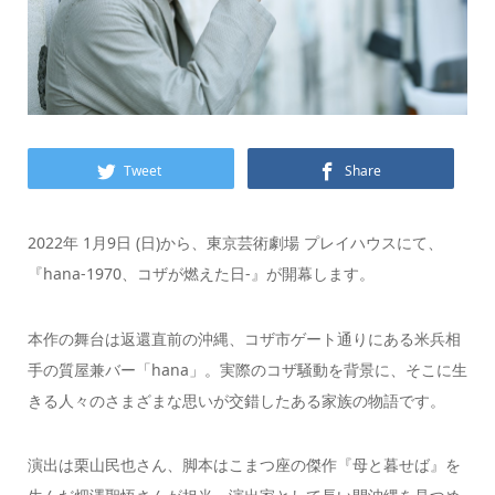
Tweet
Share
2022年 1月9日 (日)から、東京芸術劇場 プレイハウスにて、
『hana-1970、コザが燃えた日-』が開幕します。
本作の舞台は返還直前の沖縄、コザ市ゲート通りにある米兵相
手の質屋兼バー「hana」。実際のコザ騒動を背景に、そこに生
きる人々のさまざまな思いが交錯したある家族の物語です。
演出は栗山民也さん、脚本はこまつ座の傑作『母と暮せば』を