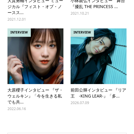
大貫勇輔インタビュー ミュー
小林親弘インタビュー 舞台
ジカル『フィスト・オブ・ノ
『擾乱 THE PRINCESS ...
ースス...
2021.10.21
2021.12.01
INTERVIEW
INTERVIEW
大原櫻子インタビュー 『ザ・
前田公輝インタビュー 『リア
ウェルキン』「今を生きる私
王 -KING LEAR-』「多...
でも共...
2026.07.09
2022.06.16