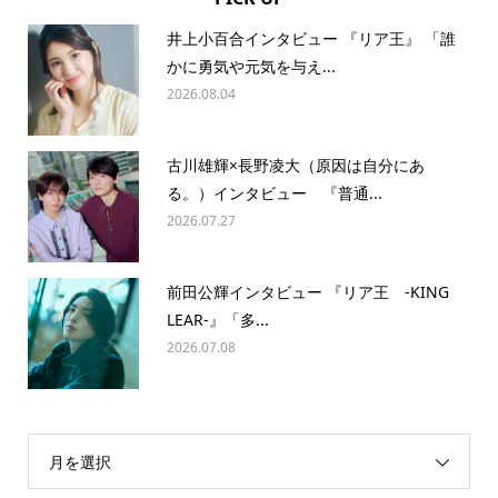
井上小百合インタビュー 『リア王』 「誰
かに勇気や元気を与え...
2026.08.04
古川雄輝×長野凌大（原因は自分にあ
る。）インタビュー 『普通...
2026.07.27
前田公輝インタビュー 『リア王 -KING
LEAR-』「多...
2026.07.08
月を選択