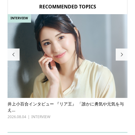
RECOMMENDED TOPICS
INTERVIEW
IN


ある
井上小百合インタビュー 『リア王』 「誰かに勇気や元気を与
古
え...
『普
2026.08.04
INTERVIEW
202