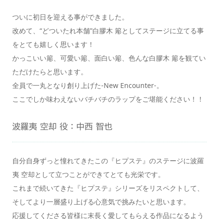
ついに初日を迎える事ができました。
改めて、“どついたれ本舗”白膠木 簓としてステージに立てる事
をとても嬉しく思います！
かっこいい簓、可愛い簓、面白い簓、色んな白膠木 簓を観てい
ただけたらと思います。
全員で一丸となり創り上げた-New Encounter-。
ここでしか味わえないバチバチのラップをご堪能ください！！
波羅夷 空却 役：中西 智也
自分自身ずっと憧れてきたこの『ヒプステ』のステージに波羅
夷 空却として立つことができてとても光栄です。
これまで続いてきた『ヒプステ』シリーズをリスペクトして、
そしてより一層盛り上げる心意気で挑みたいと思います。
応援してくださる皆様に末長く愛してもらえる作品になるよう