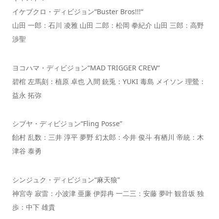
イケブクロ・ディビジョン“Buster Bros!!!“
山田 一郎：石川 凌雅 山田 二郎：松岡 拳紀介 山田 三郎：高野
渉聖
ヨコハマ・ディビジョン“MAD TRIGGER CREW“
碧棺 左馬刻：植原 卓也 入間 銃兎：YUKI 毒島 メイソン 理鶯：
益永 拓弥
シブヤ・ディビジョン“Fling Posse”
飴村 乱数：三井 淳平 夢野 幻太郎：今井 俊斗 有栖川 帝統：木
津谷 泰勇
シンジュク・ディビジョン“麻天狼”
神宮寺 寂雷：小波津 亜廉 伊弉冉 一二三：安藤 夢叶 観音坂 独
歩：中下 雄貴