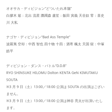
オオサカ・ディビジョン“どついたれ本舗”
白膠木 簓：北出 流星 躑躅森 盧笙：飯田 寅義 天谷奴 零：喜史
川 大私
ナゴヤ・ディビジョン“Bad Ass Temple”
波羅夷 空却：中西 智也 四十物 十四：酒寄 楓太 天国 獄：中塚
皓平
ディビジョン・ダンス・バトル“D.D.B”
RYO SHINSUKE HILOMU Dolton KENTA GeN KIMUTAKU
SOUTA
※3 月 9 日（土）13:00／18:00 公演は SOUTA の出演はござい
ません。
※3 月 9 日（土）13:00／18:00 公演は神谷 亮太が出演いたし
ます。