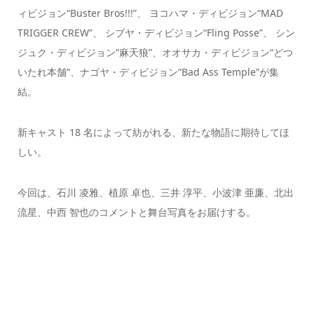
ィビジョン“Buster Bros!!!”、 ヨコハマ・ディビジョン“MAD
TRIGGER CREW”、 シブヤ・ディビジョン“Fling Posse”、 シン
ジュク・ディビジョン“麻天狼”、オオサカ・ディビジョン“どつ
いたれ本舗”、ナゴヤ・ディビジョン“Bad Ass Temple”が集
結。
新キャスト 18 名によって紡がれる、新たな物語に期待してほ
しい。
今回は、石川 凌雅、植原 卓也、三井 淳平、小波津 亜廉、北出
流星、中西 智也のコメントと舞台写真をお届けする。