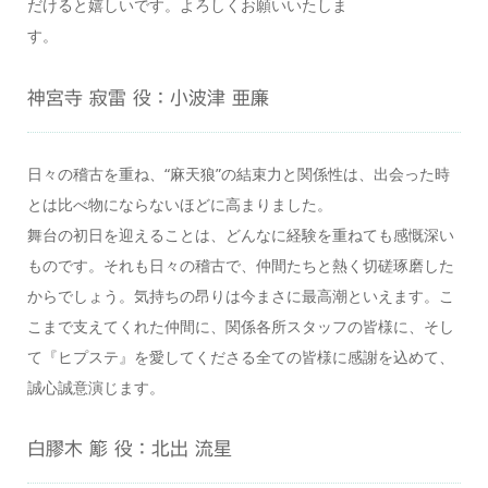
だけると嬉しいです。よろしくお願いいたしま
す。
神宮寺 寂雷 役：小波津 亜廉
日々の稽古を重ね、“麻天狼”の結束力と関係性は、出会った時
とは比べ物にならないほどに高まりました。
舞台の初日を迎えることは、どんなに経験を重ねても感慨深い
ものです。それも日々の稽古で、仲間たちと熱く切磋琢磨した
からでしょう。気持ちの昂りは今まさに最高潮といえます。こ
こまで支えてくれた仲間に、関係各所スタッフの皆様に、そし
て『ヒプステ』を愛してくださる全ての皆様に感謝を込めて、
誠心誠意演じます。
白膠木 簓 役：北出 流星