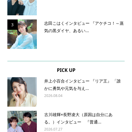
志田こはくインタビュー 『アケチコ！～蒸
3
気の黒ダイヤ、あるい...
PICK UP
井上小百合インタビュー 『リア王』 「誰
かに勇気や元気を与え...
2026.08.04
古川雄輝×長野凌大（原因は自分にあ
る。）インタビュー 『普通...
2026.07.27