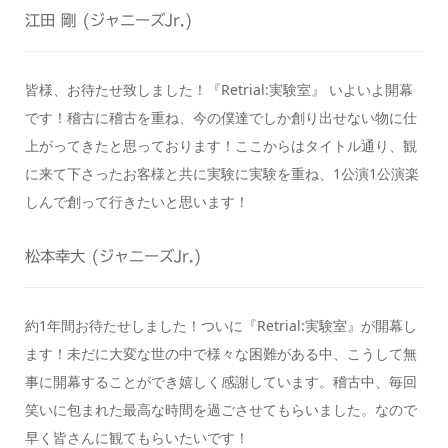
江田 剛 (ジャニーズJr.)
皆様、お待たせ致しました！『Retrial:実験室』 いよいよ開幕
です！稽古に稽古を重ね、今の僕達でしか創り出せない物に仕
上がってきたと思っております！ここからはタイトル通り、観
に来て下さったお客様と共に実験に実験を重ね、1公演1公演楽
しんで創って行きたいと思います！
松本幸大 (ジャニーズJr.)
約1年間お待たせしました！ついに『Retrial:実験室』が開幕し
ます！未だに大変な世の中で様々な困難がある中、こうして無
事に開幕することができ嬉しく感謝しています。稽古中、毎回
笑いに包まれた最高な時間を過ごさせてもらいました。なので
早く皆さんに観てもらいたいです！