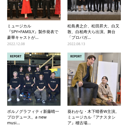
ミュージカル
松島勇之介、松田昇大、白又
『SPY×FAMILY』製作発表で
敦、白柏寿大ら出演。舞台
豪華キャストが...
「プロパガ...
2022.12.08
2022.08.13
REPORT
REPORT
ポルノグラフィティ新藤晴一
葵わかな・木下晴香W主演。
プロデュース。a new
ミュージカル『アナスタシ
musi...
ア』稽古場...