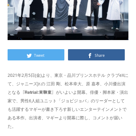
Tweet
Share
2021年2月5日(金)より、東京・品川プリンスホテル クラブeXに
て、ジャニーズJr.の 江田 剛、松本幸大、原 嘉孝、小川優出演
となる
がいよいよ開幕。俳優・脚本家・演出
『Retrial:実験室』
家で、男性6人組ユニット「ジョビジョバ」のリーダーとして
も活躍するマギーが書き下ろす新しいエンターテインメントで
ある本作。出演者、マギーより開幕に際し、コメントが届い
た。