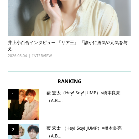
ある
井上小百合インタビュー 『リア王』 「誰かに勇気や元気を与
古
え...
『普
2026.08.04
INTERVIEW
202
RANKING
薮 宏太（Hey! Sɑy! JUMP）×橋本良亮
1
（A.B....
薮 宏太 （Hey! Sɑy! JUMP）×橋本良亮
2
（A.B...