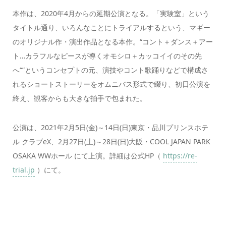
本作は、2020年4月からの延期公演となる。「実験室」という
タイトル通り、いろんなことにトライアルするという、マギー
のオリジナル作・演出作品となる本作。“コント＋ダンス＋アー
ト…カラフルなピースが導くオモシロ＋カッコイイのその先
へ“”というコンセプトの元、演技やコント歌踊りなどで構成さ
れるショートストーリーをオムニバス形式で綴り、初日公演を
終え、観客からも大きな拍手で包まれた。
公演は、2021年2月5日(金)～14日(日)東京・品川プリンスホテ
ル クラブeX、2月27日(土)～28日(日)大阪・COOL JAPAN PARK
OSAKA WWホール にて上演。詳細は公式HP（
https://re-
trial.jp
）にて。