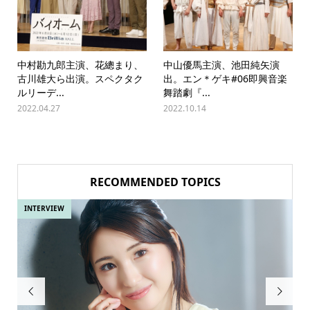
中村勘九郎主演、花總まり、
中山優馬主演、池田純矢演
古川雄大ら出演。スペクタク
出。エン＊ゲキ#06即興音楽
ルリーデ...
舞踏劇『...
2022.04.27
2022.10.14
RECOMMENDED TOPICS
INTERVIEW
IN

