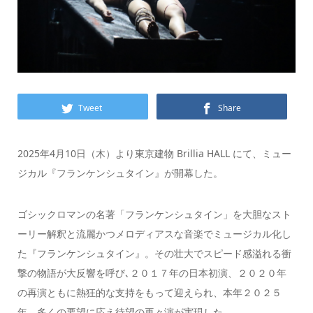
Tweet
Share
2025年4月10日（木）より東京建物 Brillia HALL にて、ミュー
ジカル『フランケンシュタイン』が開幕した。
ゴシックロマンの名著「フランケンシュタイン」を大胆なスト
ーリー解釈と流麗かつメロディアスな音楽でミュージカル化し
た『フランケンシュタイン』。その壮大でスピード感溢れる衝
撃の物語が大反響を呼び､２０１７年の日本初演、２０２０年
の再演ともに熱狂的な支持をもって迎えられ、本年２０２５
年、多くの要望に応え待望の再々演が実現した。