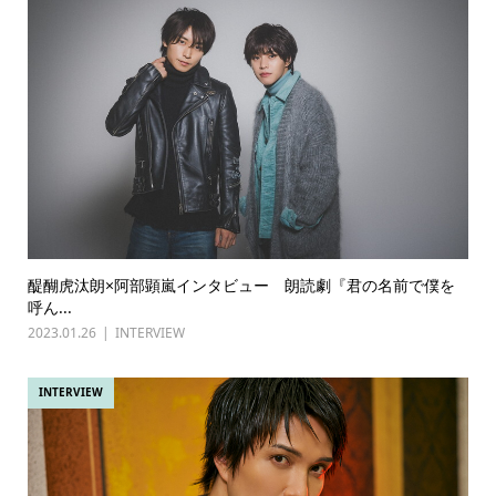
醍醐虎汰朗×阿部顕嵐インタビュー 朗読劇『君の名前で僕を
呼ん...
2023.01.26
INTERVIEW
INTERVIEW