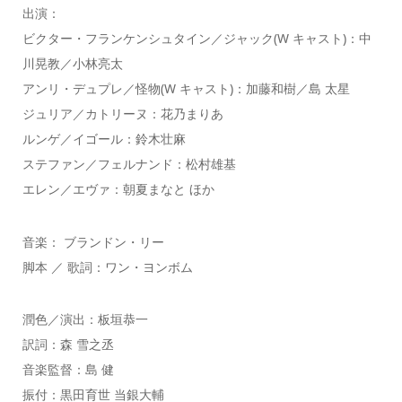
出演：
ビクター・フランケンシュタイン／ジャック(W キャスト)：中
川晃教／小林亮太
アンリ・デュプレ／怪物(W キャスト)：加藤和樹／島 太星
ジュリア／カトリーヌ：花乃まりあ
ルンゲ／イゴール：鈴木壮麻
ステファン／フェルナンド：松村雄基
エレン／エヴァ：朝夏まなと ほか
音楽： ブランドン・リー
脚本 ／ 歌詞：ワン・ヨンボム
潤色／演出：板垣恭一
訳詞：森 雪之丞
音楽監督：島 健
振付：黒田育世 当銀大輔