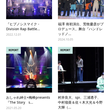
『ヒプノシスマイク -
福澤 侑初演出、荒牧慶彦がプ
Division Rap Battle...
ロデュース。舞台『ハンドレ
ッドノ...
2022.12.01
2024.10.05
REPORT
REPORT
おしゃれ紳士×梅棒presents
村井良大、spi、三浦透子、
『The Story s...
中村嶺亜＆佐々木大光＆今野
大輝（...
2021.05.20