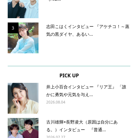
志田こはくインタビュー 『アケチコ！～蒸
3
気の黒ダイヤ、あるい...
PICK UP
井上小百合インタビュー 『リア王』 「誰
かに勇気や元気を与え...
2026.08.04
古川雄輝×長野凌大（原因は自分にあ
る。）インタビュー 『普通...
2026.07.27