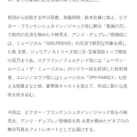
初演から続投する中川晃教、加藤和樹、鈴木壮麻に加え、ビク
ター・フランケンシュタイン／ジャック役に舞台『鬼滅の刃』
で初代の主演を務めた小林亮太、アンリ・デュプレ／怪物役に
は、ミュージカル『GIRLFRIEND』の主演で鮮烈な印象を残し
た島 太星、ジュリア／カトリーヌ役に元･宝塚花組トップ娘役
の花乃まりあ、ステファン／フェルナンド役には『ムーラン・
ルージュ！ザ・ミュージカル』のジドラー役を好演した松村雄
基、エレン／エヴァ役にはミュージカル『SPY×FAMILY』も控
える朝夏まなと他、豪華新キャストを迎えて、作品に新たな息
吹を吹き込む。
今回は、ビクター・フランケンシュタイン／ジャック役を小林
亮太、アンリ・デュプレ／怪物役を島 太星が務めたゲネプロの
舞台写真をフォトレポートとしてお届けする。