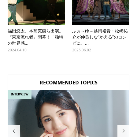
福田悠太、本髙克樹ら出演。
ふぉ～ゆ～越岡裕貴・松崎祐
『東京流れ者』開幕！「独特
介が仲良しな“かえる”のコン
の世界感...
ビに。...
2024.04.10
2025.06.02
RECOMMENDED TOPICS
INTERVIEW
IN

