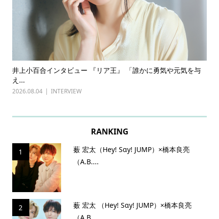
与
古川雄輝×長野凌大（原因は自分にある。）インタビュー
前田
『普通...
202
2026.07.27
INTERVIEW
RANKING
薮 宏太（Hey! Sɑy! JUMP）×橋本良亮
1
（A.B....
薮 宏太 （Hey! Sɑy! JUMP）×橋本良亮
2
（A.B...