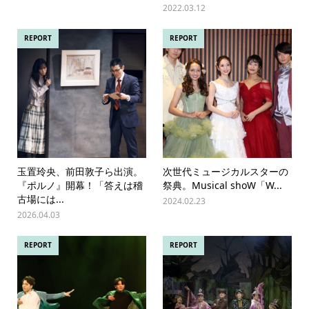
2022.03.12
REPORT
REPORT
玉置玲央、前田敦子ら出演。
次世代ミュージカルスターの
『ポルノ』開幕！「答えは稽
祭典。Musical shoW「W...
古場には...
2024.02.23
2026.04.03
REPORT
REPORT