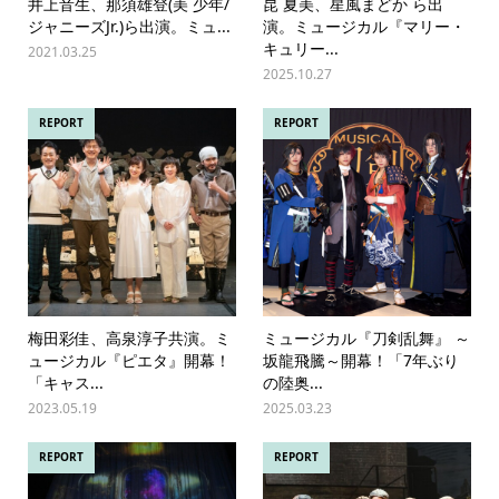
井上音生、那須雄登(美 少年/
昆 夏美、星風まどか ら出
ジャニーズJr.)ら出演。ミュ...
演。ミュージカル『マリー・
キュリー...
2021.03.25
2025.10.27
REPORT
REPORT
梅田彩佳、高泉淳子共演。ミ
ミュージカル『刀剣乱舞』 ～
ュージカル『ピエタ』開幕！
坂龍飛騰～開幕！「7年ぶり
「キャス...
の陸奥...
2023.05.19
2025.03.23
REPORT
REPORT