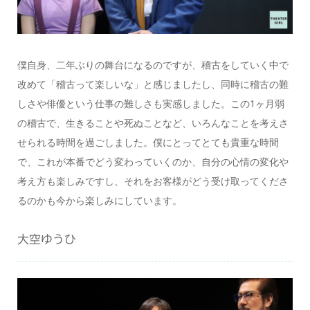
僕自身、二年ぶりの舞台になるのですが、稽古をしていく中で
改めて「稽古って楽しいな」と感じましたし、同時に稽古の難
しさや俳優という仕事の難しさも実感しました。この1ヶ月弱
の稽古で、生きることや死ぬことなど、いろんなことを考えさ
せられる時間を過ごしました。僕にとってとても貴重な時間
で、これが本番でどう変わっていくのか、自分の心情の変化や
考え方も楽しみですし、それをお客様がどう受け取ってくださ
るのかも今から楽しみにしています。
大空ゆうひ