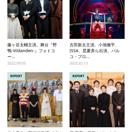
藤ヶ谷太輔主演。舞台『野
古田新太主演。小池徹平、
鴨-Vildanden-』フォトコ
ISSA、昆夏美ら出演。パル
ー...
コ・プロ...
2022.09.03
2022.02.13
REPORT
REPORT