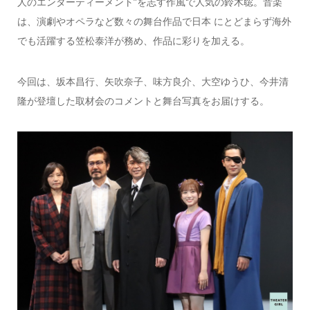
人のエンターティーメント”を志す作風で人気の鈴木聡。音楽
は、演劇やオペラなど数々の舞台作品で日本 にとどまらず海外
でも活躍する笠松泰洋が務め、作品に彩りを加える。
今回は、坂本昌行、矢吹奈子、味方良介、大空ゆうひ、今井清
隆が登壇した取材会のコメントと舞台写真をお届けする。