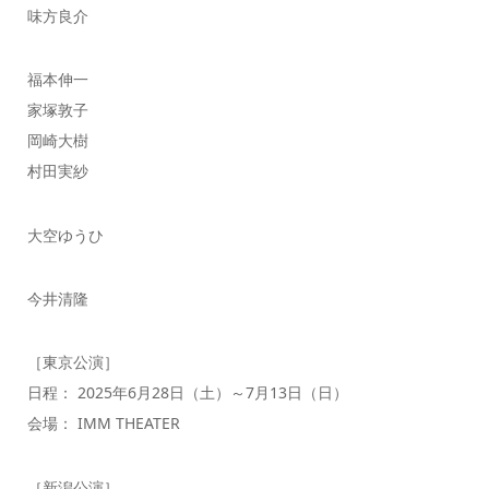
味方良介
福本伸一
家塚敦子
岡崎大樹
村田実紗
大空ゆうひ
今井清隆
［東京公演］
日程： 2025年6月28日（土）～7月13日（日）
会場： IMM THEATER
［新潟公演］