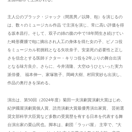
主人公のブラック・ジャック（間黒男／以降、BJ）を演じるの
は、数々のミュージカル作品 で主演を演じ、常に高い評価を得
る坂本昌行。そして、双子の姉の腹の中で18年間生き続けてい
た畸形嚢腫でBJに摘出され人工の身体を得た女の子、ピノコ役
をミュージカル初挑戦となる矢吹奈子。安楽死の必要性と正し
さを信念とする医師ドクター・キリコ役を2年ぶりの舞台出演
となる味方良介。さらに、今井清隆、大空ゆうひといった実力
派俳優、 福本伸一、家塚敦子、岡崎大樹、村田実紗も出演し、
作品の奥行きを深める。
演出は、第50回（2024年度）菊田一夫演劇賞演劇大賞はじめ、
紀伊國屋演劇賞個人賞、読売演劇大賞最優秀演出家賞、 芸術選
奨文部科学大臣賞など多数の受賞歴を有する日本を代表する舞
台演出家の栗山民也。脚本は、劇団「ラッパ屋」 主宰で、“大