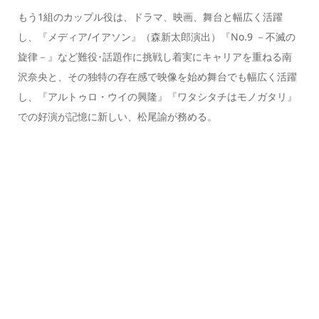
もう1組のカップル役は、ドラマ、映画、舞台と幅広く活躍
し、『メディア/イアソン』（森新太郎演出）『No.9 －不滅の
旋律－』など難役･話題作に挑戦し着実にキャリアを重ねる南
沢奈央と、その独特の存在感で映像を始め舞台でも幅広く活躍
し、『アルトゥロ・ウイの興隆』『ワタシタチはモノガタリ』
での好演が記憶に新しい、松尾諭が務める。