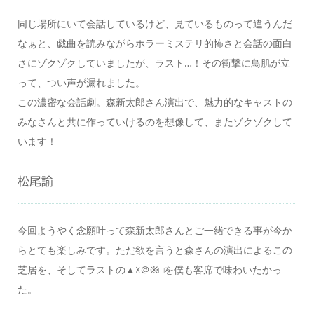
同じ場所にいて会話しているけど、見ているものって違うんだ
なぁと、戯曲を読みながらホラーミステリ的怖さと会話の面白
さにゾクゾクしていましたが、ラスト…！その衝撃に鳥肌が立
って、つい声が漏れました。
この濃密な会話劇。森新太郎さん演出で、魅力的なキャストの
みなさんと共に作っていけるのを想像して、またゾクゾクして
います！
松尾諭
今回ようやく念願叶って森新太郎さんとご一緒できる事が今か
らとても楽しみです。ただ欲を言うと森さんの演出によるこの
芝居を、そしてラストの▲☓＠※□を僕も客席で味わいたかっ
た。