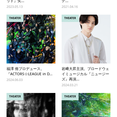
ット』矢...
デ...
2023.05.13
2021.04.16
THEATER
THEATER
福澤 侑プロデュース。
岩﨑大昇主演。ブロードウェ
『ACTORS☆LEAGUE in D...
イミュージカル『ニュージー
ズ』再演...
2024.06.03
2024.03.21
THEATER
THEATER