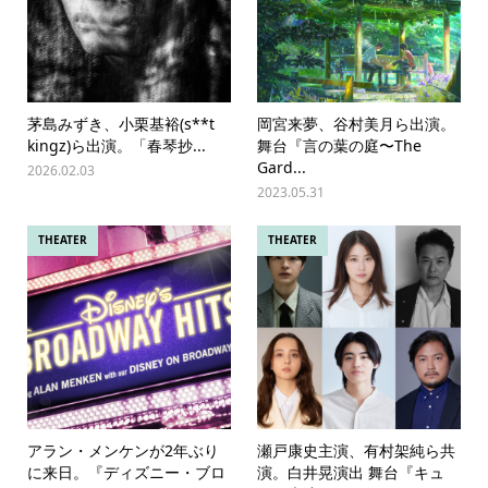
茅島みずき、小栗基裕(s**t
岡宮来夢、谷村美月ら出演。
kingz)ら出演。「春琴抄...
舞台『言の葉の庭〜The
Gard...
2026.02.03
2023.05.31
THEATER
THEATER
アラン・メンケンが2年ぶり
瀬戸康史主演、有村架純ら共
に来日。『ディズニー・ブロ
演。白井晃演出 舞台『キュ