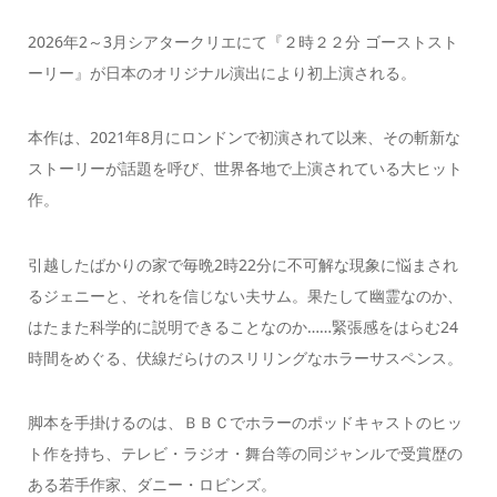
2026年2～3月シアタークリエにて『２時２２分 ゴーストスト
ーリー』が日本のオリジナル演出により初上演される。
本作は、2021年8月にロンドンで初演されて以来、その斬新な
ストーリーが話題を呼び、世界各地で上演されている大ヒット
作。
引越したばかりの家で毎晩2時22分に不可解な現象に悩まされ
るジェニーと、それを信じない夫サム。果たして幽霊なのか、
はたまた科学的に説明できることなのか……緊張感をはらむ24
時間をめぐる、伏線だらけのスリリングなホラーサスペンス。
脚本を手掛けるのは、ＢＢＣでホラーのポッドキャストのヒッ
ト作を持ち、テレビ・ラジオ・舞台等の同ジャンルで受賞歴の
ある若手作家、ダニー・ロビンズ。