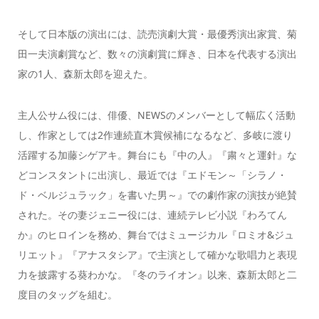
そして日本版の演出には、読売演劇大賞・最優秀演出家賞、菊
田一夫演劇賞など、数々の演劇賞に輝き、日本を代表する演出
家の1人、森新太郎を迎えた。
主人公サム役には、俳優、NEWSのメンバーとして幅広く活動
し、作家としては2作連続直木賞候補になるなど、多岐に渡り
活躍する加藤シゲアキ。舞台にも『中の人』『粛々と運針』な
どコンスタントに出演し、最近では『エドモン～「シラノ・
ド・ベルジュラック」を書いた男～』での劇作家の演技が絶賛
された。その妻ジェニー役には、連続テレビ小説『わろてん
か』のヒロインを務め、舞台ではミュージカル『ロミオ&ジュ
リエット』『アナスタシア』で主演として確かな歌唱力と表現
力を披露する葵わかな。『冬のライオン』以来、森新太郎と二
度目のタッグを組む。