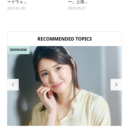
ードウェ...
ー』上演...
2025.01.30
2026.05.21
RECOMMENDED TOPICS
INTERVIEW
IN

