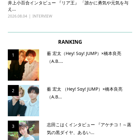
ある
井上小百合インタビュー 『リア王』 「誰かに勇気や元気を与
古
え...
『普
2026.08.04
INTERVIEW
202
RANKING
薮 宏太（Hey! Sɑy! JUMP）×橋本良亮
1
（A.B....
薮 宏太 （Hey! Sɑy! JUMP）×橋本良亮
2
（A.B...
志田こはくインタビュー 『アケチコ！～蒸
3
気の黒ダイヤ、あるい...