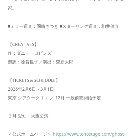
家。
■ミラー巡査：岡崎さつき ■スターリング巡査：駒井健介
【CREATIVES】
作：ダニー・ロビンズ
翻訳：徐賀世子／演出：森新太郎
【TICKETS＆SCHEDULE】
2026年2月6日～3月1日
東京 シアタークリエ ／ 12月 一般前売開始予定
３月 愛知・大阪公演
＜公式ホームページ＞
https://www.tohostage.com/ghost-