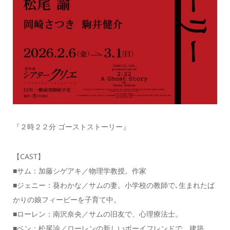
『２時２２分 ゴーストストーリー』
【CAST】
■サム：加藤シゲアキ／物理学教授。作家
■ジェニー：葵わかな／サムの妻。小学校の教師で､生まれたば
かりの娘フィービーを子育て中。
■ローレン：南沢奈央／サムの旧友で、心理療法士。
■ベン：松尾諭／ローレンの新しいボーイフレンドで、建築