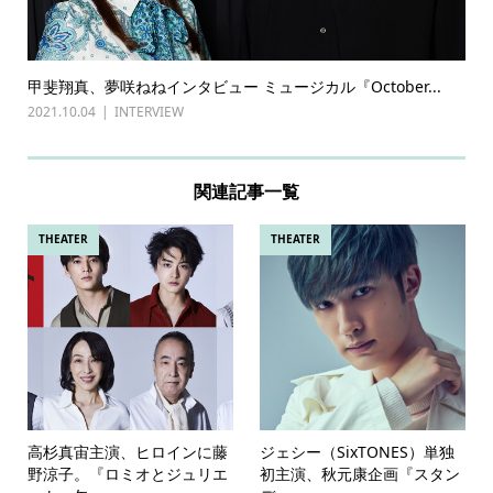
甲斐翔真、夢咲ねねインタビュー ミュージカル『October...
2021.10.04
INTERVIEW
関連記事一覧
THEATER
THEATER
高杉真宙主演、ヒロインに藤
ジェシー（SixTONES）単独
野涼子。『ロミオとジュリエ
初主演、秋元康企画『スタン