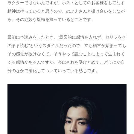
ラクターではないんですが、ホストとしてのお客様をもてなす
精神は持っていると思うので、のぶえさんと掛け合いをしなが
ら、その絶妙な塩梅を探っているところです。
最初に本読みをしたとき、“意図的に感情を入れず、セリフをそ
のまま読む”というスタイルだったので、立ち稽古が始まっても
その感覚が抜けなくて。そうやって読むことによって生まれて
くる感情があるんですが、今はそれを受けとめて、どうにか自
分のなかで消化してついていっている感じです。