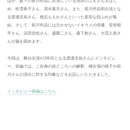
ほか、数々の前川作品に出演している池谷のぶえさんをはじ
め、松雪泰子さん、清水葉月さん。また、前川作品初出演とな
る渡邊圭祐さん、穂志もえかさんといった多彩な顔ぶれが集
結。そして、前川作品には欠かせないイキウメの俳優、安井順
平さん、浜田信也さん、盛隆二さん、森下創さん、大窪人衛さ
んが脇を固めます。
今回は、舞台出演が3作目となる渡邊圭祐さんにインタビュ
ー。前編では、ご自身の役どころへの解釈、稽古場の様子や前
川さんの演出に対する印象などをお話しいただきました。
インタビュー後編はこちら