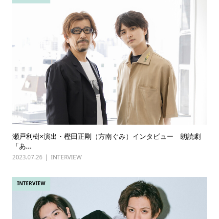
瀬戸利樹×演出・樫田正剛（方南ぐみ）インタビュー 朗読劇
「あ...
2023.07.26
INTERVIEW
INTERVIEW