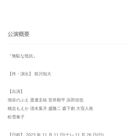
公演概要
『無駄な抵抗』
【作・演出】 前川知大
【出演】
池谷のぶえ 渡邊圭祐 安井順平 浜田信也
穂志もえか 清水葉月 盛隆二 森下創 大窪人衛
松雪泰子
【日程】 2023 年 11 月 11 日(土)～11 月 26 日(日)