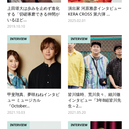
上田堪大は歩みを止めず進化
演出家 河原雅彦インタビュー
する「切磋琢磨できる仲間が
KERA CROSS 第六弾 ...
いるほど...
2025.02.01
2019.10.10
INTERVIEW
INTERVIEW
甲斐翔真、夢咲ねねインタビ
皆川猿時、荒川良々、細川徹
ュー ミュージカル
インタビュー『3年B組皆川先
『October...
生～2...
2021.10.03
2021.05.20
INTERVIEW
INTERVIEW