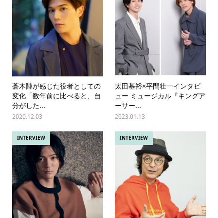
蒼木陣が感じた役者としての
太田基裕×平間壮一インタビ
変化「数年前に比べると、自
ュー ミュージカル『キングア
分がした...
ーサー...
2020.12.03
2023.01.13
INTERVIEW
INTERVIEW