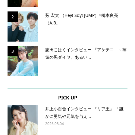
薮 宏太 （Hey! Sɑy! JUMP）×橋本良亮
2
（A.B...
志田こはくインタビュー 『アケチコ！～蒸
3
気の黒ダイヤ、あるい...
PICK UP
井上小百合インタビュー 『リア王』 「誰
かに勇気や元気を与え...
2026.08.04