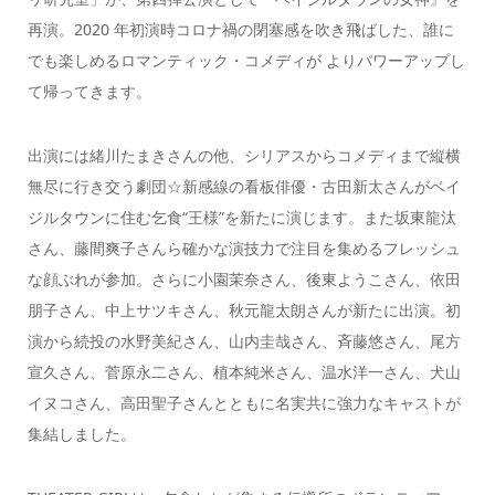
再演。2020 年初演時コロナ禍の閉塞感を吹き飛ばした、誰に
でも楽しめるロマンティック・コメディが よりパワーアップし
て帰ってきます。
出演には緒川たまきさんの他、シリアスからコメディまで縦横
無尽に行き交う劇団☆新感線の看板俳優・古田新太さんがベイ
ジルタウンに住む乞食“王様”を新たに演じます。また坂東龍汰
さん、藤間爽子さんら確かな演技力で注目を集めるフレッシュ
な顔ぶれが参加。さらに小園茉奈さん、後東ようこさん、依田
朋子さん、中上サツキさん、秋元龍太朗さんが新たに出演。初
演から続投の水野美紀さん、山内圭哉さん、斉藤悠さん、尾方
宣久さん、菅原永二さん、植本純米さん、温水洋一さん、犬山
イヌコさん、高田聖子さんとともに名実共に強力なキャストが
集結しました。