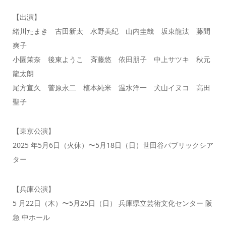
【出演】
緒川たまき 古田新太 水野美紀 山内圭哉 坂東龍汰 藤間
爽子
小園茉奈 後東ようこ 斉藤悠 依田朋子 中上サツキ 秋元
龍太朗
尾方宣久 菅原永二 植本純米 温水洋一 犬山イヌコ 高田
聖子
【東京公演】
2025 年5月6日（火休）〜5月18日（日）世田谷パブリックシア
ター
【兵庫公演】
5 月22日（木）〜5月25日（日） 兵庫県立芸術文化センター 阪
急 中ホール