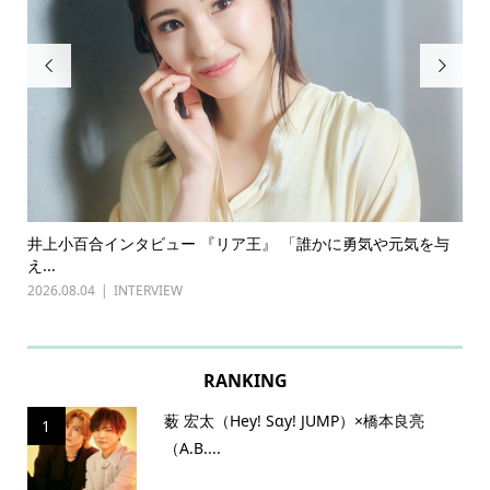


勇気や元気を与
古川雄輝×長野凌大（原因は自分にある。）インタビ
『普通...
2026.07.27
INTERVIEW
RANKING
薮 宏太（Hey! Sɑy! JUMP）×橋本良亮
1
（A.B....