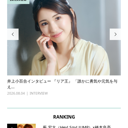


ある
井上小百合インタビュー 『リア王』 「誰かに勇気や元気を与
古
え...
『普
2026.08.04
INTERVIEW
202
RANKING
薮 宏太（Hey! Sɑy! JUMP）×橋本良亮