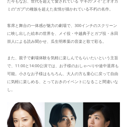
た今もなお、世代を超えて愛されている ヤギの”メイ”とオオカ
ミの”ガブ”の種族を超えた友情が描かれている不朽の名作。
客席と舞台の一体感が魅力の劇場で、300インチのスクリーン
に映し出した絵本の世界を、メイ役・中越典子とガブ役・永田
崇人による読み聞かせ、瓜生明希葉の音楽と歌で彩る。
また、親子で劇場体験を気軽に楽しんでもらいたいという主旨
で、11:00と14:00公演では、お子様のおしゃべりや途中退席も
可能。小さなお子様はもちろん、大人の方も童心に戻って自由
に気軽に楽しめる、とっておきのイベントになること間違いな
し。