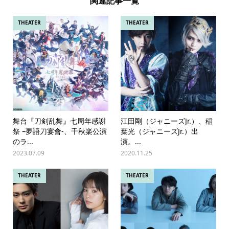
関連記事一覧
THEATER
THEATER
舞台『刀剣乱舞』七周年感謝
江田剛（ジャニーズJr.）、稲
祭 –夢語刀宴會-、千秋楽公演
葉光（ジャニーズJr.）出
のラ...
演。...
2023.07.09
2020.11.25
THEATER
THEATER