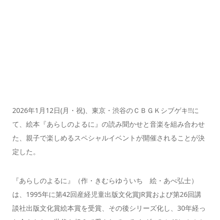
2026年1月12日(月・祝)、東京・渋谷のＣＢＧＫシブゲキ!!に
て、絵本『あらしのよるに』の読み聞かせと音楽を組み合わせ
た、親子で楽しめるスペシャルイベントが開催されることが決
定した。
『あらしのよるに』（作・きむらゆういち 絵・あべ弘士）
は、1995年に第42回産経児童出版文化賞JR賞および第26回講
談社出版文化賞絵本賞を受賞、その後シリーズ化し、30年経っ