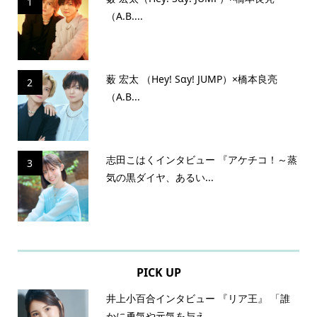
1
（A.B....
薮 宏太 （Hey! Sɑy! JUMP）×橋本良亮
2
（A.B...
志田こはくインタビュー 『アケチコ！～蒸
3
気の黒ダイヤ、あるい...
PICK UP
井上小百合インタビュー 『リア王』 「誰
かに勇気や元気を与え...