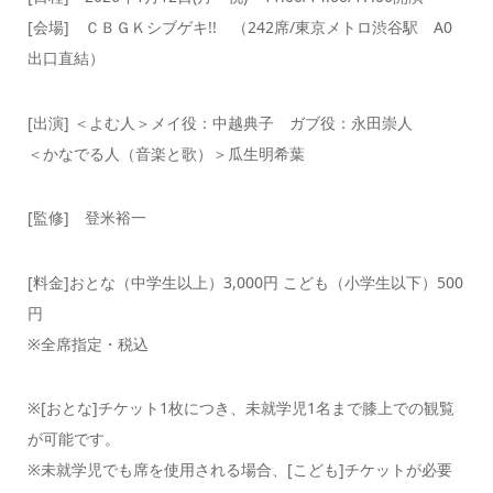
[会場] ＣＢＧＫシブゲキ!! （242席/東京メトロ渋谷駅 A0
出口直結）
[出演] ＜よむ人＞メイ役：中越典子 ガブ役：永田崇人
＜かなでる人（音楽と歌）＞瓜生明希葉
[監修] 登米裕一
[料金]おとな（中学生以上）3,000円 こども（小学生以下）500
円
※全席指定・税込
※[おとな]チケット1枚につき、未就学児1名まで膝上での観覧
が可能です。
※未就学児でも席を使用される場合、[こども]チケットが必要