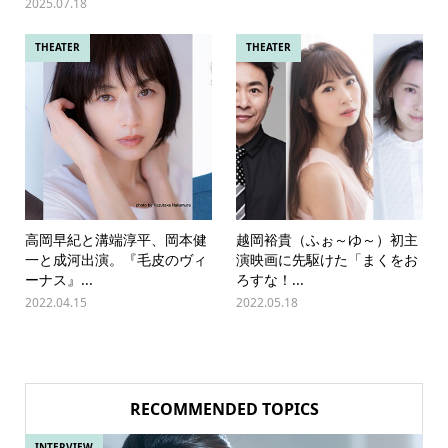
2025.07.18
THEATER
THEATER
高岡早紀と溝端淳平、岡本健
越岡裕貴（ふぉ～ゆ～）初主
一と成河出演。『毛皮のヴィ
演映画に先駆けた「まくをお
ーナス』...
ろすな！...
2022.04.15
2022.05.18
RECOMMENDED TOPICS
INTERVIEW
IN