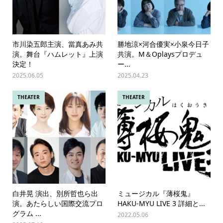
市川染五郎主演、當真あみ共
勝地涼×河合優実×小泉今日子
演。舞台『ハムレット』上演
共演。M＆Oplaysプロデュ
決定！
ー...
2025.06.05
2025.04.23
THEATER
THEATER
白井晃 演出、別所哲也ら出
ミュージカル『薄桜鬼』
演。あたらしい国際交流プロ
HAKU-MYU LIVE 3 詳細と...
グラム ...
2022.05.06