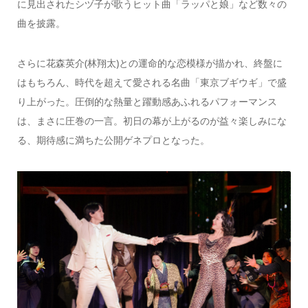
に見出されたシヅ子が歌うヒット曲「ラッパと娘」など数々の
曲を披露。
さらに花森英介(林翔太)との運命的な恋模様が描かれ、終盤に
はもちろん、時代を超えて愛される名曲「東京ブギウギ」で盛
り上がった。圧倒的な熱量と躍動感あふれるパフォーマンス
は、まさに圧巻の一言。初日の幕が上がるのが益々楽しみにな
る、期待感に満ちた公開ゲネプロとなった。