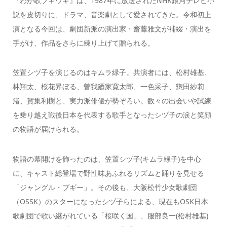
『わが歌ブギウギ』は、1987年に放送されたNHK銀河テレビ小
説を皮切りに、ドラマ、音楽劇として愛されてきた。令和初上
演となる今回は、劇団新派の演出家・齋藤雅文が補綴・演出を
手がけ、作品をさらに練り上げて贈られる。
笠置シヅ子を演じるのはキムラ緑子。共演者には、松村雄基、
林翔太、桜花昇ぼる、曽我廼家寛太郎、一色采子、惣田紗莉
渚、賀集利樹と、実力派俳優が勢ぞろい。数々の出会いや試練
を乗り越え戦後日本を代表する歌手となったシヅ子の涙と笑顔
の物語が届けられる。
物語の幕開けを飾ったのは、笠置シヅ子(キムラ緑子)を中心
に、キャスト総登場で野性味あふれるリズムと踊りを見せる
「ジャングル・ブギー」。その後も、大阪松竹少女歌劇団
（OSSK）のスターになったシヅ子らによる、現在もOSK日本
歌劇団で歌い継がれている「桜咲く国」、服部良一(松村雄基)