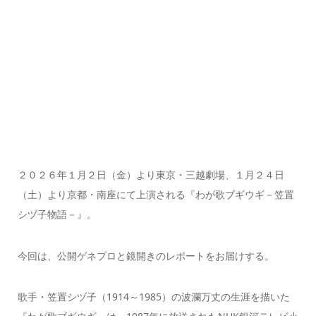
２０２６年１月２日（金）より東京・三越劇場、１月２４日
（土）より京都・南座にて上演される『わが歌ブギウギ－笠置
シヅ子物語－』。
今回は、公開ゲネプロと鏡開きのレポートをお届けする。
歌手・笠置シヅ子（1914～1985）の波瀾万丈の生涯を描いた