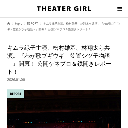
topic
REPORT
キムラ緑子主演。松村雄基、林翔太ら共演。『わが歌ブギウ
ギ－笠置シヅ子物語－』開幕！ 公開ゲネプロ＆鏡開きレポート！
キムラ緑子主演。松村雄基、林翔太ら共
演。『わが歌ブギウギ－笠置シヅ子物語
－』開幕！ 公開ゲネプロ＆鏡開きレポー
ト！
2026.01.06
REPORT