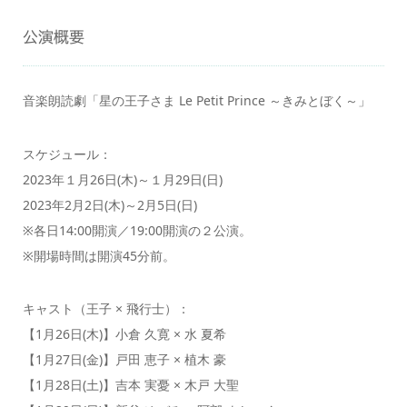
公演概要
音楽朗読劇「星の王子さま Le Petit Prince ～きみとぼく～」
スケジュール：
2023年１月26日(木)～１月29日(日)
2023年2月2日(木)～2月5日(日)
※各日14:00開演／19:00開演の２公演。
※開場時間は開演45分前。
キャスト（王子 × 飛行士）：
【1月26日(木)】小倉 久寛 × 水 夏希
【1月27日(金)】戸田 恵子 × 植木 豪
【1月28日(土)】吉本 実憂 × 木戸 大聖