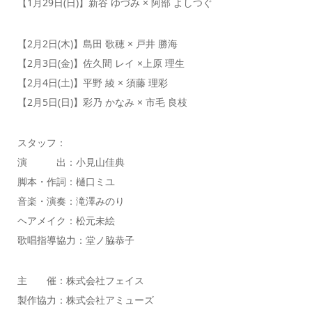
【1月29日(日)】新谷 ゆづみ × 阿部 よしつぐ
【2月2日(木)】島田 歌穂 × 戸井 勝海
【2月3日(金)】佐久間 レイ ×上原 理生
【2月4日(土)】平野 綾 × 須藤 理彩
【2月5日(日)】彩乃 かなみ × 市毛 良枝
スタッフ：
演 出：小見山佳典
脚本・作詞：樋口ミユ
音楽・演奏：滝澤みのり
ヘアメイク：松元未絵
歌唱指導協力：堂ノ脇恭子
主 催：株式会社フェイス
製作協力：株式会社アミューズ