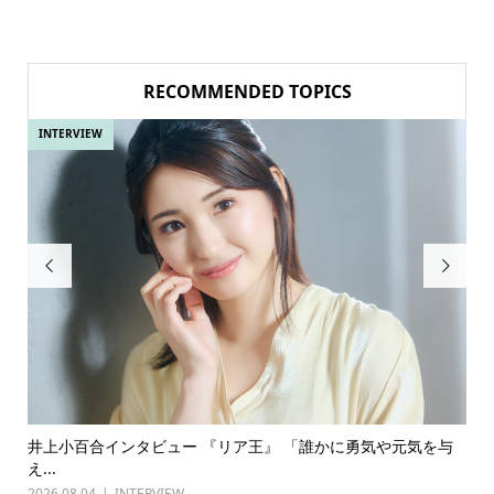
RECOMMENDED TOPICS
INTERVIEW


や元気を与
古川雄輝×長野凌大（原因は自分にある。）インタビュー
『普通...
2026.07.27
INTERVIEW