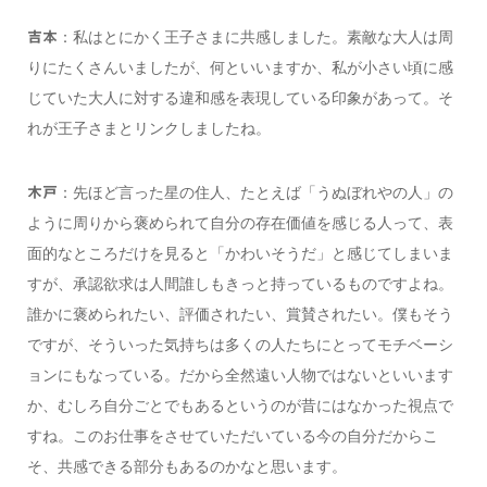
：私はとにかく王子さまに共感しました。素敵な大人は周
吉本
りにたくさんいましたが、何といいますか、私が小さい頃に感
じていた大人に対する違和感を表現している印象があって。そ
れが王子さまとリンクしましたね。
：先ほど言った星の住人、たとえば「うぬぼれやの人」の
木戸
ように周りから褒められて自分の存在価値を感じる人って、表
面的なところだけを見ると「かわいそうだ」と感じてしまいま
すが、承認欲求は人間誰しもきっと持っているものですよね。
誰かに褒められたい、評価されたい、賞賛されたい。僕もそう
ですが、そういった気持ちは多くの人たちにとってモチベーシ
ョンにもなっている。だから全然遠い人物ではないといいます
か、むしろ自分ごとでもあるというのが昔にはなかった視点で
すね。このお仕事をさせていただいている今の自分だからこ
そ、共感できる部分もあるのかなと思います。