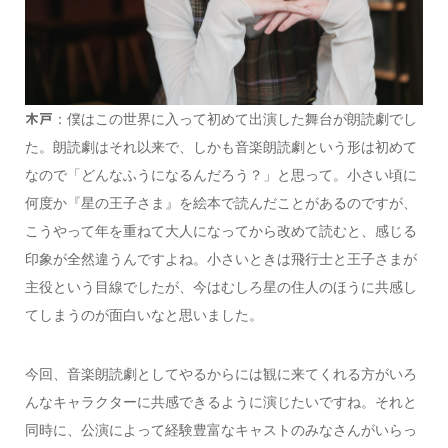
：僕はこの世界に入って初めて出演した舞台が朗読劇でし
木戸
た。朗読劇はそれ以来で、しかも音楽朗読劇という形は初めて
なので「どんなふうになるんだろう？」と思って。小さい頃に
何度か『星の王子さま』を絵本で読んだことがあるのですが、
こうやって年を重ねて大人になってから改めて読むと、感じる
印象が全然違うんですよね。小さいときは飛行士と王子さまが
主役という目線でしたが、今はむしろ星の住人のほうに共感し
てしまうのが面白いなと思いました。
今回、音楽朗読劇としてやるからには観に来てくれる方がいろ
んなキャラクターに共感できるように演じたいですね。それと
同時に、公演によって経験豊富なキャストのみなさんがいらっ