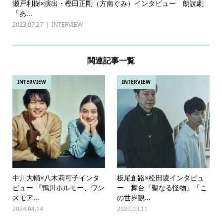
瀬戸利樹×演出・樫田正剛（方南ぐみ）インタビュー 朗読劇
「あ...
2023.07.27
INTERVIEW
関連記事一覧
INTERVIEW
INTERVIEW
中川大輔×八木莉可子インタ
板尾創路×松田凌インタビュ
ビュー 『鴨川ホルモー、ワン
ー 舞台『聖なる怪物』「こ
スモア...
の世界観...
2024.04.14
2023.03.11