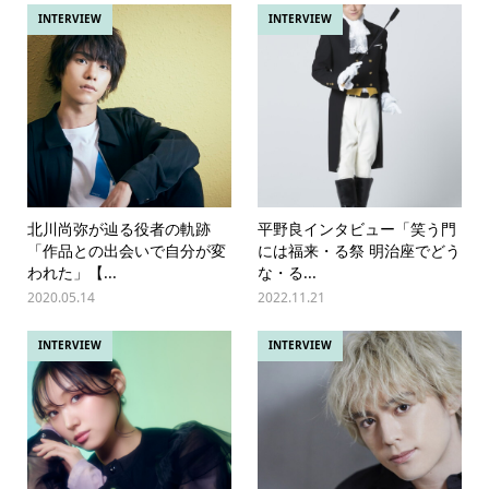
INTERVIEW
INTERVIEW
北川尚弥が辿る役者の軌跡
平野良インタビュー「笑う門
「作品との出会いで自分が変
には福来・る祭 明治座でどう
われた」【...
な・る...
2020.05.14
2022.11.21
INTERVIEW
INTERVIEW