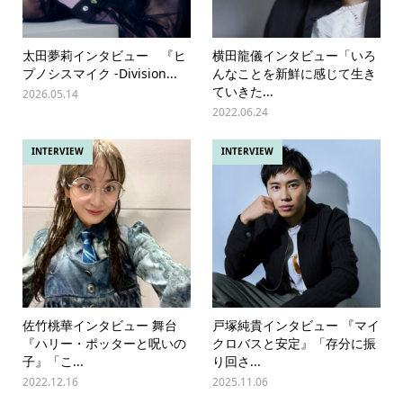
太田夢莉インタビュー 『ヒ
横田龍儀インタビュー「いろ
プノシスマイク -Division...
んなことを新鮮に感じて生き
ていきた...
2026.05.14
2022.06.24
INTERVIEW
INTERVIEW
佐竹桃華インタビュー 舞台
戸塚純貴インタビュー 『マイ
『ハリー・ポッターと呪いの
クロバスと安定』「存分に振
子』「こ...
り回さ...
2022.12.16
2025.11.06