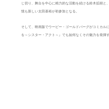
じ切り、舞台を中心に精力的な活動を続ける鈴木拡樹と
憶も新しい太田基裕が初参加となる。
そして、映画版でウーピー・ゴールドバーグがコミカル
を～シスター・アクト～』でも如何なくその魅力を発揮