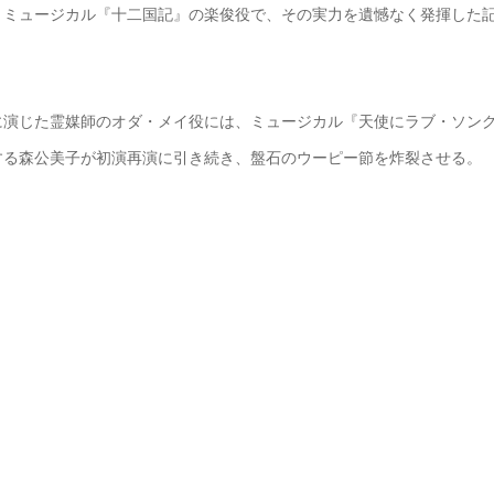
、ミュージカル『十二国記』の楽俊役で、その実力を遺憾なく発揮した
に演じた霊媒師のオダ・メイ役には、ミュージカル『天使にラブ・ソン
する森公美子が初演再演に引き続き、盤石のウーピー節を炸裂させる。