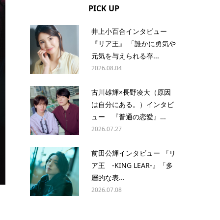
PICK UP
井上小百合インタビュー
『リア王』 「誰かに勇気や
元気を与えられる存...
2026.08.04
古川雄輝×長野凌大（原因
は自分にある。）インタビ
ュー 『普通の恋愛』...
2026.07.27
前田公輝インタビュー 『リ
ア王 -KING LEAR-』「多
層的な表...
2026.07.08