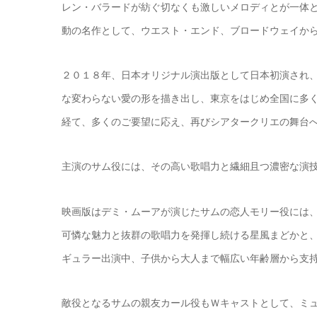
レン・バラードが紡ぐ切なくも激しいメロディとが一体
動の名作として、ウエスト・エンド、ブロードウェイか
２０１８年、日本オリジナル演出版として日本初演され
な変わらない愛の形を描き出し、東京をはじめ全国に多
経て、多くのご要望に応え、再びシアタークリエの舞台
主演のサム役には、その高い歌唱力と繊細且つ濃密な演
映画版はデミ・ムーアが演じたサムの恋人モリー役には
可憐な魅力と抜群の歌唱力を発揮し続ける星風まどかと、
ギュラー出演中、子供から大人まで幅広い年齢層から支
敵役となるサムの親友カール役もＷキャストとして、ミュー