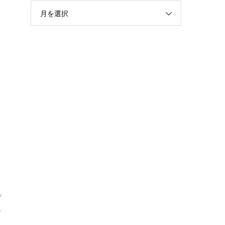
月を選択
デ
グ