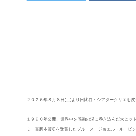
２０２６年８月８日(土)より日比谷・シアタークリエを
１９９０年公開、世界中を感動の渦に巻き込んだ大ヒッ
ミー賞脚本賞®を受賞したブルース・ジョエル・ルービ