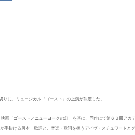
皮切りに、ミュージカル『ゴースト』の上演が決定した。
ト映画「ゴースト／ニューヨークの幻」を基に、同作にて第６３回アカ
ンが手掛ける脚本・歌詞と、音楽・歌詞を担うデイヴ・スチュワートと