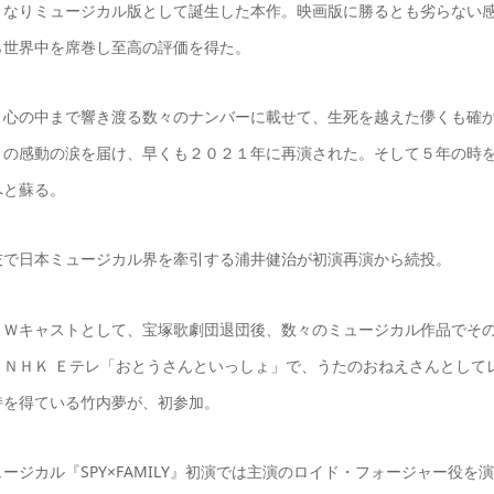
となりミュージカル版として誕生した本作。映画版に勝るとも劣らない
ら世界中を席巻し至高の評価を得た。
、心の中まで響き渡る数々のナンバーに載せて、生死を越えた儚くも確
くの感動の涙を届け、早くも２０２１年に再演された。そして５年の時
へと蘇る。
技で日本ミュージカル界を牽引する浦井健治が初演再演から続投。
、Ｗキャストとして、宝塚歌劇団退団後、数々のミュージカル作品でそ
ＮＨＫ Ｅテレ「おとうさんといっしょ」で、うたのおねえさんとして
持を得ている竹内夢が、初参加。
ジカル『SPY×FAMILY』初演では主演のロイド・フォージャー役を演