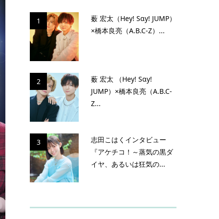
薮 宏太（Hey! Sɑy! JUMP）
1
×橋本良亮（A.B.C-Z）...
薮 宏太 （Hey! Sɑy!
2
JUMP）×橋本良亮（A.B.C-
Z...
志田こはくインタビュー
3
『アケチコ！～蒸気の黒ダ
イヤ、あるいは狂気の...