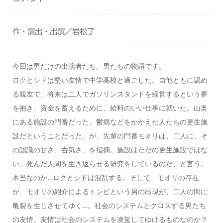
作・演出・出演／岩松了
今回は男だけの出演者たち。男たちの物語です。
ロクとシドは堅い友情で中学高校と過ごした。自他ともに認め
る親友で、将来は二人でガソリンスタンドを経営するという夢
を抱き、資金を蓄えるために、給料のいい仕事に就いた。山奥
にある施設の門番だった。鬱病などをかかえた人たちの更生施
設だということだった。が、先輩の門番モオリは、二人に、そ
の認識の甘さ、呑気さ、を指摘。施設はただの更生施設ではな
い、死んだ人間を生き返らせる研究をしているのだ、と言う。
本当なのか…ロクとシドは混乱する。そして、モオリの存在
が、モオリの紹介によるトンビという男の出現が、二人の間に
亀裂を生じさせてゆく…。社会のシステムとクロスする男たち
の友情。友情は社会のシステムを凌駕してゆけるものなのか？