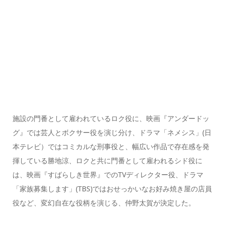
施設の門番として雇われているロク役に、映画『アンダードッ
グ』では芸人とボクサー役を演じ分け、ドラマ「ネメシス」(日
本テレビ）ではコミカルな刑事役と、幅広い作品で存在感を発
揮している勝地涼、ロクと共に門番として雇われるシド役に
は、映画『すばらしき世界』でのTVディレクター役、ドラマ
「家族募集します」(TBS)ではおせっかいなお好み焼き屋の店員
役など、変幻自在な役柄を演じる、仲野太賀が決定した。