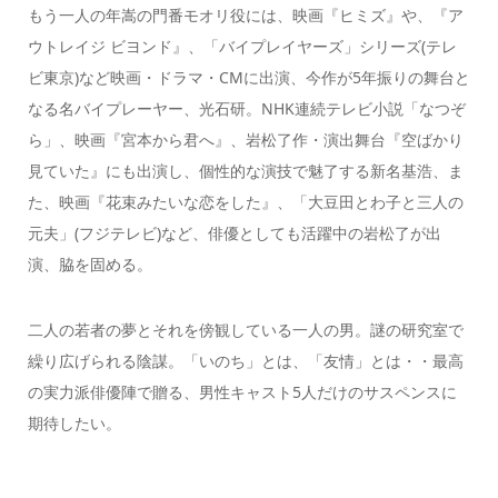
もう一人の年嵩の門番モオリ役には、映画『ヒミズ』や、『ア
ウトレイジ ビヨンド』、「バイプレイヤーズ」シリーズ(テレ
ビ東京)など映画・ドラマ・CMに出演、今作が5年振りの舞台と
なる名バイプレーヤー、光石研。NHK連続テレビ小説「なつぞ
ら」、映画『宮本から君へ』、岩松了作・演出舞台『空ばかり
見ていた』にも出演し、個性的な演技で魅了する新名基浩、ま
た、映画『花束みたいな恋をした』、「大豆田とわ子と三人の
元夫」(フジテレビ)など、俳優としても活躍中の岩松了が出
演、脇を固める。
二人の若者の夢とそれを傍観している一人の男。謎の研究室で
繰り広げられる陰謀。「いのち」とは、「友情」とは・・最高
の実力派俳優陣で贈る、男性キャスト5人だけのサスペンスに
期待したい。