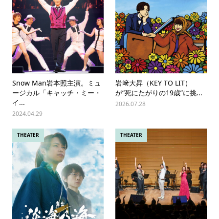
Snow Man岩本照主演。ミュ
岩﨑大昇（KEY TO LIT）
ージカル「キャッチ・ミー・
が“死にたがりの19歳”に挑...
イ...
2026.07.28
2024.04.29
THEATER
THEATER