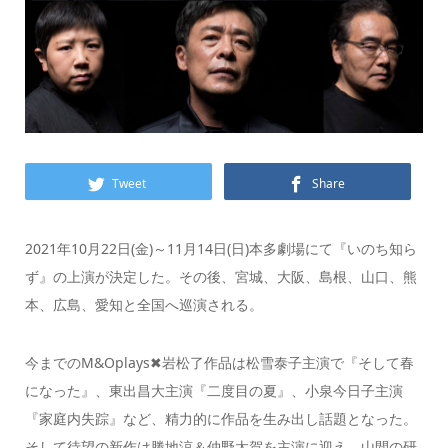
Tweet
Share
2021年10月22日(金)～11月14日(日)本多劇場にて『いのち知ら
ず』の上演が決定した。その後、宮城、大阪、島根、山口、熊
本、広島、愛知と全国へ巡演される。
今までのM&Oplays✖岩松了作品は松雪泰子主演で『そして春
になった』、東出昌大主演『二度目の夏』、小泉今日子主演
『家庭内失踪』など、精力的に作品を生み出し話題となった。
そして待望の新作は勝地涼＆仲野太賀を主演に迎え、山間の研