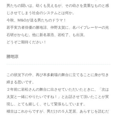
男たちの闘いは、幼くも見えるが、その幼さを貴重なものと感
じさせてしまう社会のシステムとは何か。
今秋、M&Oが送る男たちのドラマ！
若手実力者俳優の勝地涼、仲野太賀に、名バイプレーヤーの光
石研がからむ。他に新名基浩、岩松了、も出演。
どうぞご期待ください！
勝地涼
この状況下の中、再び本多劇場の舞台に立てることに身が引き
締まる思いです。
２年前に岩松さんの舞台に出させていただいたときに、「次は
太賀と一緒にやりたいですね！」とお話させて頂いたことが実
現し、とても嬉しく、そして緊張もしています。
稽古はこれからですが、男だけの５人芝居、あらすじを読むだ