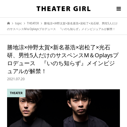
topic
THEATER
勝地涼×仲野太賀×新名基浩×岩松了×光石研、男性5人だけ
のサスペンスM＆Oplaysプロデュース 『いのち知らず』メインビジュアルが解禁！
勝地涼×仲野太賀×新名基浩×岩松了×光石
研、男性5人だけのサスペンスM＆Oplaysプ
ロデュース 『いのち知らず』メインビジ
ュアルが解禁！
2021.07.20
THEATER