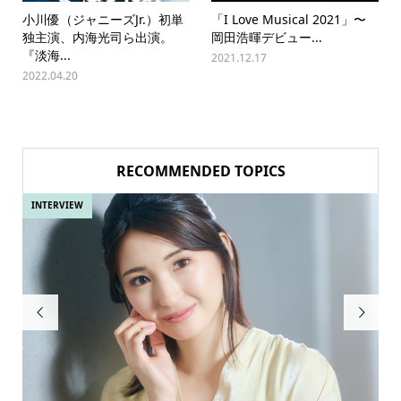
小川優（ジャニーズJr.）初単
「I Love Musical 2021」〜
独主演、内海光司ら出演。
岡田浩暉デビュー...
『淡海...
2021.12.17
2022.04.20
RECOMMENDED TOPICS
INTERVIEW
IN

