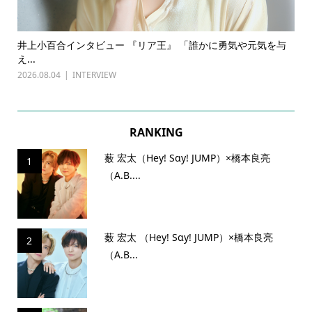
ある
井上小百合インタビュー 『リア王』 「誰かに勇気や元気を与
古
え...
『普
2026.08.04
INTERVIEW
202
RANKING
薮 宏太（Hey! Sɑy! JUMP）×橋本良亮
1
（A.B....
薮 宏太 （Hey! Sɑy! JUMP）×橋本良亮
2
（A.B...