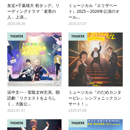
友近×千葉雄大 初タッグ。リ
ミュージカル『エリザベー
ーディングドラマ「老害の
ト』2025～2026年公演のオ
人」上演...
ール...
2025.09.26
2025.07.07
THEATER
THEATER
浜中文一・室龍太W主演。朗
ミュージカル『のだめカンタ
読劇「リクエストをよろし
ービレ』シンフォニックコン
く」大阪公...
サート！...
2022.01.31
2025.07.09
THEATER
THEATER