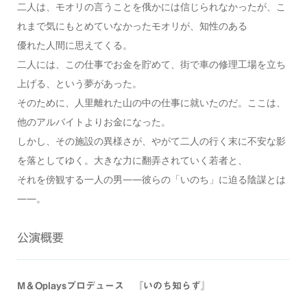
二人は、モオリの言うことを俄かには信じられなかったが、こ
れまで気にもとめていなかったモオリが、知性のある
優れた人間に思えてくる。
二人には、この仕事でお金を貯めて、街で車の修理工場を立ち
上げる、という夢があった。
そのために、人里離れた山の中の仕事に就いたのだ。ここは、
他のアルバイトよりお金になった。
しかし、その施設の異様さが、やがて二人の行く末に不安な影
を落としてゆく。大きな力に翻弄されていく若者と、
それを傍観する一人の男――彼らの「いのち」に迫る陰謀とは
――。
公演概要
M＆Oplaysプロデュース 『いのち知らず』