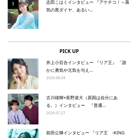
志田こはくインタビュー 『アケチコ！～蒸
3
気の黒ダイヤ、あるい...
PICK UP
井上小百合インタビュー 『リア王』 「誰
かに勇気や元気を与え...
2026.08.04
古川雄輝×長野凌大（原因は自分にあ
る。）インタビュー 『普通...
2026.07.27
前田公輝インタビュー 『リア王 -KING