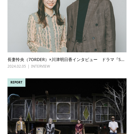
長妻怜央（7ORDER）×川津明日香インタビュー ドラマ『S...
2024.02.05
INTERVIEW
REPORT