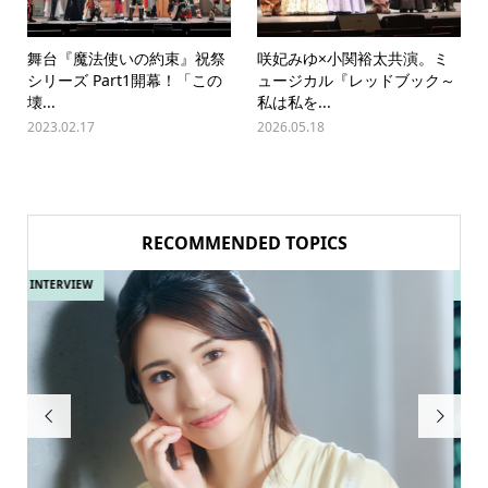
舞台『魔法使いの約束』祝祭
咲妃みゆ×小関裕太共演。ミ
シリーズ Part1開幕！「この
ュージカル『レッドブック～
壊...
私は私を...
2023.02.17
2026.05.18
RECOMMENDED TOPICS
INTERVIEW
IN

