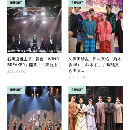
REPORT
REPORT
石川凌雅主演。舞台「WIND
久保田紗友、田村真佑（乃木
BREAKER」開幕！「舞台上...
坂46）、鈴木 仁、戸塚純貴
ら出演...
2025.01.06
2023.03.19
REPORT
REPORT