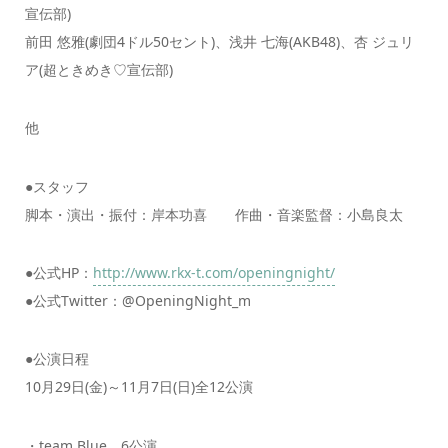
宣伝部)
前田 悠雅(劇団4ドル50セント)、浅井 七海(AKB48)、杏 ジュリ
ア(超ときめき♡宣伝部)
他
●スタッフ
脚本・演出・振付：岸本功喜 作曲・音楽監督：小島良太
●公式HP：
http://www.rkx-t.com/openingnight/
●公式Twitter：@OpeningNight_m
●公演日程
10月29日(金)～11月7日(日)全12公演
・team Blue 6公演