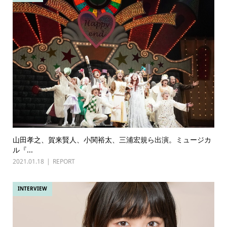
山田孝之、賀来賢人、小関裕太、三浦宏規ら出演。ミュージカ
ル『...
2021.01.18
REPORT
INTERVIEW