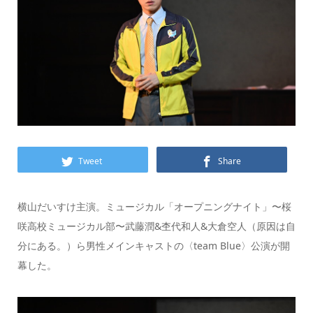
Tweet
Share
横山だいすけ主演。ミュージカル「オープニングナイト」〜桜
咲高校ミュージカル部〜武藤潤&杢代和人&大倉空人（原因は自
分にある。）ら男性メインキャストの〈team Blue〉公演が開
幕した。