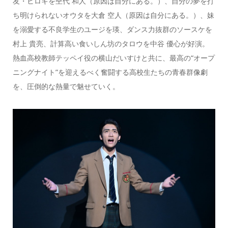
友・ヒロキを杢代 和人（原因は自分にある。）、自分の夢を打
ち明けられないオウタを大倉 空人（原因は自分にある。）、妹
を溺愛する不良学生のユージを瑛、ダンス力抜群のソースケを
村上 貴亮、計算高い食いしん坊のタロウを中谷 優心が好演。
熱血高校教師テッペイ役の横山だいすけと共に、最高の“オープ
ニングナイト”を迎えるべく奮闘する高校生たちの青春群像劇
を、圧倒的な熱量で魅せていく。