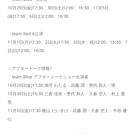
10月29日(金)17:30、30日(土)12:00、16:30、11月5日
(金)17:30、6日(土)12:00、16:30
・team Red 6公演
11月1日(月)17:30、2日(火)17:30、3日(水・祝)12:00、16:30、7
日(日)12:00、16:00
＜アフタートーク情報>
・team Blue アフタートークショー出演者
10⽉29⽇(⾦)17:30 湖⽉ わたる・武藤 潤・杢代 和⼈・瑛
10⽉30⽇(⼟)16:30 三倉 佳奈・杢代 和⼈・⼤倉 空⼈・村上 貴
亮
11⽉5⽇(⾦)17:30 横⼭ だいすけ・武藤 潤・⼤倉 空⼈・中⾕ 優
⼼