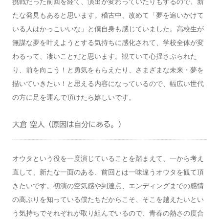
挑戦だった前回を経て、演出が変わっていたりもするので、新
たな発見もあると思います。稽古中、改めて「夢を追いかけて
いる人はかっこいいな」と僕自身も感じていました。高校生が
無謀な夢を叶えようとする気持ちに感化されて、学校全体が変
わるって、凄いことだと思います。観ていて心揺さぶられた
り、前を向こう！と勇気をもらえたり、さまざまな未来・夢を
描いていきたい！と思える内容になっているので、幅広い世代
の方に足を運んで頂けたら嬉しいです。
大倉 空人（原因は自分にある。）
オウタという役を一度演じていることを踏まえて、一から考え
直して、新たな一面のある、前回とは一味違うオウタを観て頂
きたいです。初演の空気感や到達点、エンディングまでの感情
の高ぶりを知っている僕たちだからこそ、そこを越えたいとい
う気持ちでそれぞれが取り組んでいるので、⻘春の熱さの度合