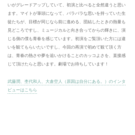
いがグレードアップしていて、初演と比べると全然違うと思い
ます。マイトが筆頭になって、バラバラな思いを持っていた生
徒たちが、目標が同じなら前に進める、団結したときの熱量も
見どころですし、ミュージカルと向き合ってからの輝きに、演
じる側の僕も⻘春を感じています。初演をご覧頂いた方には違
いを観てもらいたいですし、今回の再演で初めて観て頂く方
は、⻘春の熱さや夢を追いかけることのカッコよさを、直接感
じて頂けたらと思います。劇場でお待ちしています！
武藤潤、杢代和人、大倉空人（原因は自分にある。）のインタ
ビューはこちら