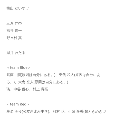
横山 だいすけ
三倉 佳奈
福井 貴一
野々村 真
湖月 わたる
＜team Blue＞
武藤 潤(原因は自分にある。)、杢代 和人(原因は自分にあ
る。)、大倉 空人(原因は自分にある。)
瑛、中谷 優心、村上 貴亮
＜team Red＞
星名 美怜(私立恵比寿中学)、河村 花、小泉 遥香(超ときめき♡