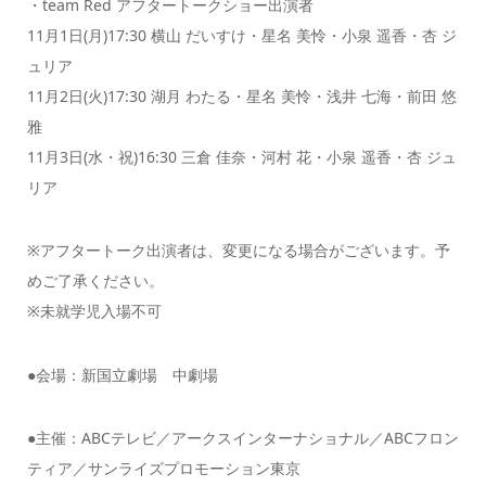
・team Red アフタートークショー出演者
11⽉1⽇(⽉)17:30 横⼭ だいすけ・星名 美怜・⼩泉 遥⾹・杏 ジ
ュリア
11⽉2⽇(⽕)17:30 湖⽉ わたる・星名 美怜・浅井 七海・前⽥ 悠
雅
11⽉3⽇(⽔・祝)16:30 三倉 佳奈・河村 花・⼩泉 遥⾹・杏 ジュ
リア
※アフタートーク出演者は、変更になる場合がございます。予
めご了承ください。
※未就学児入場不可
●会場：新国立劇場 中劇場
●主催：ABCテレビ／アークスインターナショナル／ABCフロン
ティア／サンライズプロモーション東京