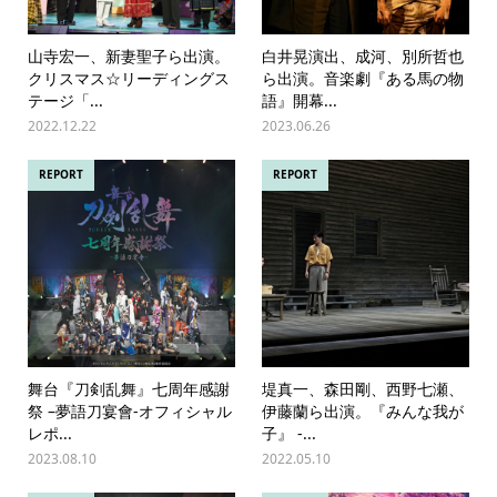
山寺宏一、新妻聖子ら出演。
白井晃演出、成河、別所哲也
クリスマス☆リーディングス
ら出演。音楽劇『ある馬の物
テージ「...
語』開幕...
2022.12.22
2023.06.26
REPORT
REPORT
舞台『刀剣乱舞』七周年感謝
堤真一、森田剛、西野七瀬、
祭 –夢語刀宴會-オフィシャル
伊藤蘭ら出演。『みんな我が
レポ...
子』 -...
2023.08.10
2022.05.10