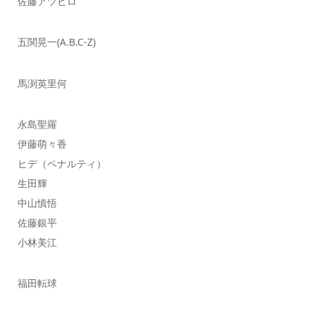
佐藤アツヒロ
五関晃一(A.B.C-Z)
馬渕英里何
永島聖羅
伊藤萌々香
ヒデ（ペナルティ）
生田輝
中山慎悟
佐藤銀平
小林美江
福田転球