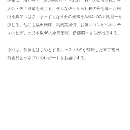
佐藤は、誰からも「運が悪い」と言われ、数々の伝説を残す主
人公・佐々雅晴を演じる。そんな佐々から社長の座を奪った檜
山を真琴つばさ、まっすぐな性分の光國をA.B.C-Zの五関晃一が
演じる。他にも福田転球、馬渕英里何、お笑いコンビペナルテ
ィのヒデ、元乃木坂46の永島聖羅、伊藤萌々香らが出演する。
今回は、佐藤をはじめとするキャスト8名が登壇した東京初日
前会見とゲネプロのレポートをお届けする。