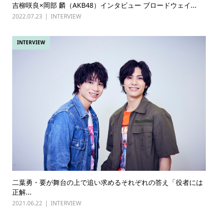
吉柳咲良×岡部 麟（AKB48）インタビュー ブロードウェイ...
2022.07.23
INTERVIEW
INTERVIEW
二葉勇・要が舞台の上で追い求めるそれぞれの答え「役者には
正解...
2021.06.22
INTERVIEW