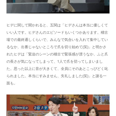
ヒデに関して聞かれると、五関は「ヒデさんは本当に優しくて
いい人です。ヒデさんのエピソードもいくつかあります。稽古
場での最終通しくらいで、みんなで気合いを入れて集中してい
るなか、出番じゃないところで爪を切り始めて(笑)」と明かさ
れたヒデは「緊迫のシーンの稽古で緊張感が漂うなか、ふと爪
の長さが気になってしまって、1人で爪を切ってしまいまし
た。思った以上に音が大きくて、全員にそのあとこっぴどく叱
られました。本当にすみません、失礼しました(笑)」と謝る一
面も。