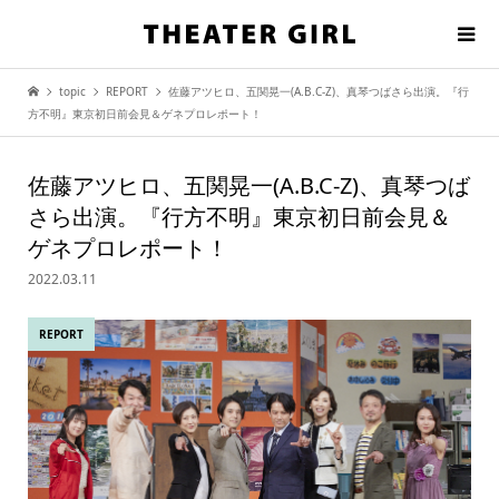
topic
REPORT
佐藤アツヒロ、五関晃一(A.B.C-Z)、真琴つばさら出演。『行
方不明』東京初日前会見＆ゲネプロレポート！
佐藤アツヒロ、五関晃一(A.B.C-Z)、真琴つば
さら出演。『行方不明』東京初日前会見＆
ゲネプロレポート！
2022.03.11
REPORT