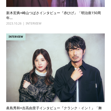
新木宏典×崎山つばさインタビュー『赤ひげ』「明治座150周
年...
2023.10.26
INTERVIEW
INTERVIEW
眞島秀和×吉高由里子インタビュー『クランク・イン！』「舞