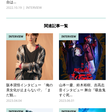
台は...
2022.10.19
INTERVIEW
関連記事一覧
INTERVIEW
INTERVIEW
阪本奨悟インタビュー 「俺の
山本一慶、鈴木裕樹、吉高志
美女化が止まらない!?」「ま
音インタビュー 舞台『吸血鬼
だ観...
すぐ死...
2023.04.04
2023.06.01
INTERVIEW
INTERVIEW