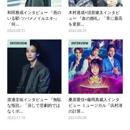
和田雅成インタビュー 『燕の
木村達成×須賀健太インタビ
いる駅-ツバメノイルエキ-』
ュー 『血の婚礼』「常に最高
「何...
を更新...
2023.08.31
2022.08.25
INTERVIEW
INTERVIEW
渡邊圭祐インタビュー 『無駄
桑原愛佳×藤岡真威人インタ
な抵抗』「決して悲劇的では
ビュー ミュージカル『浜村渚
なくポ...
の計算...
2023.11.10
2023.09.08