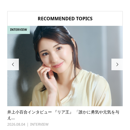
RECOMMENDED TOPICS
INTERVIEW
IN


ある
井上小百合インタビュー 『リア王』 「誰かに勇気や元気を与
古
え...
『普
2026.08.04
INTERVIEW
202