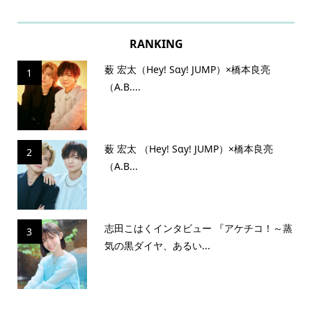
RANKING
薮 宏太（Hey! Sɑy! JUMP）×橋本良亮
1
（A.B....
薮 宏太 （Hey! Sɑy! JUMP）×橋本良亮
2
（A.B...
志田こはくインタビュー 『アケチコ！～蒸
3
気の黒ダイヤ、あるい...