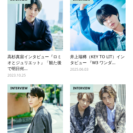
高杉真宙インタビュー『ロミ
井上瑞稀（KEY TO LIT）イン
オとジュリエット』「観た後
タビュー 『W3 ワンダ...
で明日何...
2025.06.03
2023.10.25
INTERVIEW
INTERVIEW