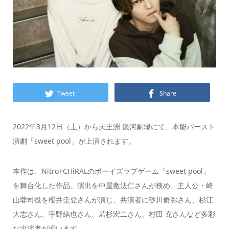
Tweet
Share
2022年3月12日（土）から天王洲 銀河劇場にて、本能バースト
演劇「sweet pool」が上演されます。
本作は、Nitro+CHiRALのボーイズラブゲーム「sweet pool」
を舞台化した作品。演出を中屋敷法仁さんが務め、主人公・崎
山蓉司役を櫻井圭登さんが演じ、共演者に砂川脩弥さん、杉江
大志さん、宇野結也さん、若杉宏二さん、村田 充さんなど多彩
な出演者が揃います。